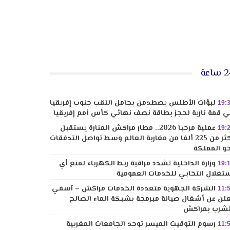
ساعة
لبؤات الأطلس يصطدمن بحامل اللقب جنوب إفريقيا
19:
 قمة نارية لحجز بطاقة نصف نهائي كأس أمم إفريقيا
عملية مرحبا 2026.. مطار مراكش المنارة يستقبل
19:
أكثر من 225 ألفا من مغاربة العالم وسط تواصل التدفقات
و المملكة
وزارة الداخلية تشدد مراقبة ربط الكهرباء لمنع أي
19:
تغلال انتخابي للخدمات العمومية
الشركة الجهوية متعددة الخدمات مراكش – آسفي
11:
لن عن أشغال صيانة مبرمجة بشبكة الماء الصالح
شرب بمراكش
رسوم التوقيت الميسر توحد الجامعات المغربية
11: