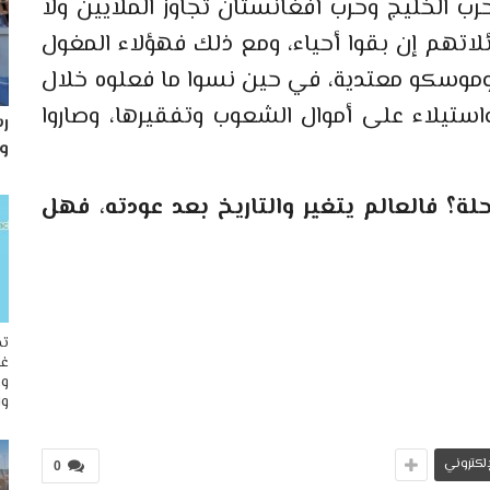
ب الخليج وحرب أفغانستان تجاوز الملايين ولا
لاتهم إن بقوا أحياء، ومع ذلك فهؤلاء المغول
، وموسكو معتدية، في حين نسوا ما فعلوه خلال
ستيلاء على أموال الشعوب وتفقيرها، وصاروا
رس
و
ة؟ فالعالم يتغير والتاريخ بعد عودته، فهل
تح
غو
وم
وا
لإلكتروني
0