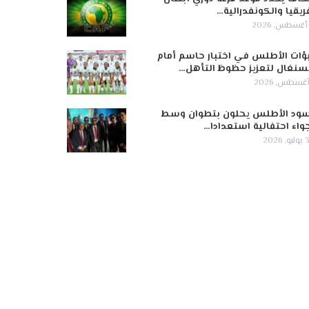
ريقيا والكونفدرالية…
ؤات الأطلس في اختبار حاسم أمام
سنغال لتعزيز حظوظ التأهل…
ود الأطلس يحلون بتطوان وسط
واء احتفالية استعدادا…
 2026