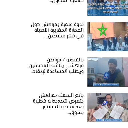
جمعية الشؤون…
ندوة علمية بمراكش حول
العمارة المغربية الأصيلة
في فكر سلاطين…
بالفيديو / مواطن
مراكشي يناشد المحسنين
ويطلب المساعدة لإنقاذ…
بائع السمك بمراكش
يتعرض لتهديدات خطيرة
بعد فضحه للمستور
بسوق…