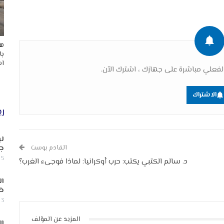
هد
با
اس
فعلي مباشرة على جهازك ، اشترك الآن.
الاشتراك
ري
لب
القادم بوست
جن
5 أغسطس, 2026
د. سالم الكتبي يكتب: حرب أوكرانيا: لماذا فوجىء الغرب؟
ال
ض
3 أغسطس, 2026
المزيد عن المؤلف
ال