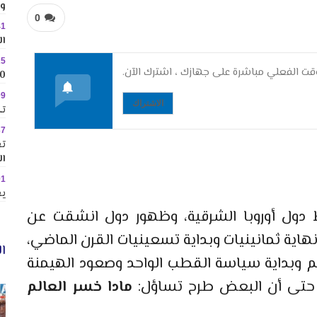
وس
0
41
ال
25
ت الفعلي مباشرة على جهازك ، اشترك الآن.
10 وجهات جاذبة ل
09
الاشتراك
تك
37
تع
ال
01
يع
ط دول أوروبا الشرقية، وظهور دول انشقت عن
نهاية ثمانينيات وبداية تسعينيات القرن الماضي،
ال
الم وبداية سياسة القطب الواحد وصعود الهيمنة
، حتى أن البعض طرح تساؤل:
مادا خسر العالم