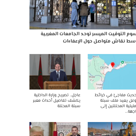
وم التوقيت الميسر توحد الجامعات المغربية
سط نقاش متواصل حول الإعفاءات
ديث مفاجئ في خرائط
عاجل.. تصريح وزارة الداخلية
غل يعيد ملف سبتة
يكشف تفاصيل أحداث معبر
ليلية المحتلتين إلى
سبتة المحتلة
جهة…