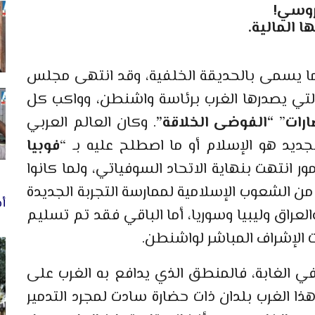
لروسي!
ا المالية.
أو ما يسمى بالحديقة الخلفية، وقد انتهى مجلس
 التي يصدرها الغرب برئاسة واشنطن، وواكب كل
ارات
”
“الفوضى الخلاقة”
. وكان العالم العربي
جديد هو الإسلام أو ما اصطلح عليه بـ “
فوبيا
مور انتهت بنهاية الاتحاد السوفياتي، ولما كانوا
ن الشعوب الإسلامية لممارسة التجربة الجديدة
أخ
لعراق وليبيا وسوريا، أما الباقي فقد تم تسليم
 الإشراف المباشر لواشنطن.
في الغابة، فالمنطق الذي يدافع به الغرب على
ا الغرب بلدان ذات حضارة سادت لمجرد التدمير