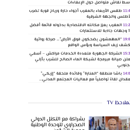
ط نقاش متواصل حول الإعفاءات
طقس الأربعاء بالمغرب أجواء حارة ورياح قوية تضرب
11:
أطلس والجهة الشرقية
المغرب يعزز مكانته الاقتصادية بدخوله قائمة أفضل
11:
لاستثمارات
“المهمشون يضحكون فوق الأرض”… صرخة روائية
19:
شف زيف السياسة وبؤس الواقع
الشركة الجهوية متعددة الخدمات مراكش – آسفي
15:
لن صيانة مبرمجة لشبكة الماء الصالح للشرب بأزلي
جنوبي
باشا منطقة “المنارة” وقائدة ملحقة “إزيكي”
14:
قدان لقاءً تواصلياً مع فعاليات المجتمع المدني…
ملاحظ TV
بشراكة مع التكتل الدولي
الصحراوي للوحدة الوطنية