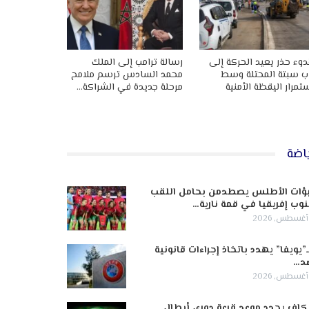
وء حذر يعيد الحركة إلى
رسالة ترامب إلى الملك
ب سبتة المحتلة وسط
محمد السادس ترسم ملامح
تمرار اليقظة الأمنية
مرحلة جديدة في الشراكة…
اضة
ؤات الأطلس يصطدمن بحامل اللقب
وب إفريقيا في قمة نارية…
ـ”يويفا” يهدد باتخاذ إجراءات قانونية
د…
كاف يحدد موعد قرعة دوري أبطال