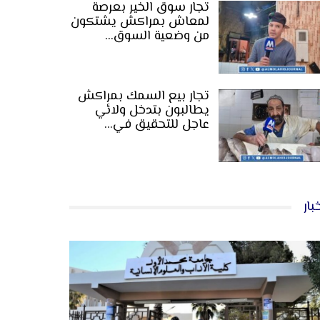
تجار سوق الخير بعرصة
لمعاش بمراكش يشتكون
من وضعية السوق…
تجار بيع السمك بمراكش
يطالبون بتدخل ولائي
عاجل للتحقيق في…
بار