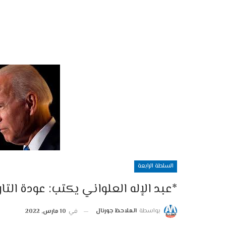
السلطة الرابعة
*عبد الإله العلواني يكتب: عودة التار
بواسطة
الملاحظ جورنال
في
10 مارس, 2022