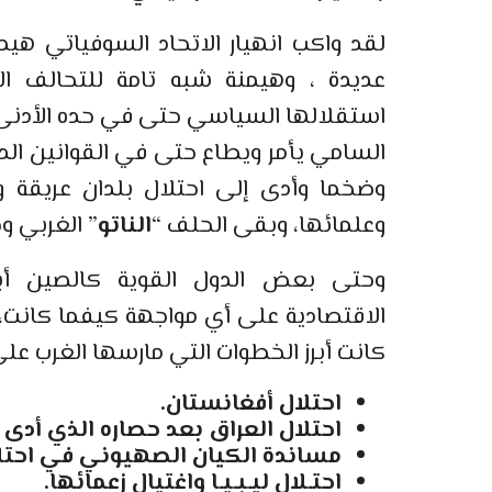
لقد واكب انهيار الاتحاد السوفياتي هيم
عديدة ، وهيمنة شبه تامة للتحالف ال
استقلالها السياسي حتى في حده الأدنى، 
السامي يأمر ويطاع حتى في القوانين الدا
وضخما وأدى إلى احتلال بلدان عريقة وت
وعلمائها، وبقى الحلف “
الناتو
” الغربي و
وحتى بعض الدول القوية كالصين أبا
الاقتصادية على أي مواجهة كيفما كانت، و
كانت أبرز الخطوات التي مارسها الغرب عل
احتلال أفغانستان.
احتلال العراق بعد حصاره الذي أدى 
مساندة الكيان الصهيوني في احتلا
احتـلال ليـبـيـا واغتيال زعمائها.