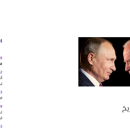
24 
30
في
22
نح
13
اس
يخ
59
تع
لل
53