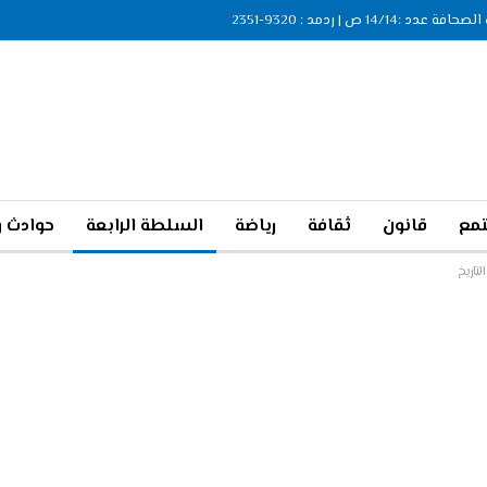
ة عدد :14/14 ص | ردمد : 9320-2351
مع
قانون
ثقافة
رياضة
السلطة الرابعة
حوادث و
تاريخ