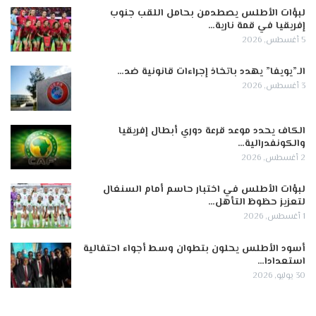
لبؤات الأطلس يصطدمن بحامل اللقب جنوب
إفريقيا في قمة نارية…
5 أغسطس, 2026
الـ”يويفا” يهدد باتخاذ إجراءات قانونية ضد…
3 أغسطس, 2026
الكاف يحدد موعد قرعة دوري أبطال إفريقيا
والكونفدرالية…
2 أغسطس, 2026
لبؤات الأطلس في اختبار حاسم أمام السنغال
لتعزيز حظوظ التأهل…
1 أغسطس, 2026
أسود الأطلس يحلون بتطوان وسط أجواء احتفالية
استعدادا…
30 يوليو, 2026