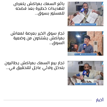
بائع السمك بمراكش يتعرض
لتهديدات خطيرة بعد فضحه
للمستور بسوق…
تجار سوق الخير بعرصة لمعاش
بمراكش يشتكون من وضعية
السوق…
تجار بيع السمك بمراكش يطالبون
بتدخل ولائي عاجل للتحقيق في…
أخبار