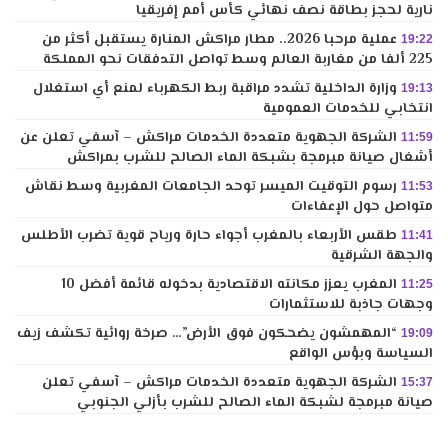
نارية لحجز بطاقة نصف نهائي كأس أمم إفريقيا
عملية مرحبا 2026.. مطار مراكش المنارة يستقبل أكثر من
19:22
225 ألفا من مغاربة العالم وسط تواصل التدفقات نحو المملكة
وزارة الداخلية تشدد مراقبة ربط الكهرباء لمنع أي استغلال
19:13
انتخابي للخدمات العمومية
الشركة الجهوية متعددة الخدمات مراكش – آسفي تعلن عن
11:59
أشغال صيانة مبرمجة بشبكة الماء الصالح للشرب بمراكش
رسوم التوقيت الميسر توحد الجامعات المغربية وسط نقاش
11:53
متواصل حول الإعفاءات
طقس الأربعاء بالمغرب أجواء حارة ورياح قوية تضرب الأطلس
11:41
والجهة الشرقية
المغرب يعزز مكانته الاقتصادية بدخوله قائمة أفضل 10
11:25
وجهات جاذبة للاستثمارات
“المهمشون يضحكون فوق الأرض”… صرخة روائية تكشف زيف
19:09
السياسة وبؤس الواقع
الشركة الجهوية متعددة الخدمات مراكش – آسفي تعلن
15:37
صيانة مبرمجة لشبكة الماء الصالح للشرب بأزلي الجنوبي