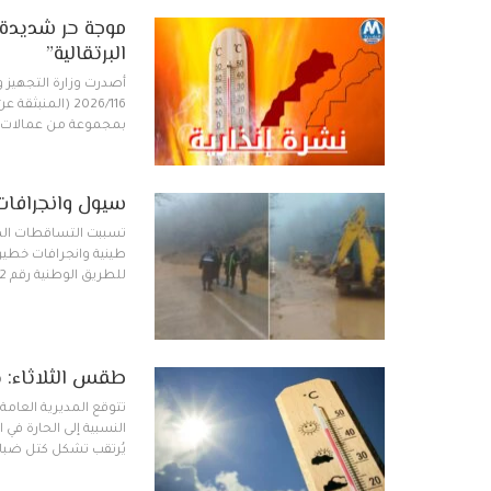
موجة حر شديدة و
البرتقالية”
بمجموعة من عمالات وأ
سيول وانجرافات
تسببت التساقطات المطر
طينية وانجرافات خطيرة 
للطريق الوطنية رقم 2، مما أدى إلى تدهور واضح في جنبات…
طقس الثلاثاء: ح
تتوقع المديرية العامة
النسبية إلى الحارة في 
يُرتقب تشكل كتل ضبابي