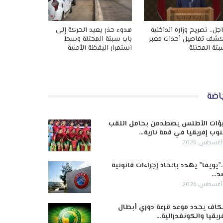
جل.. تصريح وزارة الداخلية
هدوء حذر يعيد الحركة إلى
شف تفاصيل أحداث معبر
باب سبتة المحتلة وسط
تة المحتلة
استمرار اليقظة الأمنية
اضة
ؤات الأطلس يصطدمن بحامل اللقب
وب إفريقيا في قمة نارية…
ـ”يويفا” يهدد باتخاذ إجراءات قانونية
د…
كاف يحدد موعد قرعة دوري أبطال
ريقيا والكونفدرالية…