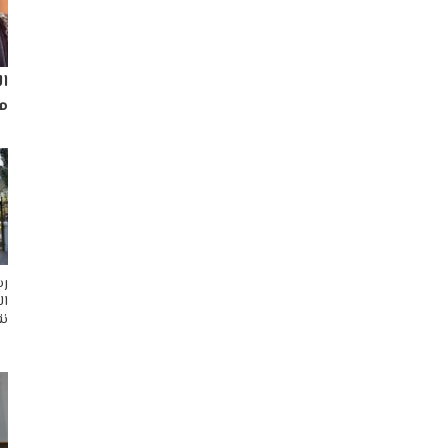
ا
مم
رس
ال
نق