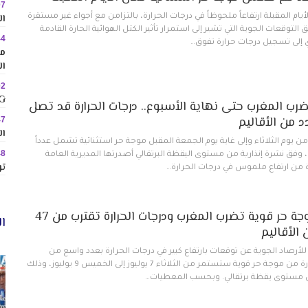
07
ال
ام المقبلة ارتفاعاً ملحوظاً في درجات الحرارة، بالتزامن مع أجواء غير مستقرة
لتوقعات الجوية التي تشير إلى استمرار تأثير الكتل الهوائية الحارة القادمة
44
 إلى تسجيل درجات حرارة تفوق…
مم
ال
02
MINIG
رب المغرب حتى نهاية الأسبوع.. درجات الحرارة قد تصل
47
ال
ن يوم الثلاثاء وإلى غاية يوم الجمعة المقبل موجة حر استثنائية تشمل عدداً
48
، وفق نشرة إنذارية من مستوى اليقظة البرتقالي أصدرتها المديرية العامة
تو
ة من ارتفاع ملموس في درجات الحرارة…
نشرة إنذارية.. موجة حر قوية تضرب المغرب ودرجات الحرارة تقترب من 47
ال
الأقاليم
 للأرصاد الجوية عن توقعات بارتفاع كبير في درجات الحرارة بعدد واسع من
مناطق المملكة، محذرة من موجة حر قوية ستستمر من الثلاثاء 7 يوليوز إلى الخميس 9 يوليوز، وذلك
ن مستوى يقظة برتقالي. وبحسب المعطيات…