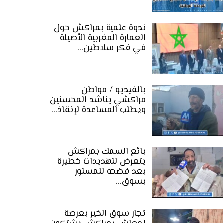
ندوة علمية بمراكش حول
العمارة المغربية الأصيلة
في فكر سلاطين…
بالفيديو / مواطن
مراكشي يناشد المحسنين
ويطلب المساعدة لإنقاذ…
بائع السمك بمراكش
يتعرض لتهديدات خطيرة
بعد فضحه للمستور
بسوق…
تجار سوق الخير بعرصة