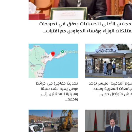
لمجلس الأعلى للحسابات يدقق في تصريحات
تلكات الوزراء ورؤساء الدواوين مع اقتراب…
وم التوقيت الميسر توحد
تحديث مفاجئ في خرائط
جامعات المغربية وسط
غوغل يعيد ملف سبتة
اش متواصل حول…
ومليلية المحتلتين إلى
واجهة…