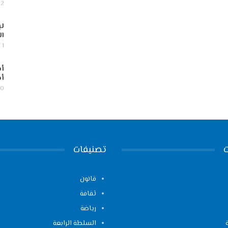
2 أغسطس, 2026
لب
ال
1 أغسطس, 2026
أس
أج
30 يوليو,
تصنيفات
قانون
ثقافة
رياضة
السلطة الرابعة