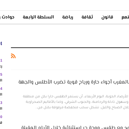
مع
قانون
ثقافة
رياضة
السلطة الرابعة
حوادث و
24 
51
رع
45
ال
لمغرب أجواء حارة ورياح قوية تضرب الأطلس والجهة
04
ال
 للأرصاد الجوية، اليوم الأربعاء، أن يستمر الطقس حارا بكل من منطقة
هول تادلة والرحامنة، والجنوب الشرقي، وكذا بالأقاليم الصحراوية
43
ال
لال الصباح والليل، تشكل سحب منخفضة مرفوقة بكتل من…
20
قا
 مع طقس موجة حر استثنائية خلال الأيام المقبلة