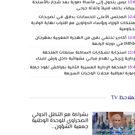
عرس يتحول إلى مأساة دموية بعد شجار بالأسلحة
13:
بيضاء يخلف قتيلاً وثلاثة جرحى
المجلس الأعلى للحسابات يدقق في تصريحات
12:
تلكات الوزراء ورؤساء الدواوين مع اقتراب نهاية الولاية
حكومية
أكادير تحتفي بقرن من الهجرة المغربية بمهرجان
12:
I في دورته الرابعة
استجابة لشكايات الساكنة سلطات الملحقة
11:
إدارية إيزيكي تهدم مباني عشوائية داخل ورش للبناء
الملحقة الإدارية المسيرة الثانية بمراكش تقود حملة
15:
عوية لمراقبة محلات الوجبات السريعة
ملاحظ TV
بشراكة مع التكتل الدولي
الصحراوي للوحدة الوطنية
جمعية الشؤون…