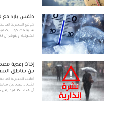
طقس بارد مع تس
تتوقع المديرية العامة 
نسبيا مصحوب بصقيع خل
الشرقية. ويتوقع أن ت
زخات رعدية مصحوب
من مناطق المملك
أفادت المديرية العامة 
الثلاثاء بعدد من منا
أن هذه الظاهرة (من 25 إلى 30 ملم) مرتقبة اليوم من…