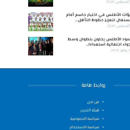
ؤات الأطلس في اختبار حاسم أمام
سنغال لتعزيز حظوظ التأهل…
ود الأطلس يحلون بتطوان وسط
واء احتفالية استعدادا…
 2026
روابط هامة
من نحن
هيئة التحرير
سياسة الخصوصية
سياسة الاستخدام