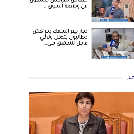
لمعاش بمراكش يشتكون
من وضعية السوق…
تجار بيع السمك بمراكش
يطالبون بتدخل ولائي
عاجل للتحقيق في…
بار