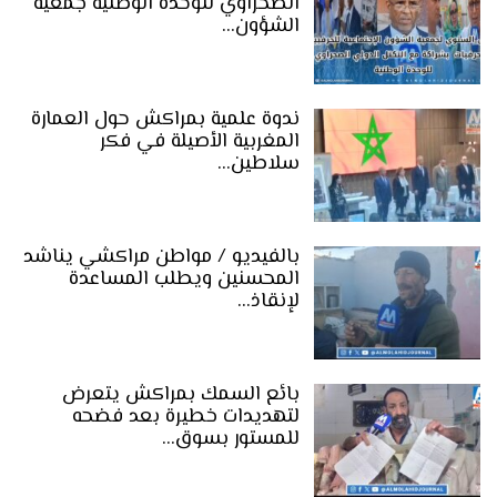
الصحراوي للوحدة الوطنية جمعية
الشؤون…
ندوة علمية بمراكش حول العمارة
المغربية الأصيلة في فكر
سلاطين…
بالفيديو / مواطن مراكشي يناشد
المحسنين ويطلب المساعدة
لإنقاذ…
بائع السمك بمراكش يتعرض
لتهديدات خطيرة بعد فضحه
للمستور بسوق…