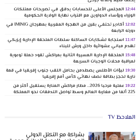
يخلف قتيلاً وثلاثة جرحى
المجلس الأعلى للحسابات يدقق في تصريحات ممتلكات
12:44
الوزراء ورؤساء الدواوين مع اقتراب نهاية الولاية الحكومية
أكادير تحتفي بقرن من الهجرة المغربية بمهرجان IMINIG في
12:02
دورته الرابعة
استجابة لشكايات الساكنة سلطات الملحقة الإدارية إيزيكي
11:47
تهدم مباني عشوائية داخل ورش للبناء
الملحقة الإدارية المسيرة الثانية بمراكش تقود حملة توعوية
15:48
لمراقبة محلات الوجبات السريعة
لبؤات الأطلس يصطدمن بحامل اللقب جنوب إفريقيا في قمة
19:30
نارية لحجز بطاقة نصف نهائي كأس أمم إفريقيا
عملية مرحبا 2026.. مطار مراكش المنارة يستقبل أكثر من
19:22
225 ألفا من مغاربة العالم وسط تواصل التدفقات نحو المملكة
الملاحظ TV
بشراكة مع التكتل الدولي