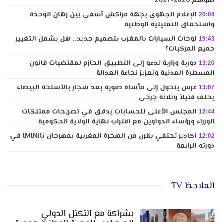
لموسم 2026-2027
الإعلام الجهوي بجهة مراكش آسفي بين رهان الوحدة
20:04
واستحقاق التمثيلية الوطنية
لوحات السيارات بالمغرب بتصميم جديد.. هل يشمل التغيير
19:43
جميع المركبات؟
دورية وزارية تدعو إلى التطبيق الحازم لمقتضيات قانون
13:20
المسطرة المدنية وتعزيز نجاعة العدالة
عرس يتحول إلى مأساة دموية بعد شجار بالأسلحة البيضاء
13:07
يخلف قتيلاً وثلاثة جرحى
المجلس الأعلى للحسابات يدقق في تصريحات ممتلكات
12:44
الوزراء ورؤساء الدواوين مع اقتراب نهاية الولاية الحكومية
أكادير تحتفي بقرن من الهجرة المغربية بمهرجان IMINIG في
12:02
دورته الرابعة
الملاحظ TV
بشراكة مع التكتل الدولي