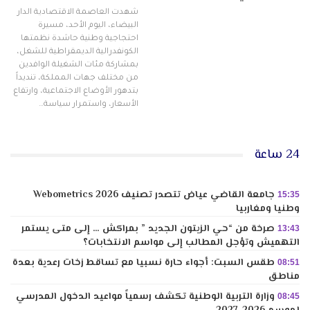
شهدت العاصمة الاقتصادية الدار
البيضاء، اليوم الأحد، مسيرة
احتجاجية وطنية حاشدة نظمتها
الكونفدرالية الديمقراطية للشغل،
بمشاركة مئات الشغيلة الوافدين
من مختلف جهات المملكة، تنديداً
بتدهور الأوضاع الاجتماعية، وارتفاع
الأسعار، واستمرار سياسة…
24 ساعة
جامعة القاضي عياض تتصدر تصنيف Webometrics 2026
15:35
وطنيا ومغاربيا
صرخة من “حي الزيتون الجديد ” بمراكش … إلى متى يستمر
13:43
التهميش وتؤجل المطالب إلى مواسم الانتخابات؟
طقس السبت: أجواء حارة نسبيا مع تساقط زخات رعدية بعدة
08:51
مناطق
وزارة التربية الوطنية تكشف رسمياً مواعيد الدخول المدرسي
08:45