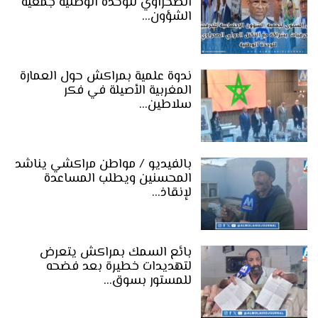
الصحراوي للوحدة الوطنية جمعية
الشؤون…
ندوة علمية بمراكش حول العمارة
المغربية الأصيلة في فكر
سلاطين…
بالفيديو / مواطن مراكشي يناشد
المحسنين ويطلب المساعدة
لإنقاذ…
بائع السمك بمراكش يتعرض
لتهديدات خطيرة بعد فضحه
للمستور بسوق…