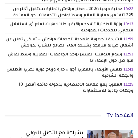
نارية لحجز بطاقة نصف نهائي كأس أمم إفريقيا
عملية مرحبا 2026.. مطار مراكش المنارة يستقبل أكثر من
19:22
225 ألفا من مغاربة العالم وسط تواصل التدفقات نحو المملكة
وزارة الداخلية تشدد مراقبة ربط الكهرباء لمنع أي استغلال
19:13
انتخابي للخدمات العمومية
الشركة الجهوية متعددة الخدمات مراكش – آسفي تعلن عن
11:59
أشغال صيانة مبرمجة بشبكة الماء الصالح للشرب بمراكش
رسوم التوقيت الميسر توحد الجامعات المغربية وسط نقاش
11:53
متواصل حول الإعفاءات
طقس الأربعاء بالمغرب أجواء حارة ورياح قوية تضرب الأطلس
11:41
والجهة الشرقية
المغرب يعزز مكانته الاقتصادية بدخوله قائمة أفضل 10
11:25
وجهات جاذبة للاستثمارات
الملاحظ TV
بشراكة مع التكتل الدولي