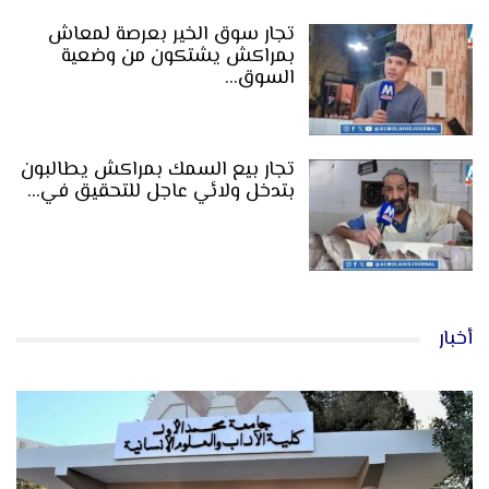
تجار سوق الخير بعرصة لمعاش
بمراكش يشتكون من وضعية
السوق…
تجار بيع السمك بمراكش يطالبون
بتدخل ولائي عاجل للتحقيق في…
أخبار