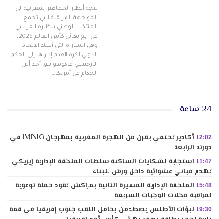
تتجه أنظار الجماهير المغربية إلى
المواجهة المرتقبة التي تجمع
المنتخب الوطني بنظيره الفرنسي
في ربع نهائي كأس العالم 2026،
وهي المباراة التي أسند الاتحاد
الدولي لكرة القدم إدارتها إلى الحكم
الأرجنتيني فاكوندو تيو، أحد أبرز
الحكام في أمريكا…
24 ساعة
أكادير تحتفي بقرن من الهجرة المغربية بمهرجان IMINIG في
12:02
دورته الرابعة
استجابة لشكايات الساكنة سلطات الملحقة الإدارية إيزيكي
11:47
تهدم مباني عشوائية داخل ورش للبناء
الملحقة الإدارية المسيرة الثانية بمراكش تقود حملة توعوية
15:48
لمراقبة محلات الوجبات السريعة
لبؤات الأطلس يصطدمن بحامل اللقب جنوب إفريقيا في قمة
19:30