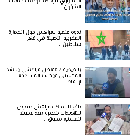
الصحراوي للوحدة الوطنية جمعية
الشؤون…
ندوة علمية بمراكش حول العمارة
المغربية الأصيلة في فكر
سلاطين…
بالفيديو / مواطن مراكشي يناشد
المحسنين ويطلب المساعدة
لإنقاذ…
بائع السمك بمراكش يتعرض
لتهديدات خطيرة بعد فضحه
للمستور بسوق…