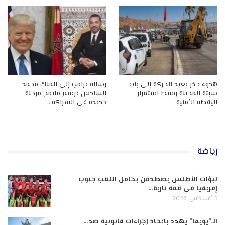
هدوء حذر يعيد الحركة إلى باب
رسالة ترامب إلى الملك محمد
سبتة المحتلة وسط استمرار
السادس ترسم ملامح مرحلة
اليقظة الأمنية
جديدة في الشراكة…
رياضة
لبؤات الأطلس يصطدمن بحامل اللقب جنوب
إفريقيا في قمة نارية…
5 أغسطس, 2026
الـ”يويفا” يهدد باتخاذ إجراءات قانونية ضد…