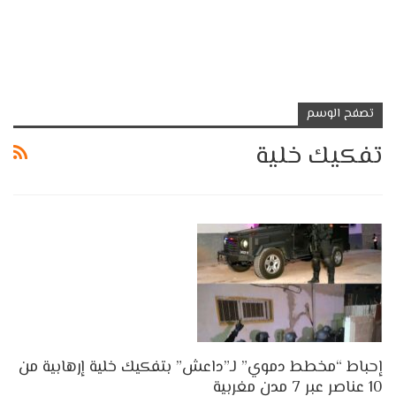
تصفح الوسم
تفكيك خلية
إحباط “مخطط دموي” لـ”داعش” بتفكيك خلية إرهابية من
10 عناصر عبر 7 مدن مغربية