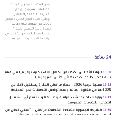
تمكن المكتب المركزي للأبحاث
القضائية، بتنسيق وثيق مع
المديرية العامة لمراقبة التراب
الوطني، صباح اليوم الاثنين 6 يوليوز
2026، من تفكيك خلية إرهابية
خطيرة تابعة لتنظيم "داعش"
وإحباط مخططات تخريبية كانت في
مراحلها الأخيرة، وذلك عبر عملية…
24 ساعة
لبؤات الأطلس يصطدمن بحامل اللقب جنوب إفريقيا في قمة
19:30
نارية لحجز بطاقة نصف نهائي كأس أمم إفريقيا
عملية مرحبا 2026.. مطار مراكش المنارة يستقبل أكثر من
19:22
225 ألفا من مغاربة العالم وسط تواصل التدفقات نحو المملكة
وزارة الداخلية تشدد مراقبة ربط الكهرباء لمنع أي استغلال
19:13
انتخابي للخدمات العمومية
الشركة الجهوية متعددة الخدمات مراكش – آسفي تعلن عن
11:59