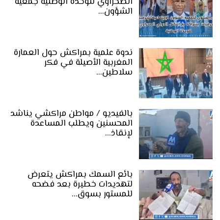
الصحراوي للوحدة الوطنية جمعية
الشؤون…
ندوة علمية بمراكش حول العمارة
المغربية الأصيلة في فكر
سلاطين…
بالفيديو / مواطن مراكشي يناشد
المحسنين ويطلب المساعدة
لإنقاذ…
بائع السمك بمراكش يتعرض
لتهديدات خطيرة بعد فضحه
للمستور بسوق…