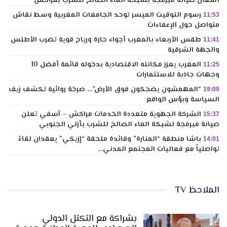
أشغال صيانة مبرمجة بشبكة الماء الصالح للشرب بمراكش
رسوم التوقيت الميسر توحد الجامعات المغربية وسط نقاش
11:53
متواصل حول الإعفاءات
طقس الأربعاء بالمغرب أجواء حارة ورياح قوية تضرب الأطلس
11:41
والجهة الشرقية
المغرب يعزز مكانته الاقتصادية بدخوله قائمة أفضل 10
11:25
وجهات جاذبة للاستثمارات
“المهمشون يضحكون فوق الأرض”… صرخة روائية تكشف زيف
19:09
السياسة وبؤس الواقع
الشركة الجهوية متعددة الخدمات مراكش – آسفي تعلن
15:37
صيانة مبرمجة لشبكة الماء الصالح للشرب بأزلي الجنوبي
باشا منطقة “المنارة” وقائدة ملحقة “إزيكي” يعقدان لقاءً
14:01
تواصلياً مع فعاليات المجتمع المدني…
الملاحظ TV
بشراكة مع التكتل الدولي