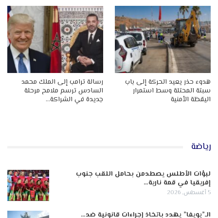
هدوء حذر يعيد الحركة إلى باب
رسالة ترامب إلى الملك محمد
سبتة المحتلة وسط استمرار
السادس ترسم ملامح مرحلة
اليقظة الأمنية
جديدة في الشراكة…
رياضة
لبؤات الأطلس يصطدمن بحامل اللقب جنوب
إفريقيا في قمة نارية…
5 أغسطس, 2026
الـ”يويفا” يهدد باتخاذ إجراءات قانونية ضد…