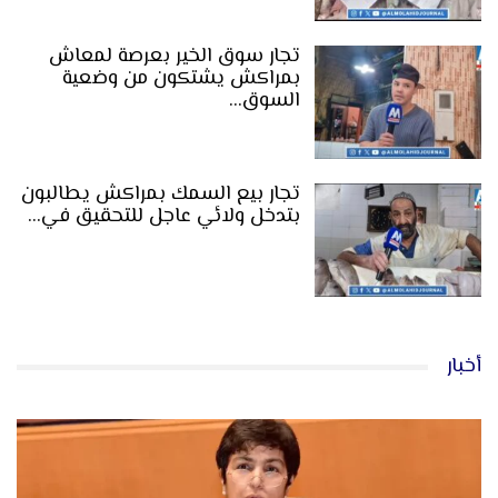
تجار سوق الخير بعرصة لمعاش
بمراكش يشتكون من وضعية
السوق…
تجار بيع السمك بمراكش يطالبون
بتدخل ولائي عاجل للتحقيق في…
أخبار