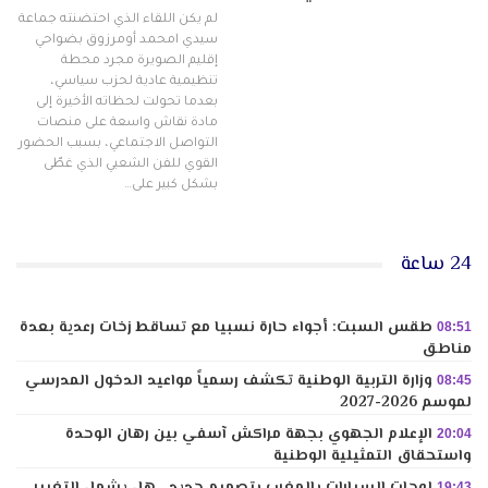
لم يكن اللقاء الذي احتضنته جماعة
سيدي امحمد أومرزوق بضواحي
إقليم الصويرة مجرد محطة
تنظيمية عادية لحزب سياسي،
بعدما تحولت لحظاته الأخيرة إلى
مادة نقاش واسعة على منصات
التواصل الاجتماعي، بسبب الحضور
القوي للفن الشعبي الذي غطّى
بشكل كبير على…
24 ساعة
طقس السبت: أجواء حارة نسبيا مع تساقط زخات رعدية بعدة
08:51
مناطق
وزارة التربية الوطنية تكشف رسمياً مواعيد الدخول المدرسي
08:45
لموسم 2026-2027
الإعلام الجهوي بجهة مراكش آسفي بين رهان الوحدة
20:04
واستحقاق التمثيلية الوطنية
لوحات السيارات بالمغرب بتصميم جديد.. هل يشمل التغيير
19:43