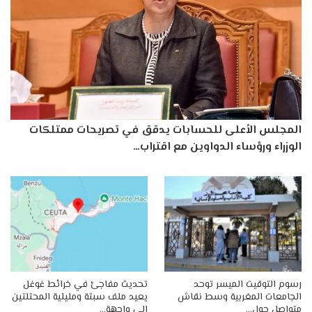
المجلس الأعلى للحسابات يدقق في تصريحات ممتلكات
الوزراء ورؤساء الدواوين مع اقتراب…
رسوم التوقيت الميسر توحد
تحديث مفاجئ في خرائط غوغل
الجامعات المغربية وسط نقاش
يعيد ملف سبتة ومليلية المحتلتين
متواصل حول…
إلى واجهة…