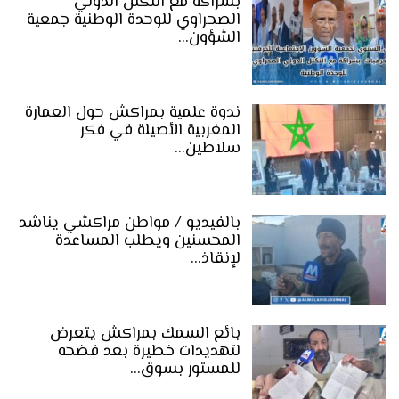
بشراكة مع التكتل الدولي
الصحراوي للوحدة الوطنية جمعية
الشؤون…
ندوة علمية بمراكش حول العمارة
المغربية الأصيلة في فكر
سلاطين…
بالفيديو / مواطن مراكشي يناشد
المحسنين ويطلب المساعدة
لإنقاذ…
بائع السمك بمراكش يتعرض
لتهديدات خطيرة بعد فضحه
للمستور بسوق…