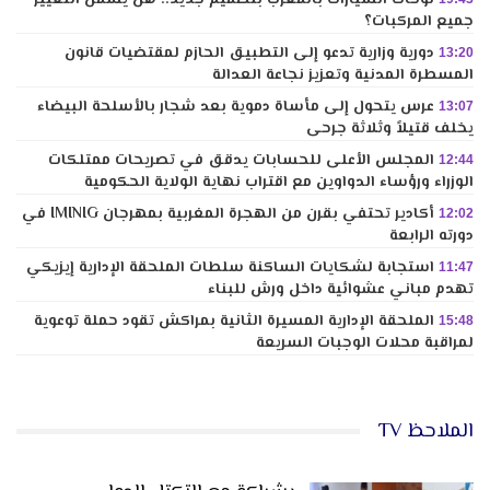
جميع المركبات؟
دورية وزارية تدعو إلى التطبيق الحازم لمقتضيات قانون
13:20
المسطرة المدنية وتعزيز نجاعة العدالة
عرس يتحول إلى مأساة دموية بعد شجار بالأسلحة البيضاء
13:07
يخلف قتيلاً وثلاثة جرحى
المجلس الأعلى للحسابات يدقق في تصريحات ممتلكات
12:44
الوزراء ورؤساء الدواوين مع اقتراب نهاية الولاية الحكومية
أكادير تحتفي بقرن من الهجرة المغربية بمهرجان IMINIG في
12:02
دورته الرابعة
استجابة لشكايات الساكنة سلطات الملحقة الإدارية إيزيكي
11:47
تهدم مباني عشوائية داخل ورش للبناء
الملحقة الإدارية المسيرة الثانية بمراكش تقود حملة توعوية
15:48
لمراقبة محلات الوجبات السريعة
الملاحظ TV