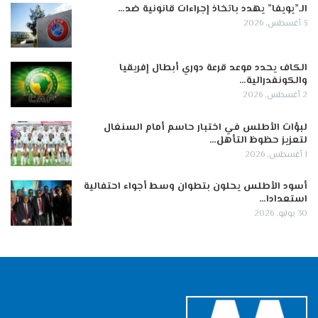
الـ”يويفا” يهدد باتخاذ إجراءات قانونية ضد…
3 أغسطس, 2026
الكاف يحدد موعد قرعة دوري أبطال إفريقيا
والكونفدرالية…
2 أغسطس, 2026
لبؤات الأطلس في اختبار حاسم أمام السنغال
لتعزيز حظوظ التأهل…
1 أغسطس, 2026
أسود الأطلس يحلون بتطوان وسط أجواء احتفالية
استعدادا…
30 يوليو, 2026