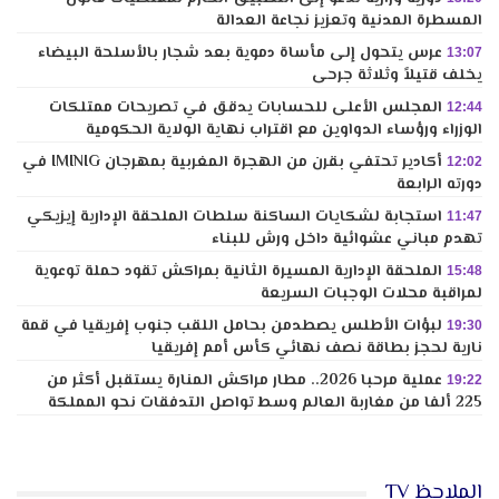
المسطرة المدنية وتعزيز نجاعة العدالة
عرس يتحول إلى مأساة دموية بعد شجار بالأسلحة البيضاء
13:07
يخلف قتيلاً وثلاثة جرحى
المجلس الأعلى للحسابات يدقق في تصريحات ممتلكات
12:44
الوزراء ورؤساء الدواوين مع اقتراب نهاية الولاية الحكومية
أكادير تحتفي بقرن من الهجرة المغربية بمهرجان IMINIG في
12:02
دورته الرابعة
استجابة لشكايات الساكنة سلطات الملحقة الإدارية إيزيكي
11:47
تهدم مباني عشوائية داخل ورش للبناء
الملحقة الإدارية المسيرة الثانية بمراكش تقود حملة توعوية
15:48
لمراقبة محلات الوجبات السريعة
لبؤات الأطلس يصطدمن بحامل اللقب جنوب إفريقيا في قمة
19:30
نارية لحجز بطاقة نصف نهائي كأس أمم إفريقيا
عملية مرحبا 2026.. مطار مراكش المنارة يستقبل أكثر من
19:22
225 ألفا من مغاربة العالم وسط تواصل التدفقات نحو المملكة
الملاحظ TV