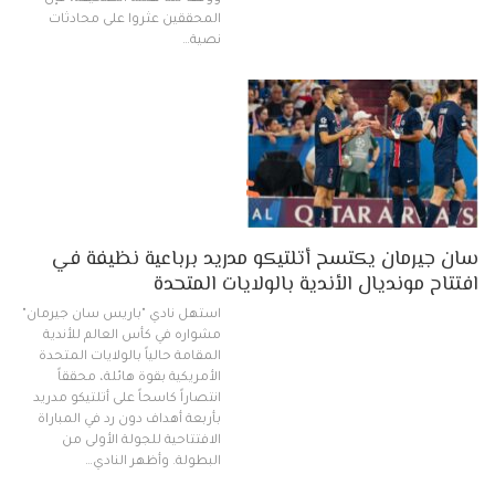
المحققين عثروا على محادثات
نصية…
سان جيرمان يكتسح أتلتيكو مدريد برباعية نظيفة في
افتتاح مونديال الأندية بالولايات المتحدة
استهل نادي "باريس سان جيرمان"
مشواره في كأس العالم للأندية
المقامة حالياً بالولايات المتحدة
الأمريكية بقوة هائلة، محققاً
انتصاراً كاسحاً على أتلتيكو مدريد
بأربعة أهداف دون رد في المباراة
الافتتاحية للجولة الأولى من
البطولة. وأظهر النادي…