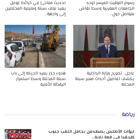
رسوم التوقيت الميسر توحد
تحديث مفاجئ في خرائط غوغل
الجامعات المغربية وسط نقاش
يعيد ملف سبتة ومليلية المحتلتين
متواصل حول…
إلى واجهة…
عاجل.. تصريح وزارة الداخلية
هدوء حذر يعيد الحركة إلى باب
يكشف تفاصيل أحداث معبر سبتة
سبتة المحتلة وسط استمرار
المحتلة
اليقظة الأمنية
رياضة
لبؤات الأطلس يصطدمن بحامل اللقب جنوب
إفريقيا في قمة نارية…