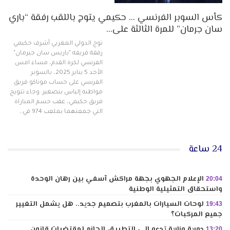
كأس السوبر الفرنسي … حكيمي يتوج باللقب رفقة “باري
سان جرمان” للمرة الثالثة على…
توج الدولي المغربي أشرف حكيمي
رفقة فريقه "باريس سان جيرمان"
الفرنسي لكرة القدم، مساء امس
الأحد 5 يناير 2025، بالسوبر
الفرنسي على حساب موناكو فريق
مواطنه إلياس بنصغير. وجاء تتويج
فريق حكيمي، عقب حسم المباراة
التي جمعتهما بملعب 974 في…
24 ساعة
الإعلام الجهوي بجهة مراكش آسفي بين رهان الوحدة
20:04
واستحقاق التمثيلية الوطنية
لوحات السيارات بالمغرب بتصميم جديد.. هل يشمل التغيير
19:43
جميع المركبات؟
دورية وزارية تدعو إلى التطبيق الحازم لمقتضيات قانون
13:20