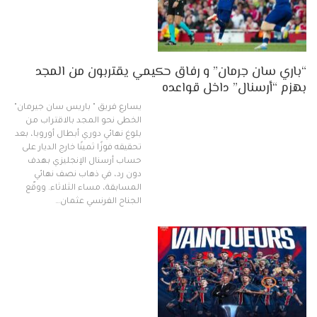
“باري سان جرمان” و رفاق حكيمي يقتربون من المجد
بهزم “أرسنال” داخل قواعده
يسارع فريق " باريس سان جيرمان"
الخطى نحو المجد بالاقتراب من
بلوغ نهائي دوري أبطال أوروبا، بعد
تحقيقه فوزًا ثمينًا خارج الديار على
حساب أرسنال الإنجليزي بهدف
دون رد، في ذهاب نصف نهائي
المسابقة، مساء الثلاثاء. ووقّع
الجناح الفرنسي عثمان…