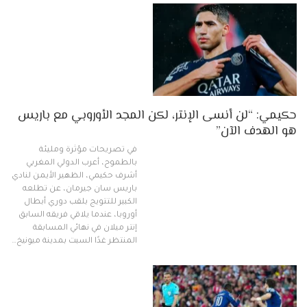
حكيمي: “لن أنسى الإنتر، لكن المجد الأوروبي مع باريس
هو الهدف الآن”
في تصريحات مؤثرة ومليئة
بالطموح، أعرب الدولي المغربي
أشرف حكيمي، الظهير الأيمن لنادي
باريس سان جيرمان، عن تطلعه
الكبير للتتويج بلقب دوري أبطال
أوروبا، عندما يلاقي فريقه السابق
إنتر ميلان في نهائي المسابقة
المنتظر غدًا السبت بمدينة ميونيخ…