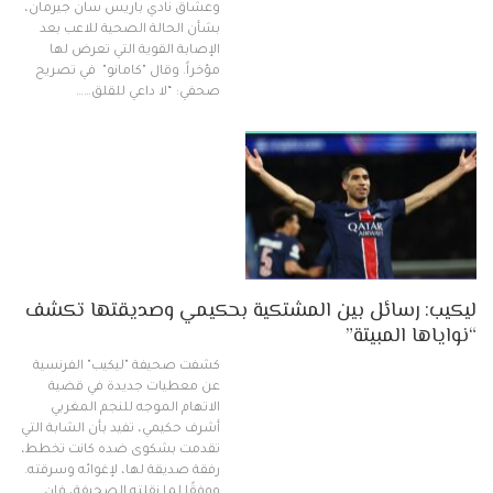
وعشاق نادي باريس سان جيرمان،
بشأن الحالة الصحية للاعب بعد
الإصابة القوية التي تعرض لها
مؤخراً. وقال "كامانو" في تصريح
صحفي: “لا داعي للقلق……
ليكيب: رسائل بين المشتكية بحكيمي وصديقتها تكشف
“نواياها المبيتة”
كشفت صحيفة "ليكيب" الفرنسية
عن معطيات جديدة في قضية
الاتهام الموجه للنجم المغربي
أشرف حكيمي، تفيد بأن الشابة التي
تقدمت بشكوى ضده كانت تخطط،
رفقة صديقة لها، لإغوائه وسرقته.
ووفقًا لما نقلته الصحيفة، فإن