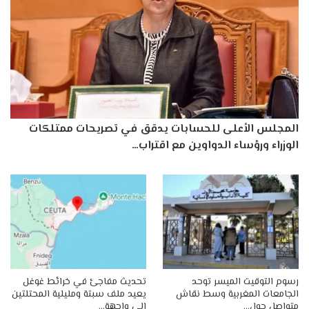
المجلس الأعلى للحسابات يدقق في تصريحات ممتلكات
الوزراء ورؤساء الدواوين مع اقتراب…
رسوم التوقيت الميسر توحد
تحديث مفاجئ في خرائط غوغل
الجامعات المغربية وسط نقاش
يعيد ملف سبتة ومليلية المحتلتين
متواصل حول…
إلى واجهة…