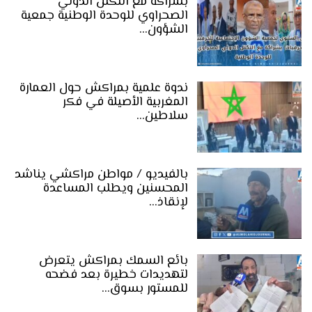
بشراكة مع التكتل الدولي
الصحراوي للوحدة الوطنية جمعية
الشؤون…
ندوة علمية بمراكش حول العمارة
المغربية الأصيلة في فكر
سلاطين…
بالفيديو / مواطن مراكشي يناشد
المحسنين ويطلب المساعدة
لإنقاذ…
بائع السمك بمراكش يتعرض
لتهديدات خطيرة بعد فضحه
للمستور بسوق…