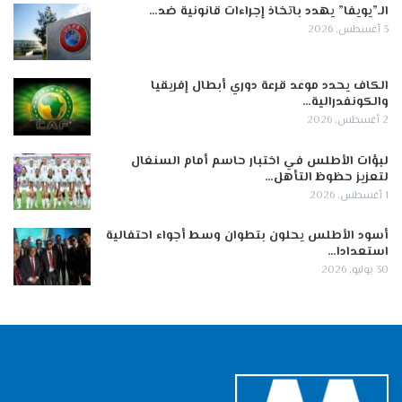
الـ”يويفا” يهدد باتخاذ إجراءات قانونية ضد…
3 أغسطس, 2026
الكاف يحدد موعد قرعة دوري أبطال إفريقيا
والكونفدرالية…
2 أغسطس, 2026
لبؤات الأطلس في اختبار حاسم أمام السنغال
لتعزيز حظوظ التأهل…
1 أغسطس, 2026
أسود الأطلس يحلون بتطوان وسط أجواء احتفالية
استعدادا…
30 يوليو, 2026