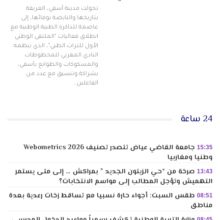
تحولت مدينة آسفي، العريقة
بتاريخها والنابضة بوفائها، إلى
عاصمة للذاكرة الطبية الوطنية مع
انطلاق فعاليات "الملتقى الوطني
الأول للتراث الطبي"، الذي ينظمه
النادي المغربي للمخطوطات
والمسكوكات والطوابع بآسفي،
بشراكة وتنسيق مع عدد من
الفاعلين…
24 ساعة
جامعة القاضي عياض تتصدر تصنيف Webometrics 2026
15:35
وطنيا ومغاربيا
صرخة من “حي الزيتون الجديد ” بمراكش … إلى متى يستمر
13:43
التهميش وتؤجل المطالب إلى مواسم الانتخابات؟
طقس السبت: أجواء حارة نسبيا مع تساقط زخات رعدية بعدة
08:51
مناطق
وزارة التربية الوطنية تكشف رسمياً مواعيد الدخول المدرسي
08:45