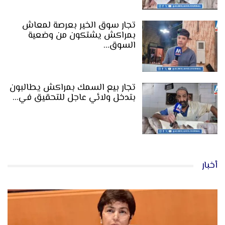
تجار سوق الخير بعرصة لمعاش
بمراكش يشتكون من وضعية
السوق…
تجار بيع السمك بمراكش يطالبون
بتدخل ولائي عاجل للتحقيق في…
أخبار