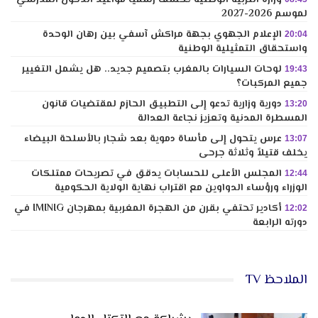
لموسم 2026-2027
الإعلام الجهوي بجهة مراكش آسفي بين رهان الوحدة
20:04
واستحقاق التمثيلية الوطنية
لوحات السيارات بالمغرب بتصميم جديد.. هل يشمل التغيير
19:43
جميع المركبات؟
دورية وزارية تدعو إلى التطبيق الحازم لمقتضيات قانون
13:20
المسطرة المدنية وتعزيز نجاعة العدالة
عرس يتحول إلى مأساة دموية بعد شجار بالأسلحة البيضاء
13:07
يخلف قتيلاً وثلاثة جرحى
المجلس الأعلى للحسابات يدقق في تصريحات ممتلكات
12:44
الوزراء ورؤساء الدواوين مع اقتراب نهاية الولاية الحكومية
أكادير تحتفي بقرن من الهجرة المغربية بمهرجان IMINIG في
12:02
دورته الرابعة
الملاحظ TV