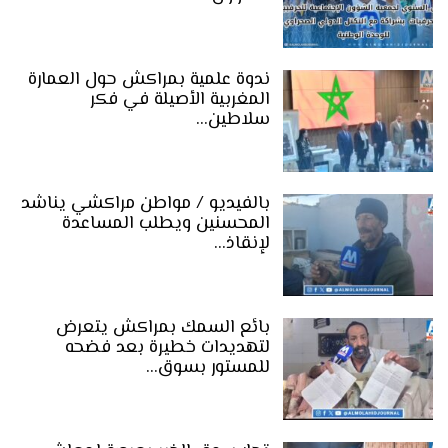
ندوة علمية بمراكش حول العمارة
المغربية الأصيلة في فكر
سلاطين…
بالفيديو / مواطن مراكشي يناشد
المحسنين ويطلب المساعدة
لإنقاذ…
بائع السمك بمراكش يتعرض
لتهديدات خطيرة بعد فضحه
للمستور بسوق…