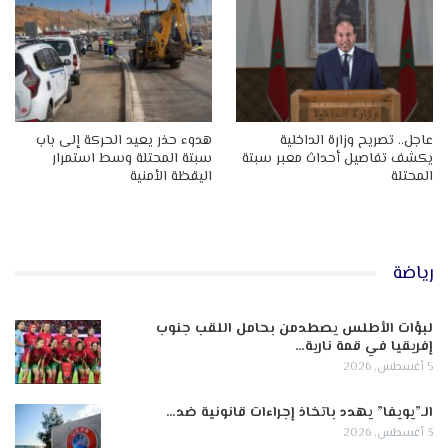
عاجل.. تصريح وزارة الداخلية
هدوء حذر يعيد الحركة إلى باب
يكشف تفاصيل أحداث معبر سبتة
سبتة المحتلة وسط استمرار
المحتلة
اليقظة الأمنية
رياضة
لبؤات الأطلس يصطدمن بحامل اللقب جنوب
إفريقيا في قمة نارية…
5 أغسطس, 2026
الـ”يويفا” يهدد باتخاذ إجراءات قانونية ضد…
3 أغسطس, 2026