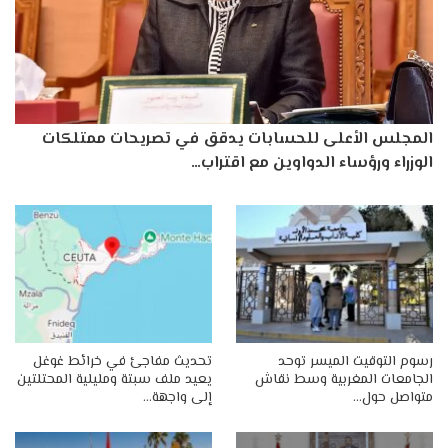
المجلس الأعلى للحسابات يدقق في تصريحات ممتلكات
الوزراء ورؤساء الدواوين مع اقتراب…
رسوم التوقيت الميسر توحد
تحديث مفاجئ في خرائط غوغل
الجامعات المغربية وسط نقاش
يعيد ملف سبتة ومليلية المحتلتين
متواصل حول…
إلى واجهة…