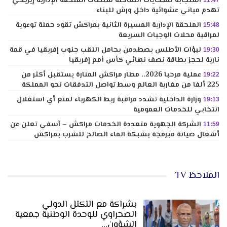
استجابة لشكايات الساكنة سلطات الملحقة الإدارية إيزيكي
11:47
تهدم مباني عشوائية داخل ورش للبناء
الملحقة الإدارية المسيرة الثانية بمراكش تقود حملة توعوية
15:48
لمراقبة محلات الوجبات السريعة
لبؤات الأطلس يصطدمن بحامل اللقب جنوب إفريقيا في قمة
19:30
نارية لحجز بطاقة نصف نهائي كأس أمم إفريقيا
عملية مرحبا 2026.. مطار مراكش المنارة يستقبل أكثر من
19:22
225 ألفا من مغاربة العالم وسط تواصل التدفقات نحو المملكة
وزارة الداخلية تشدد مراقبة ربط الكهرباء لمنع أي استغلال
19:13
انتخابي للخدمات العمومية
الشركة الجهوية متعددة الخدمات مراكش – آسفي تعلن عن
11:59
أشغال صيانة مبرمجة بشبكة الماء الصالح للشرب بمراكش
الملاحظ TV
بشراكة مع التكتل الدولي
الصحراوي للوحدة الوطنية جمعية
الشؤون…