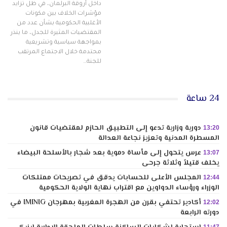
داخل أروقة البرلمان، في ظل تزايد
مؤشرات الخلاف بين مكونات
الأغلبية الحكومية بشأن عدد من
المقتضيات المثيرة للجدل، ما ينذر
بمواجهة سياسية وتشريعية
محتدمة خلال الاجتماع المرتقب
للجنة…
24 ساعة
دورية وزارية تدعو إلى التطبيق الحازم لمقتضيات قانون
13:20
المسطرة المدنية وتعزيز نجاعة العدالة
عرس يتحول إلى مأساة دموية بعد شجار بالأسلحة البيضاء
13:07
يخلف قتيلاً وثلاثة جرحى
المجلس الأعلى للحسابات يدقق في تصريحات ممتلكات
12:44
الوزراء ورؤساء الدواوين مع اقتراب نهاية الولاية الحكومية
أكادير تحتفي بقرن من الهجرة المغربية بمهرجان IMINIG في
12:02
دورته الرابعة