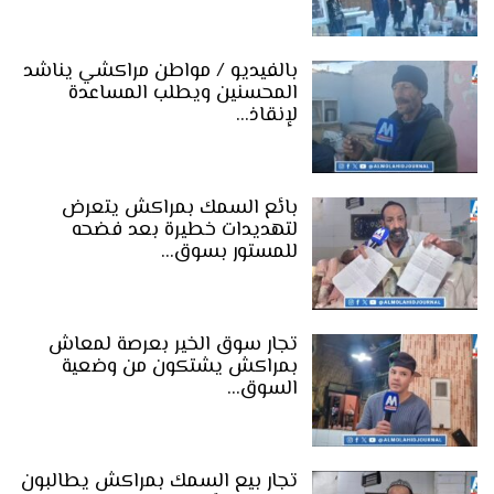
بالفيديو / مواطن مراكشي يناشد
المحسنين ويطلب المساعدة
لإنقاذ…
بائع السمك بمراكش يتعرض
لتهديدات خطيرة بعد فضحه
للمستور بسوق…
تجار سوق الخير بعرصة لمعاش
بمراكش يشتكون من وضعية
السوق…
تجار بيع السمك بمراكش يطالبون