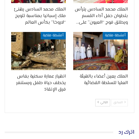
الملك محمد السادس يترأس
الملك محمد السادس يهنئ
بتطوان حفل أداء القسم
ملك إسبانيا بمناسبة تتويج
ويطلق فوج “العيون” على…
“لاروخا” بكأس العالم
أنشطة ملكية
أنشطة ملكية
الملك يعين أعضاء بالهيئة
انهيار عمارة سكنية بفاس
العليا للسلطة القضائية
يخطف حياة طفل ويستنفر
فرق الإنقاذ
السابق
التالي
اترك رد