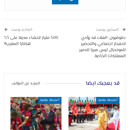
السابق بوست
القادم بوست
حقوقيون: الغلاء قد يؤدي
500 مليار لانشاء مدينة على 53
لانفجار اجتماعي والتحضير
هكتارا المغرب!!
للمونديال ليس مبررا لتدمير
الممتلكات الخاصة
قد يعجبك ايضا
المزيد عن المؤلف
أنشطة ملكية
أنشطة ملكية