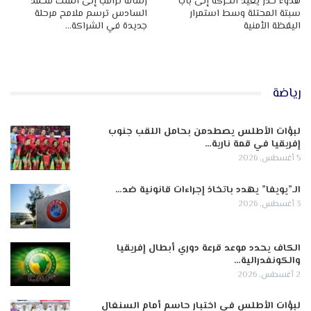
هدوء حذر يعيد الحركة إلى باب
رسالة ترامب إلى الملك محمد
سبتة المحتلة وسط استمرار
السادس ترسم ملامح مرحلة
اليقظة الأمنية
جديدة في الشراكة…
رياضة
لبؤات الأطلس يصطدمن بحامل اللقب جنوب
إفريقيا في قمة نارية…
5 أغسطس, 2026
الـ”يويفا” يهدد باتخاذ إجراءات قانونية ضد…
3 أغسطس, 2026
الكاف يحدد موعد قرعة دوري أبطال إفريقيا
والكونفدرالية…
2 أغسطس, 2026
لبؤات الأطلس في اختبار حاسم أمام السنغال