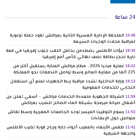
24 ساعة
الملحقة الإدارية المسيرة الثانية بمراكش تقود حملة توعوية
15:48
لمراقبة محلات الوجبات السريعة
لبؤات الأطلس يصطدمن بحامل اللقب جنوب إفريقيا في قمة
19:30
نارية لحجز بطاقة نصف نهائي كأس أمم إفريقيا
عملية مرحبا 2026.. مطار مراكش المنارة يستقبل أكثر من
19:22
225 ألفا من مغاربة العالم وسط تواصل التدفقات نحو المملكة
وزارة الداخلية تشدد مراقبة ربط الكهرباء لمنع أي استغلال
19:13
انتخابي للخدمات العمومية
الشركة الجهوية متعددة الخدمات مراكش – آسفي تعلن عن
11:59
أشغال صيانة مبرمجة بشبكة الماء الصالح للشرب بمراكش
رسوم التوقيت الميسر توحد الجامعات المغربية وسط نقاش
11:53
متواصل حول الإعفاءات
طقس الأربعاء بالمغرب أجواء حارة ورياح قوية تضرب الأطلس
11:41
والجهة الشرقية