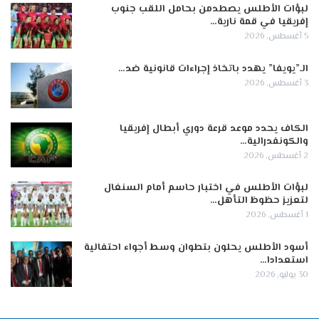
لبؤات الأطلس يصطدمن بحامل اللقب جنوب
إفريقيا في قمة نارية…
5 أغسطس, 2026
الـ”يويفا” يهدد باتخاذ إجراءات قانونية ضد…
3 أغسطس, 2026
الكاف يحدد موعد قرعة دوري أبطال إفريقيا
والكونفدرالية…
2 أغسطس, 2026
لبؤات الأطلس في اختبار حاسم أمام السنغال
لتعزيز حظوظ التأهل…
1 أغسطس, 2026
أسود الأطلس يحلون بتطوان وسط أجواء احتفالية
استعدادا…
30 يوليو, 2026