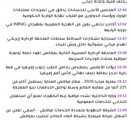
يخلف قتيلاً وثلاثة جرحى
المجلس الأعلى للحسابات يدقق في تصريحات ممتلكات
12:44
الوزراء ورؤساء الدواوين مع اقتراب نهاية الولاية الحكومية
أكادير تحتفي بقرن من الهجرة المغربية بمهرجان IMINIG في
12:02
دورته الرابعة
استجابة لشكايات الساكنة سلطات الملحقة الإدارية إيزيكي
11:47
تهدم مباني عشوائية داخل ورش للبناء
الملحقة الإدارية المسيرة الثانية بمراكش تقود حملة توعوية
15:48
لمراقبة محلات الوجبات السريعة
لبؤات الأطلس يصطدمن بحامل اللقب جنوب إفريقيا في قمة
19:30
نارية لحجز بطاقة نصف نهائي كأس أمم إفريقيا
عملية مرحبا 2026.. مطار مراكش المنارة يستقبل أكثر من
19:22
225 ألفا من مغاربة العالم وسط تواصل التدفقات نحو المملكة
وزارة الداخلية تشدد مراقبة ربط الكهرباء لمنع أي استغلال
19:13
انتخابي للخدمات العمومية
الشركة الجهوية متعددة الخدمات مراكش – آسفي تعلن عن
11:59
أشغال صيانة مبرمجة بشبكة الماء الصالح للشرب بمراكش