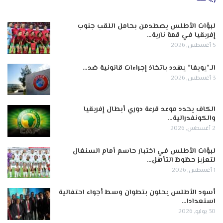
لبؤات الأطلس يصطدمن بحامل اللقب جنوب
إفريقيا في قمة نارية…
5 أغسطس, 2026
الـ”يويفا” يهدد باتخاذ إجراءات قانونية ضد…
3 أغسطس, 2026
الكاف يحدد موعد قرعة دوري أبطال إفريقيا
والكونفدرالية…
2 أغسطس, 2026
لبؤات الأطلس في اختبار حاسم أمام السنغال
لتعزيز حظوظ التأهل…
1 أغسطس, 2026
أسود الأطلس يحلون بتطوان وسط أجواء احتفالية
استعدادا…
30 يوليو, 2026