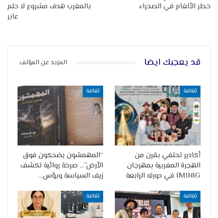
خطر الألغام في الصحراء
بالمغرب هدف مشروع لا حلم
عابر
قد يعجبك ايضا
المزيد عن المؤلف
ثقافة
ثقافة
أكادير تحتفي بقرن من
“المهمشون يضحكون فوق
الهجرة المغربية بمهرجان
الأرض”… صرخة روائية تكشف
IMINIG في دورته الرابعة
زيف السياسة وبؤس…
ثقافة
ثقافة