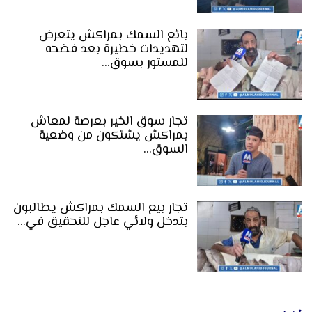
بائع السمك بمراكش يتعرض
لتهديدات خطيرة بعد فضحه
للمستور بسوق…
تجار سوق الخير بعرصة لمعاش
بمراكش يشتكون من وضعية
السوق…
تجار بيع السمك بمراكش يطالبون
بتدخل ولائي عاجل للتحقيق في…