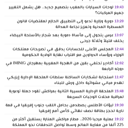
لوحات السيارات بالمغرب بتصميم جديد.. هل يشمل التغيير
19:43
جميع المركبات؟
دورية وزارية تدعو إلى التطبيق الحازم لمقتضيات قانون
13:20
المسطرة المدنية وتعزيز نجاعة العدالة
عرس يتحول إلى مأساة دموية بعد شجار بالأسلحة البيضاء
13:07
يخلف قتيلاً وثلاثة جرحى
المجلس الأعلى للحسابات يدقق في تصريحات ممتلكات
12:44
الوزراء ورؤساء الدواوين مع اقتراب نهاية الولاية الحكومية
أكادير تحتفي بقرن من الهجرة المغربية بمهرجان IMINIG في
12:02
دورته الرابعة
استجابة لشكايات الساكنة سلطات الملحقة الإدارية إيزيكي
11:47
تهدم مباني عشوائية داخل ورش للبناء
الملحقة الإدارية المسيرة الثانية بمراكش تقود حملة توعوية
15:48
لمراقبة محلات الوجبات السريعة
لبؤات الأطلس يصطدمن بحامل اللقب جنوب إفريقيا في قمة
19:30
نارية لحجز بطاقة نصف نهائي كأس أمم إفريقيا
عملية مرحبا 2026.. مطار مراكش المنارة يستقبل أكثر من
19:22
225 ألفا من مغاربة العالم وسط تواصل التدفقات نحو المملكة