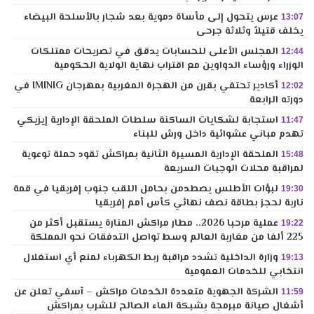
عرس يتحول إلى مأساة دموية بعد شجار بالأسلحة البيضاء
13:07
يخلف قتيلاً وثلاثة جرحى
المجلس الأعلى للحسابات يدقق في تصريحات ممتلكات
12:44
الوزراء ورؤساء الدواوين مع اقتراب نهاية الولاية الحكومية
أكادير تحتفي بقرن من الهجرة المغربية بمهرجان IMINIG في
12:02
دورته الرابعة
استجابة لشكايات الساكنة سلطات الملحقة الإدارية إيزيكي
11:47
تهدم مباني عشوائية داخل ورش للبناء
الملحقة الإدارية المسيرة الثانية بمراكش تقود حملة توعوية
15:48
لمراقبة محلات الوجبات السريعة
لبؤات الأطلس يصطدمن بحامل اللقب جنوب إفريقيا في قمة
19:30
نارية لحجز بطاقة نصف نهائي كأس أمم إفريقيا
عملية مرحبا 2026.. مطار مراكش المنارة يستقبل أكثر من
19:22
225 ألفا من مغاربة العالم وسط تواصل التدفقات نحو المملكة
وزارة الداخلية تشدد مراقبة ربط الكهرباء لمنع أي استغلال
19:13
انتخابي للخدمات العمومية
الشركة الجهوية متعددة الخدمات مراكش – آسفي تعلن عن
11:59
أشغال صيانة مبرمجة بشبكة الماء الصالح للشرب بمراكش