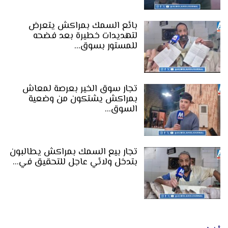
بائع السمك بمراكش يتعرض
لتهديدات خطيرة بعد فضحه
للمستور بسوق…
تجار سوق الخير بعرصة لمعاش
بمراكش يشتكون من وضعية
السوق…
تجار بيع السمك بمراكش يطالبون
بتدخل ولائي عاجل للتحقيق في…