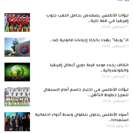
لبؤات الأطلس يصطدمن بحامل اللقب جنوب
إفريقيا في قمة نارية…
5 أغسطس, 2026
الـ”يويفا” يهدد باتخاذ إجراءات قانونية ضد…
3 أغسطس, 2026
الكاف يحدد موعد قرعة دوري أبطال إفريقيا
والكونفدرالية…
2 أغسطس, 2026
لبؤات الأطلس في اختبار حاسم أمام السنغال
لتعزيز حظوظ التأهل…
1 أغسطس, 2026
أسود الأطلس يحلون بتطوان وسط أجواء احتفالية
استعدادا…
30 يوليو, 2026