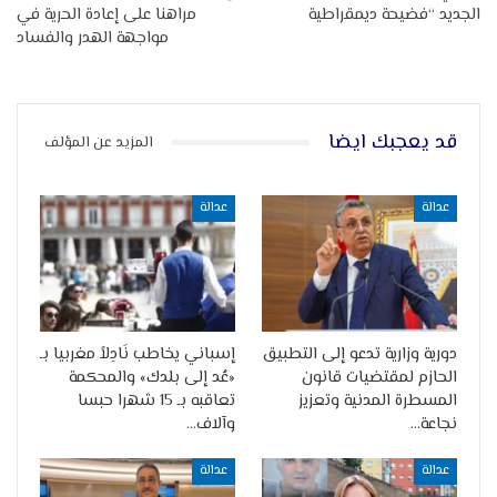
الجديد “فضيحة ديمقراطية
مراهنا على إعادة الحرية في
مواجهة الهدر والفساد
قد يعجبك ايضا
المزيد عن المؤلف
عدالة
عدالة
دورية وزارية تدعو إلى التطبيق
إسباني يخاطب نَادِلاً مغربيا بـ
الحازم لمقتضيات قانون
«عُد إلى بلدك» والمحكمة
المسطرة المدنية وتعزيز
تعاقبه بـ 15 شهرا حبسا
نجاعة…
وآلاف…
عدالة
عدالة