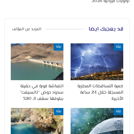
أولويات ميزانية 2026
قد يعجبك ايضا
المزيد عن المؤلف
بيئة
بيئة
كمية التساقطات المطرية
انتعاشة قوية في حقينة
المسجلة خلال 24 ساعة
سدود حوض “تانسيفت”
الأخيرة
ببلوغها سقف الـ 80%
بيئة
بيئة