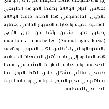
إجراءات ملموسة ونتائج حقيقية على أرض الواقع،
تعكس التزام الوكالة بحفظ الموروث الطبيعي
للأجيال القادمة.وفي هذا الصدد، قامت الوكالة
الوطنية للمياه والغابات الأسبوع الماضي بعملية
إطلاق نحو عشرين رأسًا من غزال الأروي
(Ammotragus lervia) mouflon à manchettes
بالمنتزه الوطني للأطلس الكبير الشرقي. وتهدف
هذه المبادرة إلى إعادة تأهيل التجمعات الحيوانية
الضعيفة، واستعادة التوازنات البيئية في وسط
طبيعي ملائم بشكل خاص لهذا النوع، بما
يساهم في تعزيز التنوع البيولوجي وحماية التراث
الطبيعي للمنطقة.