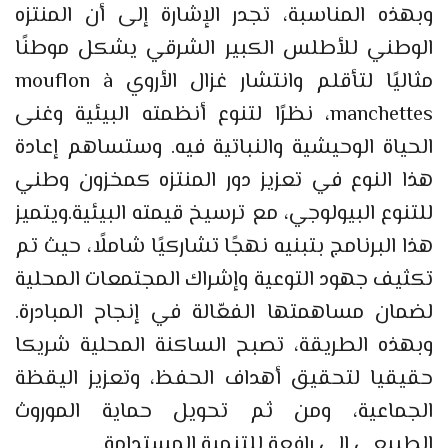
وبهذه المناسبة، تجدر الإشارة إلى أن المنتزه
الوطني للأطلس الكبير الشرقي يشكل موطنًا
مثاليًا لتأقلم وانتشار غزال الأروي mouflon à
manchettes، نظرًا لتنوع أنظمته البيئية وغنى
الحياة الوحيشية والنباتية فيه. وستساهم إعادة
هذا النوع في تعزيز دور المنتزه كمخزون وطني
للتنوع البيولوجي، مع ترسيخ قيمته البيئية.ويتميز
هذا البرنامج بتبنيه نهجًا تشاركيًا شاملًا، حيث تم
تكثيف جهود التوعية وإشراك المجتمعات المحلية
لضمان مساهمتها الفعّالة في إنجاح المبادرة.
وبهذه الطريقة، تصبح الساكنة المحلية شريكا
حقيقيا لتحقيق أهداف الحفظ، وتعزيز اليقظة
الجماعية، ومن ثم تحويل حماية الموروث
الطبيعي إلى رافعة للتنمية المستدامة.