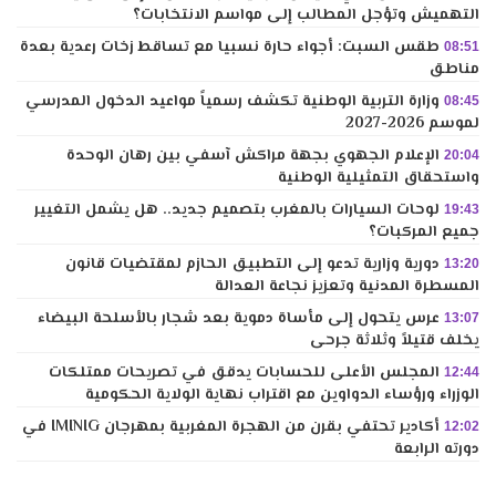
التهميش وتؤجل المطالب إلى مواسم الانتخابات؟
طقس السبت: أجواء حارة نسبيا مع تساقط زخات رعدية بعدة
08:51
مناطق
وزارة التربية الوطنية تكشف رسمياً مواعيد الدخول المدرسي
08:45
لموسم 2026-2027
الإعلام الجهوي بجهة مراكش آسفي بين رهان الوحدة
20:04
واستحقاق التمثيلية الوطنية
لوحات السيارات بالمغرب بتصميم جديد.. هل يشمل التغيير
19:43
جميع المركبات؟
دورية وزارية تدعو إلى التطبيق الحازم لمقتضيات قانون
13:20
المسطرة المدنية وتعزيز نجاعة العدالة
عرس يتحول إلى مأساة دموية بعد شجار بالأسلحة البيضاء
13:07
يخلف قتيلاً وثلاثة جرحى
المجلس الأعلى للحسابات يدقق في تصريحات ممتلكات
12:44
الوزراء ورؤساء الدواوين مع اقتراب نهاية الولاية الحكومية
أكادير تحتفي بقرن من الهجرة المغربية بمهرجان IMINIG في
12:02
دورته الرابعة