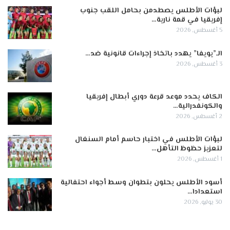
لبؤات الأطلس يصطدمن بحامل اللقب جنوب
إفريقيا في قمة نارية…
5 أغسطس, 2026
الـ”يويفا” يهدد باتخاذ إجراءات قانونية ضد…
3 أغسطس, 2026
الكاف يحدد موعد قرعة دوري أبطال إفريقيا
والكونفدرالية…
2 أغسطس, 2026
لبؤات الأطلس في اختبار حاسم أمام السنغال
لتعزيز حظوظ التأهل…
1 أغسطس, 2026
أسود الأطلس يحلون بتطوان وسط أجواء احتفالية
استعدادا…
30 يوليو, 2026