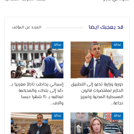
قد يعجبك ايضا
المزيد عن المؤلف
عدالة
عدالة
دورية وزارية تدعو إلى التطبيق
إسباني يخاطب نَادِلاً مغربيا بـ
الحازم لمقتضيات قانون
«عُد إلى بلدك» والمحكمة
المسطرة المدنية وتعزيز
تعاقبه بـ 15 شهرا حبسا
نجاعة…
وآلاف…
عدالة
عدالة