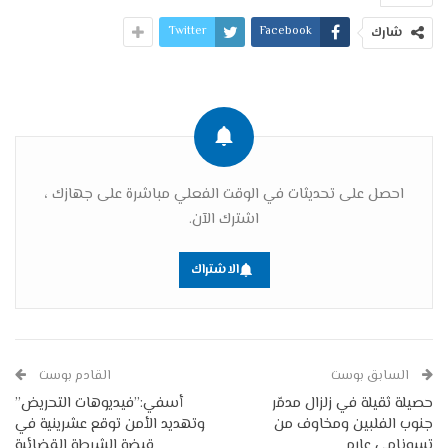
Twitter
Facebook
شارك
احصل على تحديثات في الوقت الفعلي مباشرة على جهازك ،
اشترك الآن.
الاشتراك
السابق بوست
القادم بوست
حصيلة ثقيلة في زلزال مدمّر
أسفي:”فيديوهات التحريض”
جنوب الفلبين ومخاوف من
وتهديد الأمن توقع عشرينية في
تسونامي عارم
قبضة الشرطة القضائية