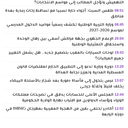
التهميش وتؤجل المطالب إلى مواسم الانتخابات؟
طقس السبت: أجواء حارة نسبيا مع تساقط زخات رعدية بعدة
08:51
مناطق
وزارة التربية الوطنية تكشف رسمياً مواعيد الدخول المدرسي
08:45
لموسم 2026-2027
الإعلام الجهوي بجهة مراكش آسفي بين رهان الوحدة
20:04
واستحقاق التمثيلية الوطنية
لوحات السيارات بالمغرب بتصميم جديد.. هل يشمل التغيير
19:43
جميع المركبات؟
دورية وزارية تدعو إلى التطبيق الحازم لمقتضيات قانون
13:20
المسطرة المدنية وتعزيز نجاعة العدالة
عرس يتحول إلى مأساة دموية بعد شجار بالأسلحة البيضاء
13:07
يخلف قتيلاً وثلاثة جرحى
المجلس الأعلى للحسابات يدقق في تصريحات ممتلكات
12:44
الوزراء ورؤساء الدواوين مع اقتراب نهاية الولاية الحكومية
أكادير تحتفي بقرن من الهجرة المغربية بمهرجان IMINIG في
12:02
دورته الرابعة