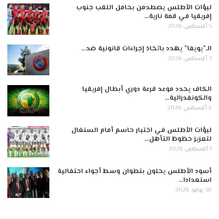
لبؤات الأطلس يصطدمن بحامل اللقب جنوب
إفريقيا في قمة نارية…
5 أغسطس, 2026
الـ”يويفا” يهدد باتخاذ إجراءات قانونية ضد…
3 أغسطس, 2026
الكاف يحدد موعد قرعة دوري أبطال إفريقيا
والكونفدرالية…
2 أغسطس, 2026
لبؤات الأطلس في اختبار حاسم أمام السنغال
لتعزيز حظوظ التأهل…
1 أغسطس, 2026
أسود الأطلس يحلون بتطوان وسط أجواء احتفالية
استعدادا…
30 يوليو, 2026