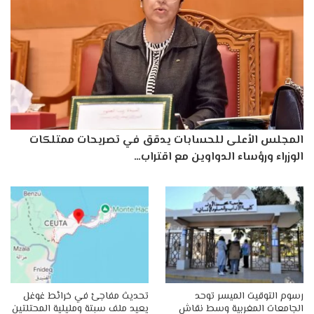
المجلس الأعلى للحسابات يدقق في تصريحات ممتلكات
الوزراء ورؤساء الدواوين مع اقتراب…
رسوم التوقيت الميسر توحد
تحديث مفاجئ في خرائط غوغل
الجامعات المغربية وسط نقاش
يعيد ملف سبتة ومليلية المحتلتين