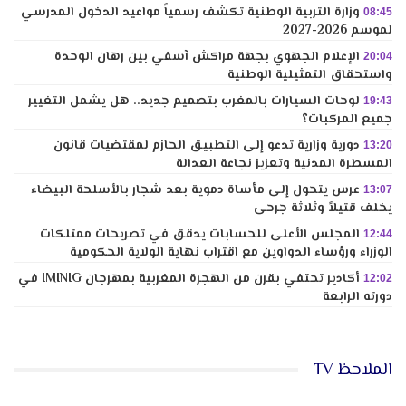
وزارة التربية الوطنية تكشف رسمياً مواعيد الدخول المدرسي
08:45
لموسم 2026-2027
الإعلام الجهوي بجهة مراكش آسفي بين رهان الوحدة
20:04
واستحقاق التمثيلية الوطنية
لوحات السيارات بالمغرب بتصميم جديد.. هل يشمل التغيير
19:43
جميع المركبات؟
دورية وزارية تدعو إلى التطبيق الحازم لمقتضيات قانون
13:20
المسطرة المدنية وتعزيز نجاعة العدالة
عرس يتحول إلى مأساة دموية بعد شجار بالأسلحة البيضاء
13:07
يخلف قتيلاً وثلاثة جرحى
المجلس الأعلى للحسابات يدقق في تصريحات ممتلكات
12:44
الوزراء ورؤساء الدواوين مع اقتراب نهاية الولاية الحكومية
أكادير تحتفي بقرن من الهجرة المغربية بمهرجان IMINIG في
12:02
دورته الرابعة
الملاحظ TV