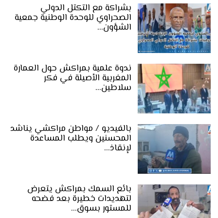
بشراكة مع التكتل الدولي
الصحراوي للوحدة الوطنية جمعية
الشؤون…
ندوة علمية بمراكش حول العمارة
المغربية الأصيلة في فكر
سلاطين…
بالفيديو / مواطن مراكشي يناشد
المحسنين ويطلب المساعدة
لإنقاذ…
بائع السمك بمراكش يتعرض
لتهديدات خطيرة بعد فضحه
للمستور بسوق…