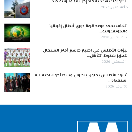
الـ”يويفا” يهدد باتخاذ إجراءات قانونية ضد…
3 أغسطس, 2026
الكاف يحدد موعد قرعة دوري أبطال إفريقيا
والكونفدرالية…
2 أغسطس, 2026
لبؤات الأطلس في اختبار حاسم أمام السنغال
لتعزيز حظوظ التأهل…
1 أغسطس, 2026
أسود الأطلس يحلون بتطوان وسط أجواء احتفالية
استعدادا…
30 يوليو, 2026