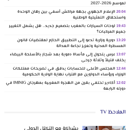
لموسم 2026-2027
الإعلام الجهوي بجهة مراكش آسفي بين رهان الوحدة
20:04
واستحقاق التمثيلية الوطنية
لوحات السيارات بالمغرب بتصميم جديد.. هل يشمل التغيير
19:43
جميع المركبات؟
دورية وزارية تدعو إلى التطبيق الحازم لمقتضيات قانون
13:20
المسطرة المدنية وتعزيز نجاعة العدالة
عرس يتحول إلى مأساة دموية بعد شجار بالأسلحة البيضاء
13:07
يخلف قتيلاً وثلاثة جرحى
المجلس الأعلى للحسابات يدقق في تصريحات ممتلكات
12:44
الوزراء ورؤساء الدواوين مع اقتراب نهاية الولاية الحكومية
أكادير تحتفي بقرن من الهجرة المغربية بمهرجان IMINIG في
12:02
دورته الرابعة
الملاحظ TV
بشراكة مع التكتل الدولي