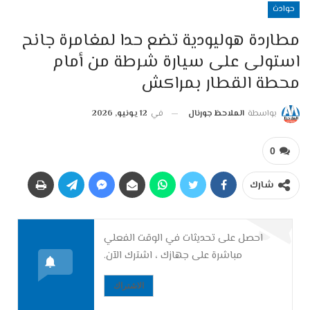
حوادث
مطاردة هوليودية تضع حدا لمغامرة جانح
استولى على سيارة شرطة من أمام
محطة القطار بمراكش
بواسطة
الملاحظ جورنال
في
12 يونيو, 2026
0
شارك
احصل على تحديثات في الوقت الفعلي
مباشرة على جهازك ، اشترك الآن.
الاشتراك