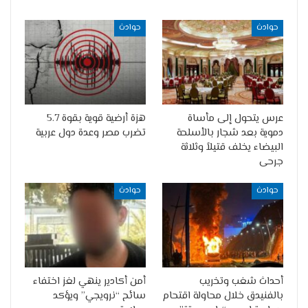
حوادث
حوادث
عرس يتحول إلى مأساة
هزة أرضية قوية بقوة 5.7
دموية بعد شجار بالأسلحة
تضرب مصر وعدة دول عربية
البيضاء يخلف قتيلاً وثلاثة
جرحى
حوادث
حوادث
أحداث شغب وتخريب
أمن أكادير ينهي لغز اختفاء
بالفنيدق خلال محاولة اقتحام
سائح “نرويجي” ويؤكد