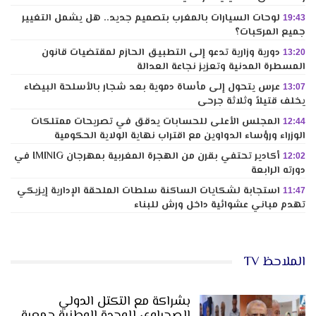
لوحات السيارات بالمغرب بتصميم جديد.. هل يشمل التغيير
19:43
جميع المركبات؟
دورية وزارية تدعو إلى التطبيق الحازم لمقتضيات قانون
13:20
المسطرة المدنية وتعزيز نجاعة العدالة
عرس يتحول إلى مأساة دموية بعد شجار بالأسلحة البيضاء
13:07
يخلف قتيلاً وثلاثة جرحى
المجلس الأعلى للحسابات يدقق في تصريحات ممتلكات
12:44
الوزراء ورؤساء الدواوين مع اقتراب نهاية الولاية الحكومية
أكادير تحتفي بقرن من الهجرة المغربية بمهرجان IMINIG في
12:02
دورته الرابعة
استجابة لشكايات الساكنة سلطات الملحقة الإدارية إيزيكي
11:47
تهدم مباني عشوائية داخل ورش للبناء
الملاحظ TV
بشراكة مع التكتل الدولي