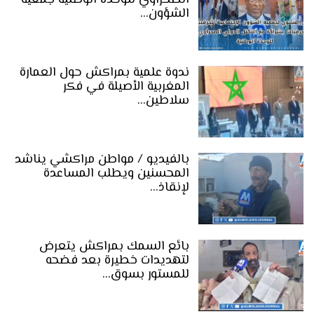
الصحراوي للوحدة الوطنية جمعية
الشؤون…
ندوة علمية بمراكش حول العمارة
المغربية الأصيلة في فكر
سلاطين…
بالفيديو / مواطن مراكشي يناشد
المحسنين ويطلب المساعدة
لإنقاذ…
بائع السمك بمراكش يتعرض
لتهديدات خطيرة بعد فضحه
للمستور بسوق…