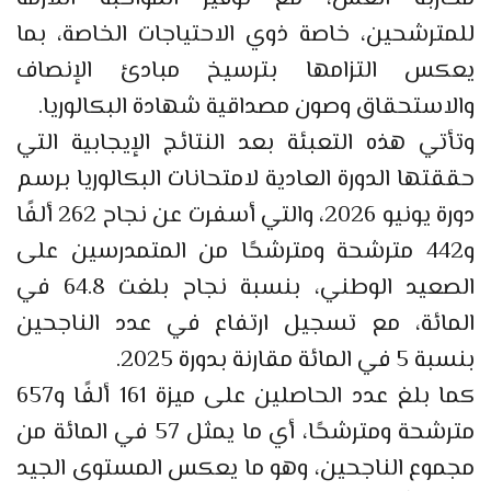
للمترشحين، خاصة ذوي الاحتياجات الخاصة، بما
يعكس التزامها بترسيخ مبادئ الإنصاف
والاستحقاق وصون مصداقية شهادة البكالوريا.
وتأتي هذه التعبئة بعد النتائج الإيجابية التي
حققتها الدورة العادية لامتحانات البكالوريا برسم
دورة يونيو 2026، والتي أسفرت عن نجاح 262 ألفًا
و442 مترشحة ومترشحًا من المتمدرسين على
الصعيد الوطني، بنسبة نجاح بلغت 64.8 في
المائة، مع تسجيل ارتفاع في عدد الناجحين
بنسبة 5 في المائة مقارنة بدورة 2025.
كما بلغ عدد الحاصلين على ميزة 161 ألفًا و657
مترشحة ومترشحًا، أي ما يمثل 57 في المائة من
مجموع الناجحين، وهو ما يعكس المستوى الجيد