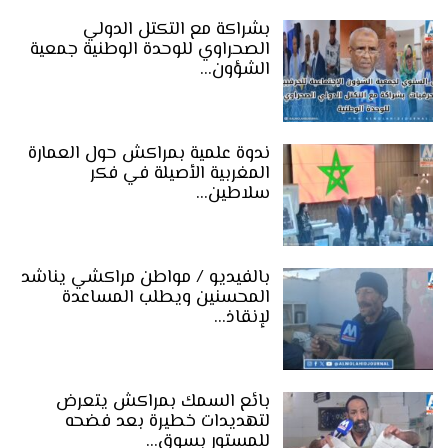
بشراكة مع التكتل الدولي
الصحراوي للوحدة الوطنية جمعية
الشؤون…
ندوة علمية بمراكش حول العمارة
المغربية الأصيلة في فكر
سلاطين…
بالفيديو / مواطن مراكشي يناشد
المحسنين ويطلب المساعدة
لإنقاذ…
بائع السمك بمراكش يتعرض
لتهديدات خطيرة بعد فضحه
للمستور بسوق…