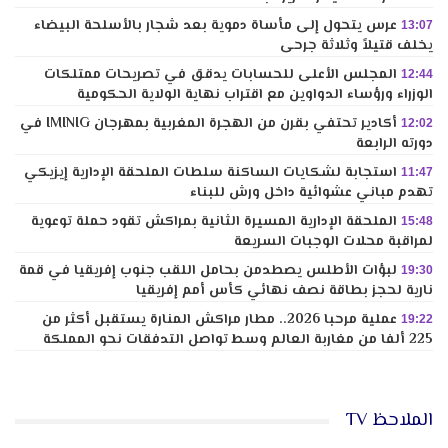
عرس يتحول إلى مأساة دموية بعد شجار بالأسلحة البيضاء
13:07
يخلف قتيلاً وثلاثة جرحى
المجلس الأعلى للحسابات يدقق في تصريحات ممتلكات
12:44
الوزراء ورؤساء الدواوين مع اقتراب نهاية الولاية الحكومية
أكادير تحتفي بقرن من الهجرة المغربية بمهرجان IMINIG في
12:02
دورته الرابعة
استجابة لشكايات الساكنة سلطات الملحقة الإدارية إيزيكي
11:47
تهدم مباني عشوائية داخل ورش للبناء
الملحقة الإدارية المسيرة الثانية بمراكش تقود حملة توعوية
15:48
لمراقبة محلات الوجبات السريعة
لبؤات الأطلس يصطدمن بحامل اللقب جنوب إفريقيا في قمة
19:30
نارية لحجز بطاقة نصف نهائي كأس أمم إفريقيا
عملية مرحبا 2026.. مطار مراكش المنارة يستقبل أكثر من
19:22
225 ألفا من مغاربة العالم وسط تواصل التدفقات نحو المملكة
الملاحظ TV