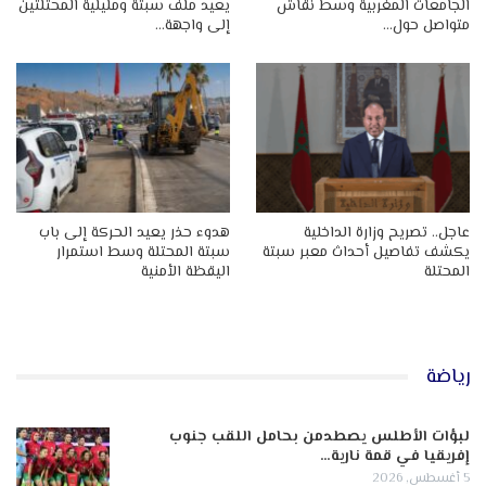
الجامعات المغربية وسط نقاش
يعيد ملف سبتة ومليلية المحتلتين
متواصل حول…
إلى واجهة…
عاجل.. تصريح وزارة الداخلية
هدوء حذر يعيد الحركة إلى باب
يكشف تفاصيل أحداث معبر سبتة
سبتة المحتلة وسط استمرار
المحتلة
اليقظة الأمنية
رياضة
لبؤات الأطلس يصطدمن بحامل اللقب جنوب
إفريقيا في قمة نارية…
5 أغسطس, 2026