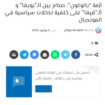
أزمة “بالوغون”: صدام بين الـ”يويفا” و
ألـ”فيفا” على خلفية تدخلات سياسية في
المونديال
بواسطة
الملاحظ جورنال
في
6 يوليو, 2026
0
شارك
احصل على تحديثات في الوقت الفعلي
مباشرة على جهازك ، اشترك الآن.
الاشتراك