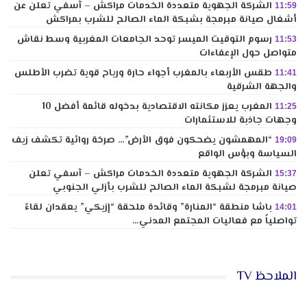
الشركة الجهوية متعددة الخدمات مراكش – آسفي تعلن عن
11:59
أشغال صيانة مبرمجة بشبكة الماء الصالح للشرب بمراكش
رسوم التوقيت الميسر توحد الجامعات المغربية وسط نقاش
11:53
متواصل حول الإعفاءات
طقس الأربعاء بالمغرب أجواء حارة ورياح قوية تضرب الأطلس
11:41
والجهة الشرقية
المغرب يعزز مكانته الاقتصادية بدخوله قائمة أفضل 10
11:25
وجهات جاذبة للاستثمارات
“المهمشون يضحكون فوق الأرض”… صرخة روائية تكشف زيف
19:09
السياسة وبؤس الواقع
الشركة الجهوية متعددة الخدمات مراكش – آسفي تعلن
15:37
صيانة مبرمجة لشبكة الماء الصالح للشرب بأزلي الجنوبي
باشا منطقة “المنارة” وقائدة ملحقة “إزيكي” يعقدان لقاءً
14:01
تواصلياً مع فعاليات المجتمع المدني…
الملاحظ TV