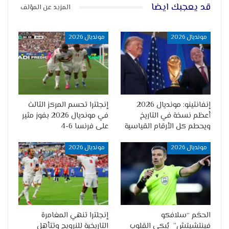
قد يعجبك ايضا
المزيد عن المؤلف
مونديال 2026
مونديال 2026
إنفانتينو: مونديال 2026
إنجلترا تحسم المركز الثالث
أعظم نسخة في التاريخ
في مونديال 2026 بفوز مثير
ويحطم كل الأرقام القياسية
على فرنسا 6-4
مونديال 2026
مونديال 2026
الحكَم “سلافكو
إنجلترا تنهي المغامرة
فينتشيتش” يُبكي القلوب
التاريخية للنرويج وتتأهل