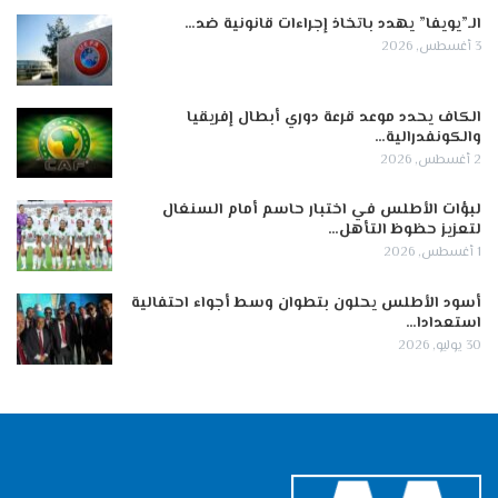
الـ”يويفا” يهدد باتخاذ إجراءات قانونية ضد…
3 أغسطس, 2026
الكاف يحدد موعد قرعة دوري أبطال إفريقيا
والكونفدرالية…
2 أغسطس, 2026
لبؤات الأطلس في اختبار حاسم أمام السنغال
لتعزيز حظوظ التأهل…
1 أغسطس, 2026
أسود الأطلس يحلون بتطوان وسط أجواء احتفالية
استعدادا…
30 يوليو, 2026