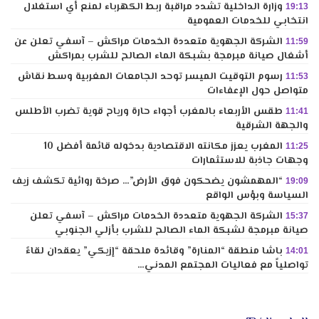
وزارة الداخلية تشدد مراقبة ربط الكهرباء لمنع أي استغلال
19:13
انتخابي للخدمات العمومية
الشركة الجهوية متعددة الخدمات مراكش – آسفي تعلن عن
11:59
أشغال صيانة مبرمجة بشبكة الماء الصالح للشرب بمراكش
رسوم التوقيت الميسر توحد الجامعات المغربية وسط نقاش
11:53
متواصل حول الإعفاءات
طقس الأربعاء بالمغرب أجواء حارة ورياح قوية تضرب الأطلس
11:41
والجهة الشرقية
المغرب يعزز مكانته الاقتصادية بدخوله قائمة أفضل 10
11:25
وجهات جاذبة للاستثمارات
“المهمشون يضحكون فوق الأرض”… صرخة روائية تكشف زيف
19:09
السياسة وبؤس الواقع
الشركة الجهوية متعددة الخدمات مراكش – آسفي تعلن
15:37
صيانة مبرمجة لشبكة الماء الصالح للشرب بأزلي الجنوبي
باشا منطقة “المنارة” وقائدة ملحقة “إزيكي” يعقدان لقاءً
14:01
تواصلياً مع فعاليات المجتمع المدني…