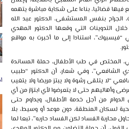
أمس، الإثنين 23 من يوليو 2018، بانضمام الرأي العام الشعبي بالمدينة، وإعلان
ع فيها قضائيا، بناءا على شكاية مباشرة يتهمه
 الجراح بنفس المستشفى، الدكتور عبد الله
لال التدوينات التي وقعها الدكتور المهدي
“فيسبوك”، استنادا إلى ما أخبرت به مواقع
ور.
عي، المختص في طب الأطفال، حملة المساندة
ي الشافعي”، وفي شعار، أن الدكتور “طبيب
افعي “لا يتلقى رشوة ولا يبتز مريضا ولا يتغيب
أخ
مرضى وأهاليهم حتى لا يتعرضوا لأي ابتزاز من أي
ى الدوام من أجل خدمة الأطفال، ويداوم حتى
لصحية لسكان المنطقة، دون موعد أو وسيط، بلا
اول محاربة الفساد لكن الفساد حاربه”، تبعا لما
القول، أن حملة التضامن مع الدكتور المهدي