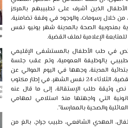
الأطفال الذين أشرف على تطبيبهم بالمركز
 من خلال رسومات، والوجود في وقفة تضامنية،
دية بمندوبية الصحة بالمدينة شهر يونيو نفس
ا
مم
لمتابعة الإعلامية لملف القضية.
مختص في طب الأطفال بالمستشفى الإقليمي
لتطبيبي يالوظيفة العمومية، وتم عقب جلسة
ابتدائية المدينة، وجهها في اليوم الموالي عن
الجلسة القضائية الثالثة في إجراء ملف القضية، الثلاثاء 24 نفس الشهر، في إطار مكتوب
رس
 نص وثيقة طلب الإستقالة، إلى ما قال عنه
ال
قانونية التي واجهتها منذ استلامي لمهامي
نق
عائلية والصحية بالممارسة”.
فال، المهدي الشافعي، طبيب جراح، بالغ من