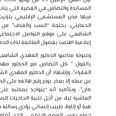
أول 
المساندة والتضامن في القضية التي يتاب
فيها مدير المستشفى الإقليمي بتزنيت،
الحمايتي، بجنحة “السب والقدف” من خ
الشافعي على موقع التواصل الاجتماعي 
إعلامية اهتمت بفصول المتابعة لذات الدكت
وعنونة مناصرو الدكتور المهدي الشاف
بالقول ” كل التضامن مع الدكتور مهد
الفقراء”، وإشهاد أن الدكتور المهدي الش
عن عمله إلا بعذر، يوزع رقم هاتفه على ال
كان”، وبتأكيد أنه “يتواجد بمكتبه عل
العاشرة ليلا من أجل تلبية الحاجيات ا
هبة أو إتاوة، طبيب إنساني يؤدي رسالته ح
حمله نفس المصدر الإعلامي، الذي أضاف 