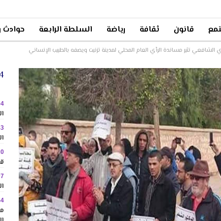
مع
قانون
ثقافة
رياضة
السلطة الرابعة
حوادث و
لشافعي تثير مساندة الرأي العام المحلي لمدينة تزنيت ويصفه بالطبيب الإنساني
24 
04
ال
43
ال
20
قا
07
ال
44
مم
ال