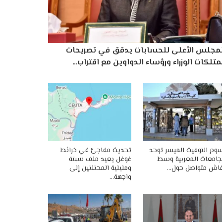
لمجلس الأعلى للحسابات يدقق في تصريحات
تلكات الوزراء ورؤساء الدواوين مع اقتراب…
وم التوقيت الميسر توحد
تحديث مفاجئ في خرائط
جامعات المغربية وسط
غوغل يعيد ملف سبتة
اش متواصل حول…
ومليلية المحتلتين إلى
واجهة…