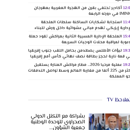
أكادير تحتفي بقرن من الهجرة المغربية بمهرجان
12:
I في دورته الرابعة
استجابة لشكايات الساكنة سلطات الملحقة
11:
إدارية إيزيكي تهدم مباني عشوائية داخل ورش للبناء
الملحقة الإدارية المسيرة الثانية بمراكش تقود حملة
15:
عوية لمراقبة محلات الوجبات السريعة
لبؤات الأطلس يصطدمن بحامل اللقب جنوب إفريقيا
19:
 قمة نارية لحجز بطاقة نصف نهائي كأس أمم إفريقيا
عملية مرحبا 2026.. مطار مراكش المنارة يستقبل
19:
أكثر من 225 ألفا من مغاربة العالم وسط تواصل التدفقات
و المملكة
ملاحظ TV
بشراكة مع التكتل الدولي
الصحراوي للوحدة الوطنية
جمعية الشؤون…