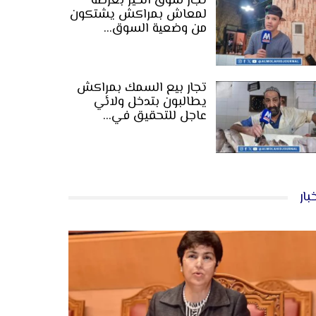
تجار سوق الخير بعرصة
لمعاش بمراكش يشتكون
من وضعية السوق…
تجار بيع السمك بمراكش
يطالبون بتدخل ولائي
عاجل للتحقيق في…
بار