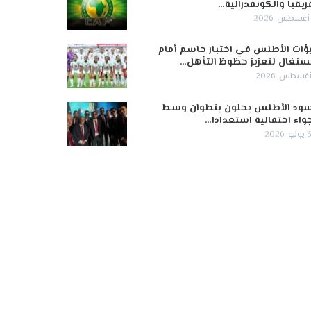
ريقيا والكونفدرالية…
ؤات الأطلس في اختبار حاسم أمام
سنغال لتعزيز حظوظ التأهل…
ود الأطلس يحلون بتطوان وسط
واء احتفالية استعدادا…
 2026