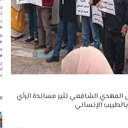
02
MINIG
47
ال
48
تو
30
في
22
نح
 المهدي الشافعي تثير مساندة الرأي
ال
بالطبيب الإنساني