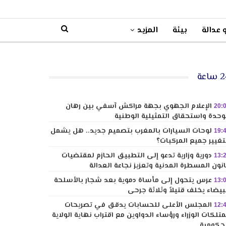
 عدالة
بيئة
المزيد
ساعة
الإعلام الجهوي بجهة مراكش آسفي بين رهان
20:
وحدة واستحقاق التمثيلية الوطنية
لوحات السيارات بالمغرب بتصميم جديد.. هل يشمل
19:
تغيير جميع المركبات؟
دورية وزارية تدعو إلى التطبيق الحازم لمقتضيات
13:
نون المسطرة المدنية وتعزيز نجاعة العدالة
عرس يتحول إلى مأساة دموية بعد شجار بالأسلحة
13:
بيضاء يخلف قتيلاً وثلاثة جرحى
المجلس الأعلى للحسابات يدقق في تصريحات
12:
تلكات الوزراء ورؤساء الدواوين مع اقتراب نهاية الولاية
حكومية