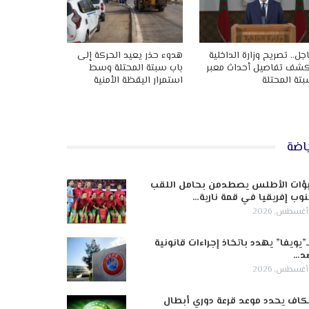
جل.. تصريح وزارة الداخلية
هدوء حذر يعيد الحركة إلى
شف تفاصيل أحداث معبر
باب سبتة المحتلة وسط
تة المحتلة
استمرار اليقظة الأمنية
اضة
ؤات الأطلس يصطدمن بحامل اللقب
وب إفريقيا في قمة نارية…
ـ”يويفا” يهدد باتخاذ إجراءات قانونية
د…
كاف يحدد موعد قرعة دوري أبطال