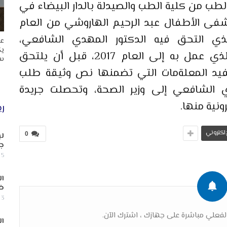
في الطب من كلية الطب والصيدلة بالدار البيضاء في
يا بمستشفى الأطفال عبد الرحيم الهاروشي من العام
2، وهو العام الذي التحق فيه الدكتور المهدي الشافعي،
عا
يك
بالمستشفى الجهوي بمدينة كلميم الذي عمل به إلى العام 2017، قبل أن يلتحق
سب
فيد المعلةمات التي تضمنها نص وثيقة طلب
ي الشافعي إلى وزير الصحة، وتحصلت جريدة
ونية منها.
ري
لإلكتروني
0
لب
جن
5 أغسطس, 2026
ال
ض
3 أغسطس, 2026
فعلي مباشرة على جهازك ، اشترك الآن.
ال