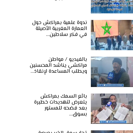
ندوة علمية بمراكش حول
العمارة المغربية الأصيلة
في فكر سلاطين…
بالفيديو / مواطن
مراكشي يناشد المحسنين
ويطلب المساعدة لإنقاذ…
بائع السمك بمراكش
يتعرض لتهديدات خطيرة
بعد فضحه للمستور
بسوق…