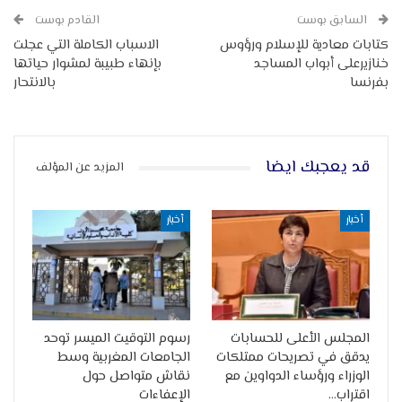
السابق بوست
القادم بوست
كتابات معادية للإسلام ورؤوس
الاسباب الكاملة التي عجلت
خنازيرعلى أبواب المساجد
بإنهاء طبيبة لمشوار حياتها
بفرنسا
بالانتحار
قد يعجبك ايضا
المزيد عن المؤلف
أخبار
أخبار
المجلس الأعلى للحسابات
رسوم التوقيت الميسر توحد
يدقق في تصريحات ممتلكات
الجامعات المغربية وسط
الوزراء ورؤساء الدواوين مع
نقاش متواصل حول
اقتراب…
الإعفاءات