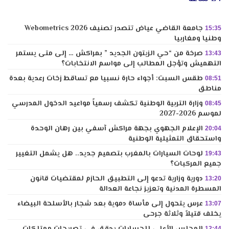
جامعة القاضي عياض تتصدر تصنيف Webometrics 2026
15:35
وطنيا ومغاربيا
صرخة من “حي الزيتون الجديد ” بمراكش … إلى متى يستمر
13:43
التهميش وتؤجل المطالب إلى مواسم الانتخابات؟
طقس السبت: أجواء حارة نسبيا مع تساقط زخات رعدية بعدة
08:51
مناطق
وزارة التربية الوطنية تكشف رسمياً مواعيد الدخول المدرسي
08:45
لموسم 2026-2027
الإعلام الجهوي بجهة مراكش آسفي بين رهان الوحدة
20:04
واستحقاق التمثيلية الوطنية
لوحات السيارات بالمغرب بتصميم جديد.. هل يشمل التغيير
19:43
جميع المركبات؟
دورية وزارية تدعو إلى التطبيق الحازم لمقتضيات قانون
13:20
المسطرة المدنية وتعزيز نجاعة العدالة
عرس يتحول إلى مأساة دموية بعد شجار بالأسلحة البيضاء
13:07
يخلف قتيلاً وثلاثة جرحى
المجلس الأعلى للحسابات يدقق في تصريحات ممتلكات
12:44