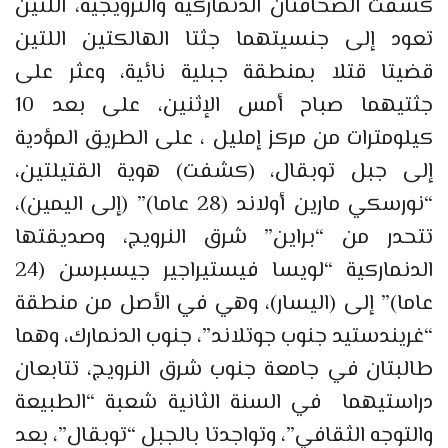
كشفت الصحافتان الدنماركية والنرويجية، اللتين
تعود إلى جنسيتهما جثتا الهالكتين اللتين
قضيتا قتلا بمنطقة جبلية نائية، وعثر على
جثتيهما صباح أمس الإثنين، على بعد 10
كيلومترات من مركز إمليل ، على الطريق المؤدية
إلى جبل توبقال، (كشفت) هوية القتيلتين،
“نورسكي مارين أولاند (28 عاما)” (إلى اليمين)،
تتحدر من “براين” شرق النرويج، وصديقتها
الدنماركية “لويسا فيستيراجير جيسبرسن (24
عاما)” إلى (اليسار)، وهي في الأصل من منطقة
“غريندستيد جنوب جوتلاند”، جنوب الدنمارك، وهما
طالبتان في جامعة جنوب شرق النرويج، تتابعان
دراستيهما في السنة الثانية شعبة “الطبيعة
والتوجه الثقافي”، وتواجدتا بالجبل “توبقال”، بعد