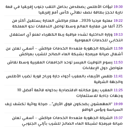
لبؤات الأطلس يصطدمن بحامل اللقب جنوب إفريقيا في قمة
19:30
نارية لحجز بطاقة نصف نهائي كأس أمم إفريقيا
عملية مرحبا 2026.. مطار مراكش المنارة يستقبل أكثر من
19:22
225 ألفا من مغاربة العالم وسط تواصل التدفقات نحو المملكة
وزارة الداخلية تشدد مراقبة ربط الكهرباء لمنع أي استغلال
19:13
انتخابي للخدمات العمومية
الشركة الجهوية متعددة الخدمات مراكش – آسفي تعلن عن
11:59
أشغال صيانة مبرمجة بشبكة الماء الصالح للشرب بمراكش
رسوم التوقيت الميسر توحد الجامعات المغربية وسط نقاش
11:53
متواصل حول الإعفاءات
طقس الأربعاء بالمغرب أجواء حارة ورياح قوية تضرب الأطلس
11:41
والجهة الشرقية
المغرب يعزز مكانته الاقتصادية بدخوله قائمة أفضل 10
11:25
وجهات جاذبة للاستثمارات
“المهمشون يضحكون فوق الأرض”… صرخة روائية تكشف زيف
19:09
السياسة وبؤس الواقع
الشركة الجهوية متعددة الخدمات مراكش – آسفي تعلن
15:37
صيانة مبرمجة لشبكة الماء الصالح للشرب بأزلي الجنوبي