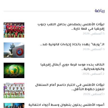
رياضة
لبؤات الأطلس يصطدمن بحامل اللقب جنوب
إفريقيا في قمة نارية…
5 أغسطس, 2026
الـ”يويفا” يهدد باتخاذ إجراءات قانونية ضد…
3 أغسطس, 2026
الكاف يحدد موعد قرعة دوري أبطال إفريقيا
والكونفدرالية…
2 أغسطس, 2026
لبؤات الأطلس في اختبار حاسم أمام السنغال
لتعزيز حظوظ التأهل…
1 أغسطس, 2026
أسود الأطلس يحلون بتطوان وسط أجواء احتفالية