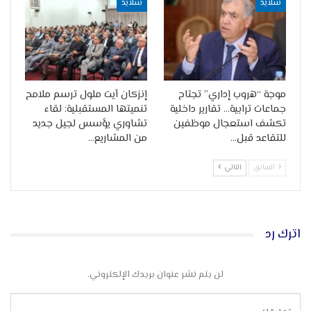
سلايد
سلايد
موجة “هروب إداري” تجتاح
إنزكان آيت ملول ترسم ملامح
جماعات ترابية… تقارير داخلية
تنميتها المستقبلية: لقاء
تكشف استعجال موظفين
تشاوري يؤسس لجيل جديد
للتقاعد قبل…
من المشاريع…
السابق
التالي
اترك رد
لن يتم نشر عنوان بريدك الإلكتروني.