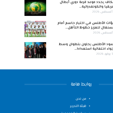
كاف يحدد موعد قرعة دوري أبطال
ريقيا والكونفدرالية…
ؤات الأطلس في اختبار حاسم أمام
سنغال لتعزيز حظوظ التأهل…
ود الأطلس يحلون بتطوان وسط
واء احتفالية استعدادا…
 2026
روابط هامة
من نحن
هيئة التحرير