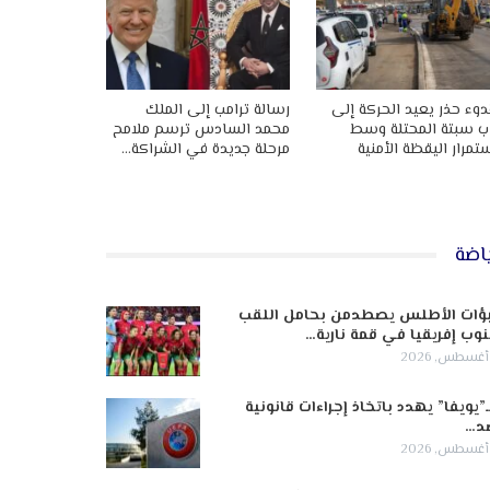
وء حذر يعيد الحركة إلى
رسالة ترامب إلى الملك
ب سبتة المحتلة وسط
محمد السادس ترسم ملامح
تمرار اليقظة الأمنية
مرحلة جديدة في الشراكة…
اضة
ؤات الأطلس يصطدمن بحامل اللقب
وب إفريقيا في قمة نارية…
ـ”يويفا” يهدد باتخاذ إجراءات قانونية
د…