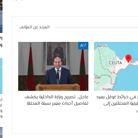
المزيد عن المؤلف
رس
و
أخبار
في خرائط غوغل يعيد
عاجل.. تصريح وزارة الداخلية يكشف
تح
لية المحتلتين إلى
تفاصيل أحداث معبر سبتة المحتلة
غو
وم
وا