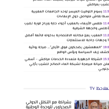
شرب بمراكش
رسوم التوقيت الميسر توحد الجامعات المغربية
11:
ط نقاش متواصل حول الإعفاءات
طقس الأربعاء بالمغرب أجواء حارة ورياح قوية تضرب
11:
أطلس والجهة الشرقية
المغرب يعزز مكانته الاقتصادية بدخوله قائمة أفضل
11:
لاستثمارات
“المهمشون يضحكون فوق الأرض”… صرخة روائية
19:
شف زيف السياسة وبؤس الواقع
الشركة الجهوية متعددة الخدمات مراكش – آسفي
15:
لن صيانة مبرمجة لشبكة الماء الصالح للشرب بأزلي
جنوبي
ملاحظ TV
بشراكة مع التكتل الدولي
الصحراوي للوحدة الوطنية