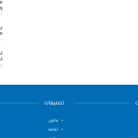
ال
إف
2 أغسطس, 2026
لب
ال
1 أغسطس, 2026
أس
أج
30 يوليو,
تصنيفات
قانون
ثقافة