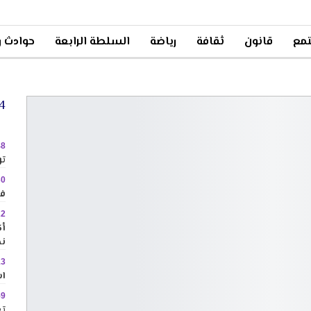
مع
قانون
ثقافة
رياضة
السلطة الرابعة
حوادث و
24 
48
تو
30
في
22
نح
13
اس
59
تع