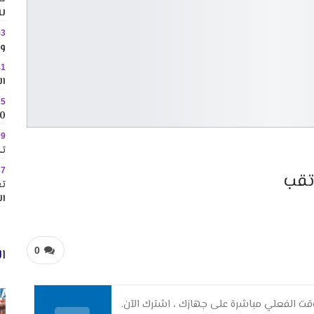
لل
53
وس
41
ال
25
10 وجهات جاذبة ل
09
تك
37
تقب
تع
ال
0
ال
ت الفعلي مباشرة على جهازك ، اشترك الآن.