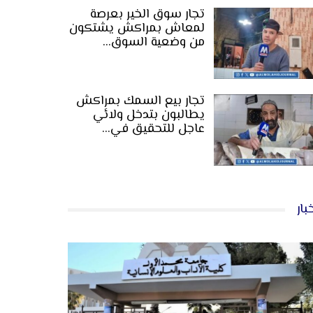
تجار سوق الخير بعرصة
لمعاش بمراكش يشتكون
من وضعية السوق…
تجار بيع السمك بمراكش
يطالبون بتدخل ولائي
عاجل للتحقيق في…
بار