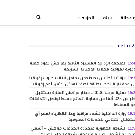
 عدالة
بيئة
المزيد
ساعة
الملحقة الإدارية المسيرة الثانية بمراكش تقود حملة
15:
عوية لمراقبة محلات الوجبات السريعة
لبؤات الأطلس يصطدمن بحامل اللقب جنوب إفريقيا
19:
 قمة نارية لحجز بطاقة نصف نهائي كأس أمم إفريقيا
عملية مرحبا 2026.. مطار مراكش المنارة يستقبل
19:
أكثر من 225 ألفا من مغاربة العالم وسط تواصل التدفقات
و المملكة
وزارة الداخلية تشدد مراقبة ربط الكهرباء لمنع أي
19:
تغلال انتخابي للخدمات العمومية
الشركة الجهوية متعددة الخدمات مراكش – آسفي
11:
لن عن أشغال صيانة مبرمجة بشبكة الماء الصالح