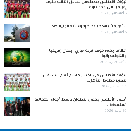
لبؤات الأطلس يصطدمن بحامل اللقب جنوب
إفريقيا في قمة نارية…
5 أغسطس, 2026
الـ”يويفا” يهدد باتخاذ إجراءات قانونية ضد…
3 أغسطس, 2026
الكاف يحدد موعد قرعة دوري أبطال إفريقيا
والكونفدرالية…
2 أغسطس, 2026
لبؤات الأطلس في اختبار حاسم أمام السنغال
لتعزيز حظوظ التأهل…
1 أغسطس, 2026
أسود الأطلس يحلون بتطوان وسط أجواء احتفالية
استعدادا…
30 يوليو, 2026