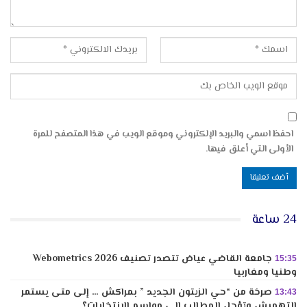
احفظ اسمي والبريد الإلكتروني وموقع الويب في هذا المتصفح للمرة
الأولى التي أعلق فيها.
24 ساعة
جامعة القاضي عياض تتصدر تصنيف Webometrics 2026
15:35
وطنيا ومغاربيا
صرخة من “حي الزيتون الجديد ” بمراكش … إلى متى يستمر
13:43
التهميش وتؤجل المطالب إلى مواسم الانتخابات؟