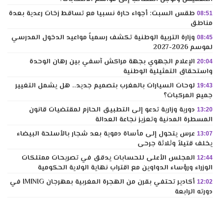
طقس السبت: أجواء حارة نسبيا مع تساقط زخات رعدية بعدة
08:51
مناطق
وزارة التربية الوطنية تكشف رسمياً مواعيد الدخول المدرسي
08:45
لموسم 2026-2027
الإعلام الجهوي بجهة مراكش آسفي بين رهان الوحدة
20:04
واستحقاق التمثيلية الوطنية
لوحات السيارات بالمغرب بتصميم جديد.. هل يشمل التغيير
19:43
جميع المركبات؟
دورية وزارية تدعو إلى التطبيق الحازم لمقتضيات قانون
13:20
المسطرة المدنية وتعزيز نجاعة العدالة
عرس يتحول إلى مأساة دموية بعد شجار بالأسلحة البيضاء
13:07
يخلف قتيلاً وثلاثة جرحى
المجلس الأعلى للحسابات يدقق في تصريحات ممتلكات
12:44
الوزراء ورؤساء الدواوين مع اقتراب نهاية الولاية الحكومية
أكادير تحتفي بقرن من الهجرة المغربية بمهرجان IMINIG في
12:02
دورته الرابعة