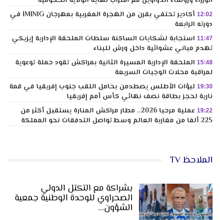
الوزراء ورؤساء الدواوين مع اقتراب نهاية الولاية الحكومية
أكادير تحتفي بقرن من الهجرة المغربية بمهرجان IMINIG في
12:02
دورته الرابعة
استجابة لشكايات الساكنة سلطات الملحقة الإدارية إيزيكي
11:47
تهدم مباني عشوائية داخل ورش للبناء
الملحقة الإدارية المسيرة الثانية بمراكش تقود حملة توعوية
15:48
لمراقبة محلات الوجبات السريعة
لبؤات الأطلس يصطدمن بحامل اللقب جنوب إفريقيا في قمة
19:30
نارية لحجز بطاقة نصف نهائي كأس أمم إفريقيا
عملية مرحبا 2026.. مطار مراكش المنارة يستقبل أكثر من
19:22
225 ألفا من مغاربة العالم وسط تواصل التدفقات نحو المملكة
الملاحظ TV
بشراكة مع التكتل الدولي
الصحراوي للوحدة الوطنية جمعية
الشؤون…