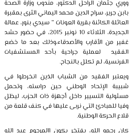
ووري جثمان الراحل الدكتور، مندوب وزارة الصحة
بابن جرير، سراج الدين محمد اليماني الثرى بمقبرة
العائلة الكائنة بقرية العونات ” سيدي بنور، عمالة
الجديدة، الثلاثاء 10 نونبر 2015، في حضور حشد
غفير من الأقارب والأصدقاء،وذلك بعد ما خضع
الفقيد لعملية جراحية بأحد المستشفيات
الفرنسية، لم تكلل بالنجاح.
ويعتبر الفقيد من الشباب الذين انخرطوا في
شبيبة الإتحاد الوطني حين دراسته، وتحمل
مسئولية التسيير داخل أجهزة ذات الحزب، ليظل
وفيا للمبادئ التي نربى عليها في كنف قلعة من
قلاع الحركة الوطنية.
كان رحمه الله، يفتخر بكون االمرحوم عبد الله