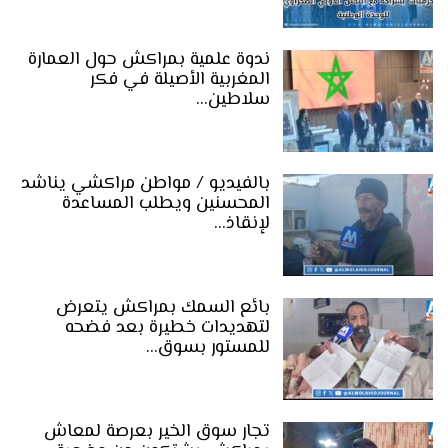
ندوة علمية بمراكش حول العمارة
المغربية الأصيلة في فكر
سلاطين…
بالفيديو / مواطن مراكشي يناشد
المحسنين ويطلب المساعدة
لإنقاذ…
بائع السمك بمراكش يتعرض
لتهديدات خطيرة بعد فضحه
للمستور بسوق…
تجار سوق الخير بعرصة لمعاش