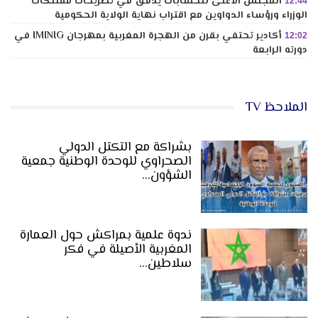
المجلس الأعلى للحسابات يدقق في تصريحات ممتلكات
12:44
الوزراء ورؤساء الدواوين مع اقتراب نهاية الولاية الحكومية
أكادير تحتفي بقرن من الهجرة المغربية بمهرجان IMINIG في
12:02
دورته الرابعة
الملاحظ TV
بشراكة مع التكتل الدولي
الصحراوي للوحدة الوطنية جمعية
الشؤون…
ندوة علمية بمراكش حول العمارة
المغربية الأصيلة في فكر
سلاطين…