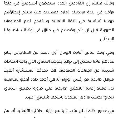
وقالت فيتشر إن القادمين الجدد سيمضون أسبوعين في ملجأ
مؤقت في بلدة فريدلاند لفترة تمهيدية حيث سيتم إعطاؤهم
دروسا أساسية في اللغة الألمانية وستقدم لهم المعلومات
الضرورية قبل أن يتم وضعهم في منازل في ولاية ساكسونيا
السفلى.
وفي وقت سابق أعادت اليونان أول دفعة من المهاجرين يبلغ
عددهم مائتا شخص إلى تركيا بموجب الاتفاق الذي واجه انتقادات
شديدة من الجماعات الحقوقية. كما تحدثت المستشارة أنغيلا
ميركل هاتفيا مع رئيس الوزراء التركي أحمد داود أوغلو لمناقشة
بدء عملية إعادة اللاجئين “واتفقا على ضرورة تطبيق الاتفاق
بنجاح” بحسب ما ذكر المتحدث باسمها شتيفن زايبرت
.
في غضون ذلك أعلن متحدث باسم وزارة الداخلية الألمانية أنه من