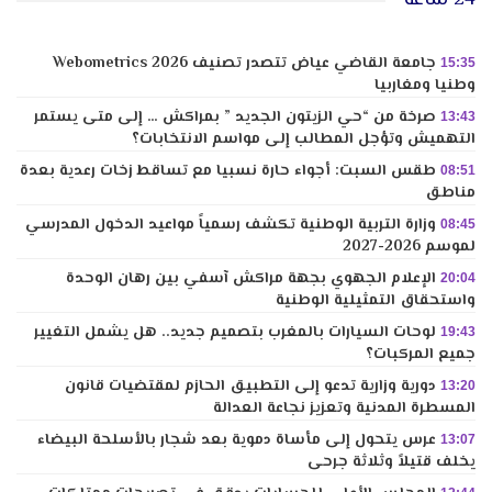
جامعة القاضي عياض تتصدر تصنيف Webometrics 2026
15:35
وطنيا ومغاربيا
صرخة من “حي الزيتون الجديد ” بمراكش … إلى متى يستمر
13:43
التهميش وتؤجل المطالب إلى مواسم الانتخابات؟
طقس السبت: أجواء حارة نسبيا مع تساقط زخات رعدية بعدة
08:51
مناطق
وزارة التربية الوطنية تكشف رسمياً مواعيد الدخول المدرسي
08:45
لموسم 2026-2027
الإعلام الجهوي بجهة مراكش آسفي بين رهان الوحدة
20:04
واستحقاق التمثيلية الوطنية
لوحات السيارات بالمغرب بتصميم جديد.. هل يشمل التغيير
19:43
جميع المركبات؟
دورية وزارية تدعو إلى التطبيق الحازم لمقتضيات قانون
13:20
المسطرة المدنية وتعزيز نجاعة العدالة
عرس يتحول إلى مأساة دموية بعد شجار بالأسلحة البيضاء
13:07
يخلف قتيلاً وثلاثة جرحى