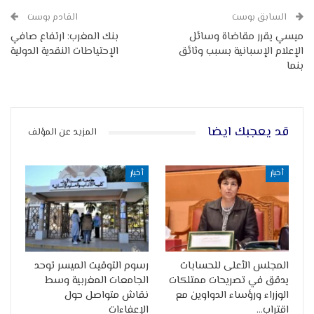
السابق بوست
القادم بوست
ميسي يقرر مقاضاة وسائل
بنك المغرب: ارتفاع صافي
الإعلام الإسبانية بسبب وثائق
الإحتياطات النقدية الدولية
بنما
قد يعجبك ايضا
المزيد عن المؤلف
أخبار
أخبار
المجلس الأعلى للحسابات
رسوم التوقيت الميسر توحد
يدقق في تصريحات ممتلكات
الجامعات المغربية وسط
الوزراء ورؤساء الدواوين مع
نقاش متواصل حول
اقتراب…
الإعفاءات