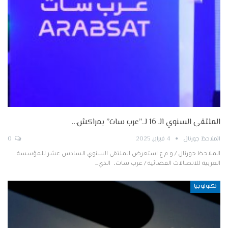
الملتقى السنوي الـ 16 لــ”عرب سات” بمراكش…
الملاحظ جورنال
4 فبراير, 2025
0
الملاحظ جورنال / و م ع استعرض الملتقى السنوي السادس عشر للمؤسسة
العربية للاتصالات الفضائية / عرب سات، الذي…
تكنولوجيا