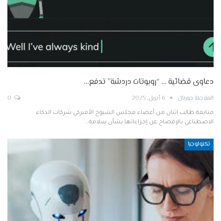
دعاوى قضائية … “روبوتات دردشة” تدفع…
الملاحظ جورنال
6 أبريل, 2025
0
متابعة طالب اثنان من أعضاء مجلس الشيوخ الأميركي شركات الذكاء
الاصطناعي بالإفصاح عن إجراءاتها بشأن سلامة…
تكنولوجيا