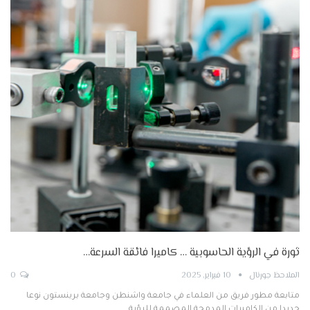
ثورة في الرؤية الحاسوبية … كاميرا فائقة السرعة…
الملاحظ جورنال
10 فبراير, 2025
0
متابعة مطور فريق من العلماء في جامعة واشنطن وجامعة برينستون نوعا
جديدا من الكاميرات المدمجة المصممة للرؤية…