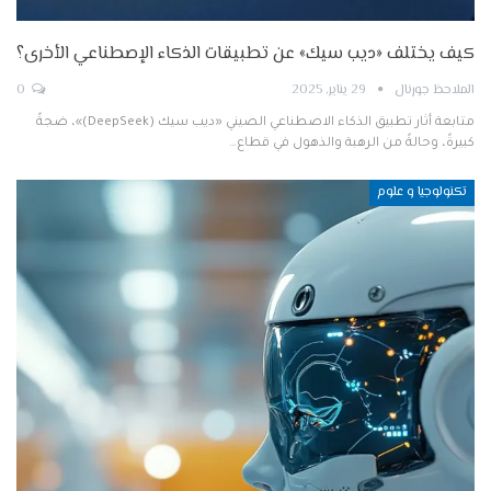
كيف يختلف «ديب سيك» عن تطبيقات الذكاء الإصطناعي الأخرى؟
الملاحظ جورنال
29 يناير, 2025
0
متابعة أثار تطبيق الذكاء الاصطناعي الصيني «ديب سيك (DeepSeek)»، ضجةً
كبيرةً، وحالةً من الرهبة والذهول في قطاع…
تكنولوجيا و علوم