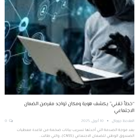
“خطأ تقني” يكشف هوية ومكان تواجد مقرصن الضمان
الاجتماعي
الملاحظ جورنال
10 أبريل, 2025
0
بعد موجة الصدمة التي أحدثها تسريب بيانات ضخمة من قاعدة معطيات
الصندوق الوطني للضمان الاجتماعي (CNSS)، والتي طالت…