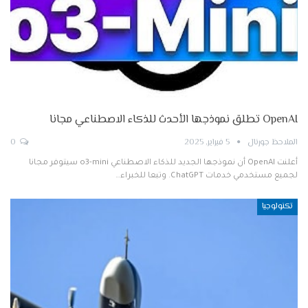
OpenAI تطلق نموذجها الأحدث للذكاء الاصطناعي مجانا
الملاحظ جورنال
5 فبراير, 2025
0
أعلنت OpenAI أن نموذجها الجديد للذكاء الاصطناعي o3-mini سيتوفر مجانا
لجميع مستخدمي خدمات ChatGPT. وتبعا للخبراء…
تكنولوجيا