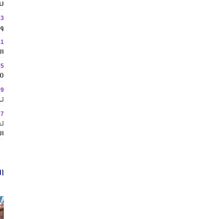
لل
53
وس
41
ال
25
10 وجهات جاذبة ل
09
تك
37
تع
ال
ال