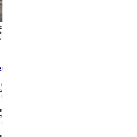
هد
با
اس
ري
لب
جن
5 أغسطس, 2026
ال
ض
3 أغسطس, 2026
ال