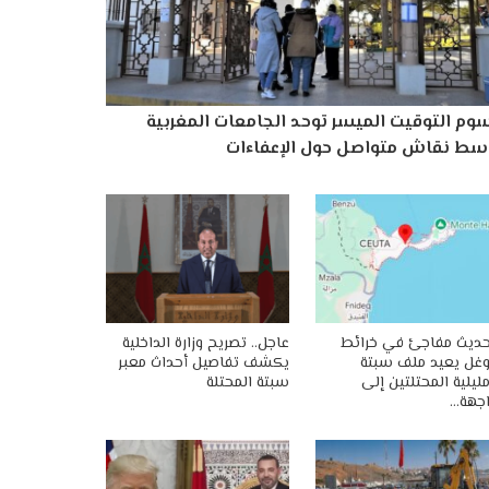
وم التوقيت الميسر توحد الجامعات المغربية
سط نقاش متواصل حول الإعفاءات
ديث مفاجئ في خرائط
عاجل.. تصريح وزارة الداخلية
غل يعيد ملف سبتة
يكشف تفاصيل أحداث معبر
ليلية المحتلتين إلى
سبتة المحتلة
جهة…