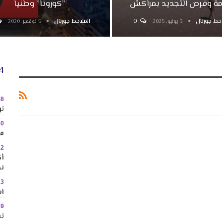
مة وفرص التجديد بمراكش
”كورونا” وطنيا
احظ جورنال
0
الملاحظ جورنال
3 يوليو, 2025
5 نوفمبر, 2020
24 
48
تو
30
في
22
نح
13
اس
59
تع