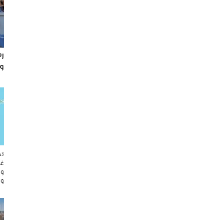
رس
و
تح
غو
وم
وا