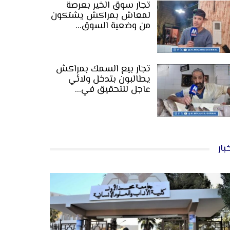
تجار سوق الخير بعرصة
لمعاش بمراكش يشتكون
من وضعية السوق…
تجار بيع السمك بمراكش
يطالبون بتدخل ولائي
عاجل للتحقيق في…
بار