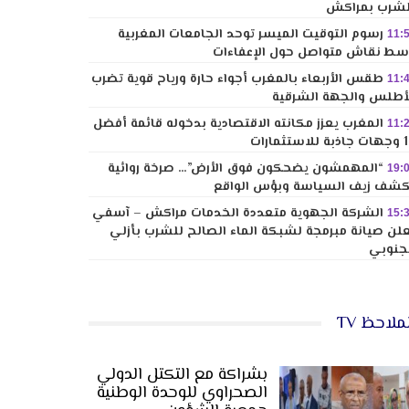
شرب بمراكش
رسوم التوقيت الميسر توحد الجامعات المغربية
11:
ط نقاش متواصل حول الإعفاءات
طقس الأربعاء بالمغرب أجواء حارة ورياح قوية تضرب
11:
أطلس والجهة الشرقية
المغرب يعزز مكانته الاقتصادية بدخوله قائمة أفضل
11:
لاستثمارات
“المهمشون يضحكون فوق الأرض”… صرخة روائية
19:
شف زيف السياسة وبؤس الواقع
الشركة الجهوية متعددة الخدمات مراكش – آسفي
15:
لن صيانة مبرمجة لشبكة الماء الصالح للشرب بأزلي
جنوبي
ملاحظ TV
بشراكة مع التكتل الدولي
الصحراوي للوحدة الوطنية