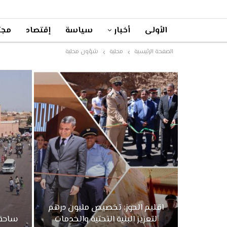
الأولى
أخبار
سياسة
إقتصاد
مجت
الصفحة الرئيسية
محلية
شؤون محلية
اقليم الحوز: تخصيص مليون درهم
لتعزيز البنية التحتية والخدمات
ساحة 