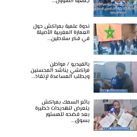
جمعية الشؤون…
ندوة علمية بمراكش حول
العمارة المغربية الأصيلة
في فكر سلاطين…
بالفيديو / مواطن
مراكشي يناشد المحسنين
ويطلب المساعدة لإنقاذ…
بائع السمك بمراكش
يتعرض لتهديدات خطيرة
بعد فضحه للمستور
بسوق…