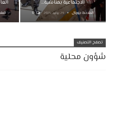
الاجتماعية بمناسبة…
العا
الملاحظ جورنال
0
المل
29 يوليو, 2025
تصفح التصنيف
شؤون محلية