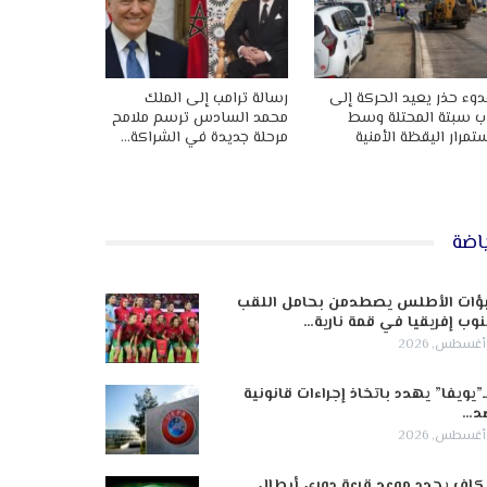
وء حذر يعيد الحركة إلى
رسالة ترامب إلى الملك
ب سبتة المحتلة وسط
محمد السادس ترسم ملامح
تمرار اليقظة الأمنية
مرحلة جديدة في الشراكة…
اضة
ؤات الأطلس يصطدمن بحامل اللقب
وب إفريقيا في قمة نارية…
ـ”يويفا” يهدد باتخاذ إجراءات قانونية
د…
كاف يحدد موعد قرعة دوري أبطال