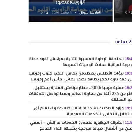
الزاويت(فيديو)
0
الملاحظ جورنال
0
5 نوفمبر, 2020
ساعة
الملحقة الإدارية المسيرة الثانية بمراكش تقود حملة
15:
عوية لمراقبة محلات الوجبات السريعة
لبؤات الأطلس يصطدمن بحامل اللقب جنوب إفريقيا
19:
 قمة نارية لحجز بطاقة نصف نهائي كأس أمم إفريقيا
عملية مرحبا 2026.. مطار مراكش المنارة يستقبل
19:
أكثر من 225 ألفا من مغاربة العالم وسط تواصل التدفقات
و المملكة
وزارة الداخلية تشدد مراقبة ربط الكهرباء لمنع أي
19:
تغلال انتخابي للخدمات العمومية
الشركة الجهوية متعددة الخدمات مراكش – آسفي
11:
لن عن أشغال صيانة مبرمجة بشبكة الماء الصالح