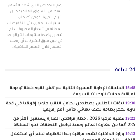
رغم الانخفاض الذي شهدته أسعار
النفط في الأسواق العالمية خلال
الأيام الأخيرة، فوجئ أصحاب
السيارات بالمغرب بأن التخفيضات
المعلنة في أسعار المحروقات لم
تتجاوز بضعة سنتيمات للتر الواحد،
في حين سبق للشركات أن رفعت
الأسعار خلال الأشهر الماضية…
24 ساعة
الملحقة الإدارية المسيرة الثانية بمراكش تقود حملة توعوية
15:48
لمراقبة محلات الوجبات السريعة
لبؤات الأطلس يصطدمن بحامل اللقب جنوب إفريقيا في قمة
19:30
نارية لحجز بطاقة نصف نهائي كأس أمم إفريقيا
عملية مرحبا 2026.. مطار مراكش المنارة يستقبل أكثر من
19:22
225 ألفا من مغاربة العالم وسط تواصل التدفقات نحو المملكة
وزارة الداخلية تشدد مراقبة ربط الكهرباء لمنع أي استغلال
19:13