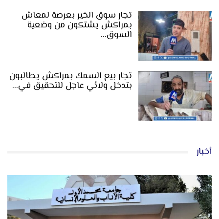
تجار سوق الخير بعرصة لمعاش
بمراكش يشتكون من وضعية
السوق…
تجار بيع السمك بمراكش يطالبون
بتدخل ولائي عاجل للتحقيق في…
أخبار