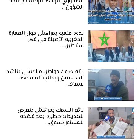
الصحراوي للوحدة الوطنية جمعية
الشؤون…
ندوة علمية بمراكش حول العمارة
المغربية الأصيلة في فكر
سلاطين…
بالفيديو / مواطن مراكشي يناشد
المحسنين ويطلب المساعدة
لإنقاذ…
بائع السمك بمراكش يتعرض
لتهديدات خطيرة بعد فضحه
للمستور بسوق…