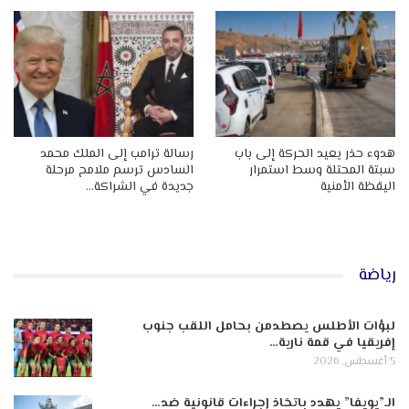
هدوء حذر يعيد الحركة إلى باب
رسالة ترامب إلى الملك محمد
سبتة المحتلة وسط استمرار
السادس ترسم ملامح مرحلة
اليقظة الأمنية
جديدة في الشراكة…
رياضة
لبؤات الأطلس يصطدمن بحامل اللقب جنوب
إفريقيا في قمة نارية…
5 أغسطس, 2026
الـ”يويفا” يهدد باتخاذ إجراءات قانونية ضد…