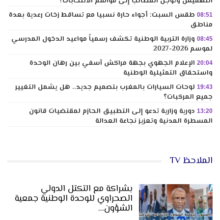
التهميش وتؤجل المطالب إلى مواسم الانتخابات؟
طقس السبت: أجواء حارة نسبيا مع تساقط زخات رعدية بعدة
08:51
مناطق
وزارة التربية الوطنية تكشف رسمياً مواعيد الدخول المدرسي
08:45
لموسم 2026-2027
الإعلام الجهوي بجهة مراكش آسفي بين رهان الوحدة
20:04
واستحقاق التمثيلية الوطنية
لوحات السيارات بالمغرب بتصميم جديد.. هل يشمل التغيير
19:43
جميع المركبات؟
دورية وزارية تدعو إلى التطبيق الحازم لمقتضيات قانون
13:20
المسطرة المدنية وتعزيز نجاعة العدالة
الملاحظ TV
بشراكة مع التكتل الدولي
الصحراوي للوحدة الوطنية جمعية
الشؤون…