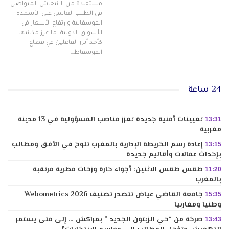
مستفيدة من الانتعاش المتواصل
في الطلب العالمي على الأسمدة
الفوسفاتية وارتفاع الأسعار في
الأسواق الدولية، ما عزز مكانتها
كأحد أبرز الفاعلين في قطاع
الفوسفاط…
24 ساعة
تعيينات أمنية جديدة تعزز مناصب المسؤولية في 13 مدينة
13:31
مغربية
إعادة رسم الخريطة الإدارية بالمغرب تلوح في الأفق ومطالب
13:15
بإحداث عمالات وأقاليم جديدة
طقس طقس الاثنين: أجواء حارة وزخات مطرية مرتقبة
11:20
بالمغرب
جامعة القاضي عياض تتصدر تصنيف Webometrics 2026
15:35
وطنيا ومغاربيا
صرخة من “حي الزيتون الجديد ” بمراكش … إلى متى يستمر
13:43