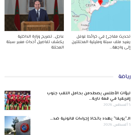
تحديث مفاجئ في خرائط غوغل
عاجل.. تصريح وزارة الداخلية
يعيد ملف سبتة ومليلية المحتلتين
يكشف تفاصيل أحداث معبر سبتة
إلى واجهة…
المحتلة
رياضة
لبؤات الأطلس يصطدمن بحامل اللقب جنوب
إفريقيا في قمة نارية…
5 أغسطس, 2026
الـ”يويفا” يهدد باتخاذ إجراءات قانونية ضد…
3 أغسطس, 2026