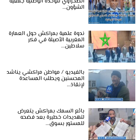
الصحراوي للوحدة الوطنية جمعية
الشؤون…
ندوة علمية بمراكش حول العمارة
المغربية الأصيلة في فكر
سلاطين…
بالفيديو / مواطن مراكشي يناشد
المحسنين ويطلب المساعدة
لإنقاذ…
بائع السمك بمراكش يتعرض
لتهديدات خطيرة بعد فضحه
للمستور بسوق…