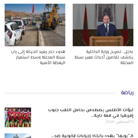
عاجل.. تصريح وزارة الداخلية
هدوء حذر يعيد الحركة إلى باب
يكشف تفاصيل أحداث معبر سبتة
سبتة المحتلة وسط استمرار
المحتلة
اليقظة الأمنية
رياضة
لبؤات الأطلس يصطدمن بحامل اللقب جنوب
إفريقيا في قمة نارية…
5 أغسطس, 2026
الـ”يويفا” يهدد باتخاذ إجراءات قانونية ضد…