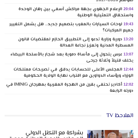
لموسم 2026-2027
الإعلام الجهوي بجهة مراكش آسفي بين رهان الوحدة
20:04
واستحقاق التمثيلية الوطنية
لوحات السيارات بالمغرب بتصميم جديد.. هل يشمل التغيير
19:43
جميع المركبات؟
دورية وزارية تدعو إلى التطبيق الحازم لمقتضيات قانون
13:20
المسطرة المدنية وتعزيز نجاعة العدالة
عرس يتحول إلى مأساة دموية بعد شجار بالأسلحة البيضاء
13:07
يخلف قتيلاً وثلاثة جرحى
المجلس الأعلى للحسابات يدقق في تصريحات ممتلكات
12:44
الوزراء ورؤساء الدواوين مع اقتراب نهاية الولاية الحكومية
أكادير تحتفي بقرن من الهجرة المغربية بمهرجان IMINIG في
12:02
دورته الرابعة
الملاحظ TV
بشراكة مع التكتل الدولي