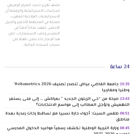
كشف تقرير حديث للمركز الإفريقي
للدراسات الاستراتيجية والرقمنة أن
الاستراتيجيات الفلاحية للمغرب،
ممثلة في المخطط الأخضر والجيل
الأخضر، حققت نجاحاً لافتاً في
التصدير وجلب الاستثمارات، لكن
هذا الإنجاز جاء بثمن باهظ على
حساب السيادة المائية…
24 ساعة
جامعة القاضي عياض تتصدر تصنيف Webometrics 2026
15:35
وطنيا ومغاربيا
صرخة من “حي الزيتون الجديد ” بمراكش … إلى متى يستمر
13:43
التهميش وتؤجل المطالب إلى مواسم الانتخابات؟
طقس السبت: أجواء حارة نسبيا مع تساقط زخات رعدية بعدة
08:51
مناطق
وزارة التربية الوطنية تكشف رسمياً مواعيد الدخول المدرسي
08:45