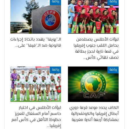
رياضة
رياضة
لبؤات الأطلس يصطدمن
الـ”يويفا” يهدد باتخاذ إجراءات
بحامل اللقب جنوب إفريقيا
قانونية ضد الـ”فيفا” على…
في قمة نارية لحجز بطاقة
نصف نهائي كأس…
رياضة
رياضة
الكاف يحدد موعد قرعة دوري
لبؤات الأطلس في اختبار
أبطال إفريقيا والكونفدرالية
حاسم أمام السنغال لتعزيز
بمشاركة أربعة أندية مغربية
حظوظ التأهل في كأس أمم
إفريقيا…