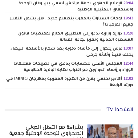
الإعلام الجهوي بجهة مراكش آسفي بين رهان الوحدة
20:04
واستحقاق التمثيلية الوطنية
لوحات السيارات بالمغرب بتصميم جديد.. هل يشمل التغيير
19:43
جميع المركبات؟
دورية وزارية تدعو إلى التطبيق الحازم لمقتضيات قانون
13:20
المسطرة المدنية وتعزيز نجاعة العدالة
عرس يتحول إلى مأساة دموية بعد شجار بالأسلحة البيضاء
13:07
يخلف قتيلاً وثلاثة جرحى
المجلس الأعلى للحسابات يدقق في تصريحات ممتلكات
12:44
الوزراء ورؤساء الدواوين مع اقتراب نهاية الولاية الحكومية
أكادير تحتفي بقرن من الهجرة المغربية بمهرجان IMINIG في
12:02
دورته الرابعة
الملاحظ TV
بشراكة مع التكتل الدولي
الصحراوي للوحدة الوطنية جمعية