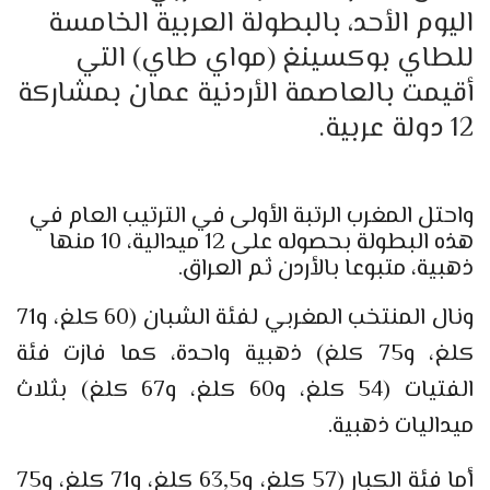
اليوم الأحد، بالبطولة العربية الخامسة
للطاي بوكسينغ (مواي طاي) التي
أقيمت بالعاصمة الأردنية عمان بمشاركة
12 دولة عربية.
واحتل المغرب الرتبة الأولى في الترتيب العام في
هذه البطولة بحصوله على 12 ميدالية، 10 منها
ذهبية، متبوعا بالأردن ثم العراق.
ونال المنتخب المغربي لفئة الشبان (60 كلغ، و71
كلغ، و75 كلغ) ذهبية واحدة، كما فازت فئة
الفتيات (54 كلغ، و60 كلغ، و67 كلغ) بثلاث
ميداليات ذهبية.
أما فئة الكبار (57 كلغ، و63,5 كلغ، و71 كلغ، و75