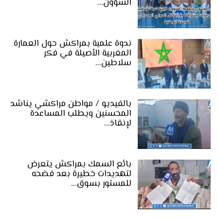
الشؤون…
ندوة علمية بمراكش حول العمارة
المغربية الأصيلة في فكر
سلاطين…
بالفيديو / مواطن مراكشي يناشد
المحسنين ويطلب المساعدة
لإنقاذ…
بائع السمك بمراكش يتعرض
لتهديدات خطيرة بعد فضحه
للمستور بسوق…