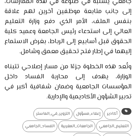
جامعي يشتبه في ضلوعه في هذه الممارسات،
إلى جانب متابعة موظفين آخرين لهم علاقة
بنفس الملف، الأمر الذي دفع وزارة التعليم
العالي إلى استدعاء رئيس الجامعة وعميد كلية
الحقوق قبل أسابيع إلى الرباط، بغرض الاستماع
إليهما في إطار فتح تحقيق معمق وشامل.
وتُعد هذه الخطوة جزءًا من مسار إصلاحي تتبناه
الوزارة، يهدف إلى محاربة الفساد داخل
المؤسسات الجامعية وضمان شفافية أكبر في
تدبير الشؤون الأكاديمية والإدارية.
أكادير
إعفاء_مسؤول
التزوير_في_الماستر
التعليم_الجامعي
الجامعات_المغربية
الفساد_الجامعي