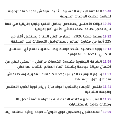
الملحقة الإدارية المسيرة الثانية بمراكش تقود حملة توعوية
15:48
لمراقبة محلات الوجبات السريعة
لبؤات الأطلس يصطدمن بحامل اللقب جنوب إفريقيا في قمة
19:30
نارية لحجز بطاقة نصف نهائي كأس أمم إفريقيا
عملية مرحبا 2026.. مطار مراكش المنارة يستقبل أكثر من
19:22
225 ألفا من مغاربة العالم وسط تواصل التدفقات نحو المملكة
وزارة الداخلية تشدد مراقبة ربط الكهرباء لمنع أي استغلال
19:13
انتخابي للخدمات العمومية
الشركة الجهوية متعددة الخدمات مراكش – آسفي تعلن عن
11:59
أشغال صيانة مبرمجة بشبكة الماء الصالح للشرب بمراكش
رسوم التوقيت الميسر توحد الجامعات المغربية وسط نقاش
11:53
متواصل حول الإعفاءات
طقس الأربعاء بالمغرب أجواء حارة ورياح قوية تضرب الأطلس
11:41
والجهة الشرقية
المغرب يعزز مكانته الاقتصادية بدخوله قائمة أفضل 10
11:25
وجهات جاذبة للاستثمارات
“المهمشون يضحكون فوق الأرض”… صرخة روائية تكشف زيف
19:09