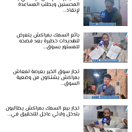
المحسنين ويطلب المساعدة
لإنقاذ…
بائع السمك بمراكش يتعرض
لتهديدات خطيرة بعد فضحه
للمستور بسوق…
تجار سوق الخير بعرصة لمعاش
بمراكش يشتكون من وضعية
السوق…
تجار بيع السمك بمراكش يطالبون
بتدخل ولائي عاجل للتحقيق في…