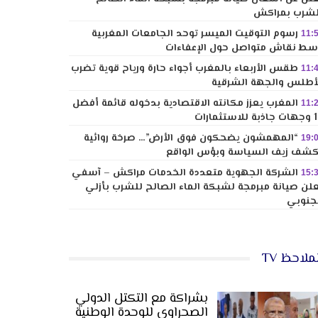
شرب بمراكش
رسوم التوقيت الميسر توحد الجامعات المغربية
11:
ط نقاش متواصل حول الإعفاءات
طقس الأربعاء بالمغرب أجواء حارة ورياح قوية تضرب
11:
أطلس والجهة الشرقية
المغرب يعزز مكانته الاقتصادية بدخوله قائمة أفضل
11:
لاستثمارات
“المهمشون يضحكون فوق الأرض”… صرخة روائية
19:
شف زيف السياسة وبؤس الواقع
الشركة الجهوية متعددة الخدمات مراكش – آسفي
15:
لن صيانة مبرمجة لشبكة الماء الصالح للشرب بأزلي
جنوبي
ملاحظ TV
بشراكة مع التكتل الدولي
الصحراوي للوحدة الوطنية