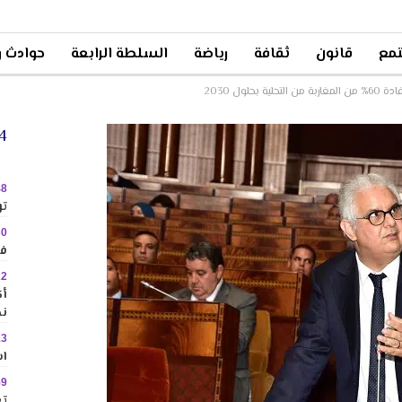
مع
قانون
ثقافة
رياضة
السلطة الرابعة
حوادث و
لول 2030
24 
48
تو
30
في
22
نح
13
اس
59
تع