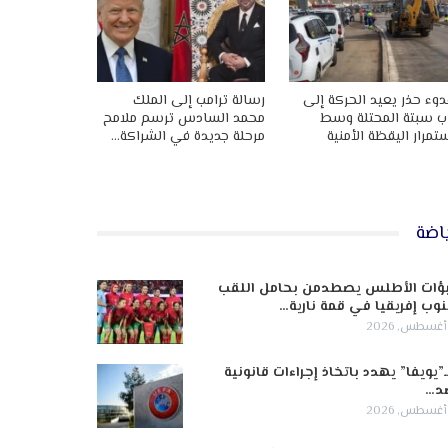
وء حذر يعيد الحركة إلى
رسالة ترامب إلى الملك
ب سبتة المحتلة وسط
محمد السادس ترسم ملامح
تمرار اليقظة الأمنية
مرحلة جديدة في الشراكة…
اضة
ؤات الأطلس يصطدمن بحامل اللقب
وب إفريقيا في قمة نارية…
ـ”يويفا” يهدد باتخاذ إجراءات قانونية
د…