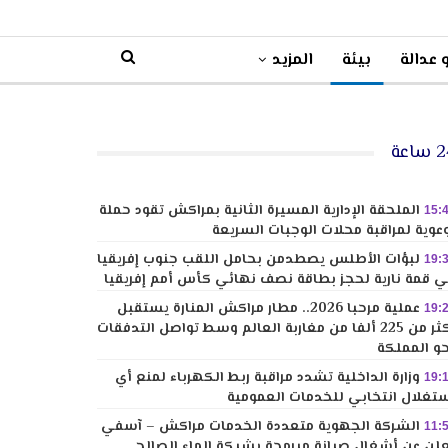
 عدالة
بيئة
المزيد
ساعة
الملحقة الإدارية المسيرة الثانية بمراكش تقود حملة
15:
عوية لمراقبة محلات الوجبات السريعة
لبؤات الأطلس يصطدمن بحامل اللقب جنوب إفريقيا
19:
 قمة نارية لحجز بطاقة نصف نهائي كأس أمم إفريقيا
عملية مرحبا 2026.. مطار مراكش المنارة يستقبل
19:
أكثر من 225 ألفا من مغاربة العالم وسط تواصل التدفقات
و المملكة
وزارة الداخلية تشدد مراقبة ربط الكهرباء لمنع أي
19:
تغلال انتخابي للخدمات العمومية
الشركة الجهوية متعددة الخدمات مراكش – آسفي
11:
لن عن أشغال صيانة مبرمجة بشبكة الماء الصالح