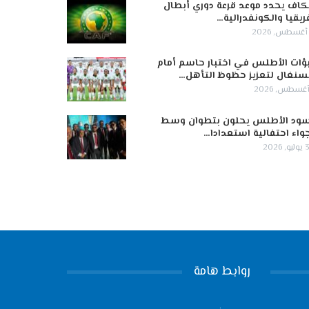
كاف يحدد موعد قرعة دوري أبطال
ريقيا والكونفدرالية…
ؤات الأطلس في اختبار حاسم أمام
سنغال لتعزيز حظوظ التأهل…
ود الأطلس يحلون بتطوان وسط
واء احتفالية استعدادا…
 2026
روابط هامة