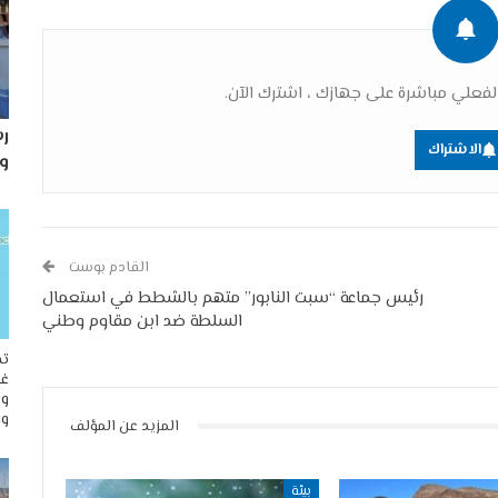
فعلي مباشرة على جهازك ، اشترك الآن.
رس
الاشتراك
و
القادم بوست
رئيس جماعة “سبت النابور” متهم بالشطط في استعمال
السلطة ضد ابن مقاوم وطني
تح
غو
وم
وا
المزيد عن المؤلف
بيئة