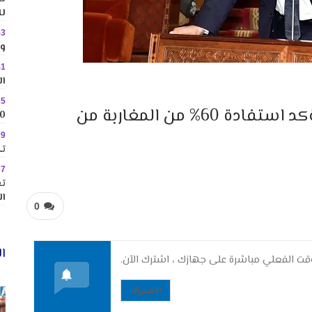
لل
53
وس
41
ال
25
المغرب يغير خريطة المياه … بركة يؤكد استفادة 60% من المغاربة من
10 وجهات جاذبة ل
09
تك
37
تع
ال
0
ال
ت الفعلي مباشرة على جهازك ، اشترك الآن.
الاشتراك