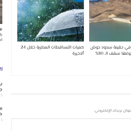
هد
با
اس
 في حقينة سدود حوض
كميات التساقطات المطرية خلال 24
غها سقف الـ 80%
ألاخيرة
ري
لب
جن
5 أغسطس, 2026
ال
نوان بريدك الإلكتروني.
ض
3 أغسطس, 2026