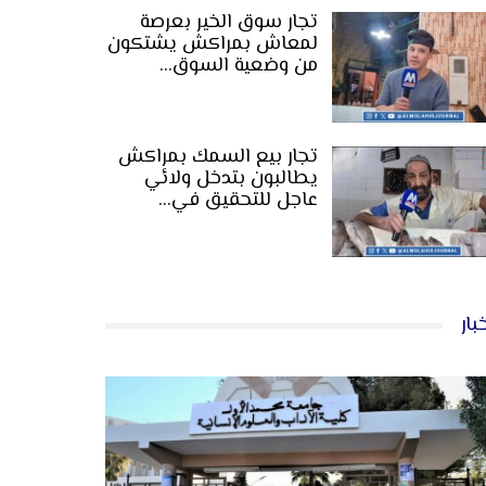
تجار سوق الخير بعرصة
لمعاش بمراكش يشتكون
من وضعية السوق…
تجار بيع السمك بمراكش
يطالبون بتدخل ولائي
عاجل للتحقيق في…
بار