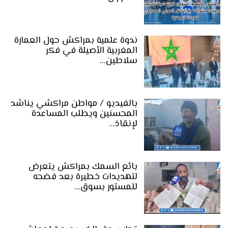
ندوة علمية بمراكش حول العمارة
المغربية الأصيلة في فكر
سلاطين…
بالفيديو / مواطن مراكشي يناشد
المحسنين ويطلب المساعدة
لإنقاذ…
بائع السمك بمراكش يتعرض
لتهديدات خطيرة بعد فضحه
للمستور بسوق…