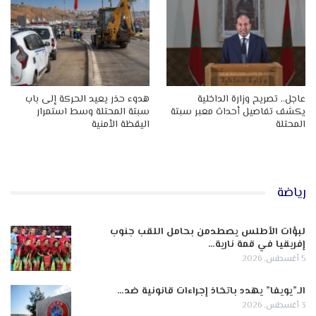
عاجل.. تصريح وزارة الداخلية
هدوء حذر يعيد الحركة إلى باب
يكشف تفاصيل أحداث معبر سبتة
سبتة المحتلة وسط استمرار
المحتلة
اليقظة الأمنية
رياضة
لبؤات الأطلس يصطدمن بحامل اللقب جنوب
إفريقيا في قمة نارية…
5 أغسطس, 2026
الـ”يويفا” يهدد باتخاذ إجراءات قانونية ضد…
3 أغسطس, 2026