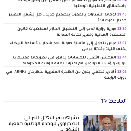
الإعلام الجهوي بجهة مراكش آسفي بين رهان الوحدة
20:04
واستحقاق التمثيلية الوطنية
لوحات السيارات بالمغرب بتصميم جديد.. هل يشمل التغيير
19:43
جميع المركبات؟
دورية وزارية تدعو إلى التطبيق الحازم لمقتضيات قانون
13:20
المسطرة المدنية وتعزيز نجاعة العدالة
عرس يتحول إلى مأساة دموية بعد شجار بالأسلحة البيضاء
13:07
يخلف قتيلاً وثلاثة جرحى
المجلس الأعلى للحسابات يدقق في تصريحات ممتلكات
12:44
الوزراء ورؤساء الدواوين مع اقتراب نهاية الولاية الحكومية
أكادير تحتفي بقرن من الهجرة المغربية بمهرجان IMINIG في
12:02
دورته الرابعة
الملاحظ TV
بشراكة مع التكتل الدولي
الصحراوي للوحدة الوطنية جمعية
الشؤون…