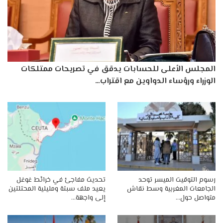
المجلس الأعلى للحسابات يدقق في تصريحات ممتلكات
الوزراء ورؤساء الدواوين مع اقتراب…
رسوم التوقيت الميسر توحد
تحديث مفاجئ في خرائط غوغل
الجامعات المغربية وسط نقاش
يعيد ملف سبتة ومليلية المحتلتين
متواصل حول…
إلى واجهة…