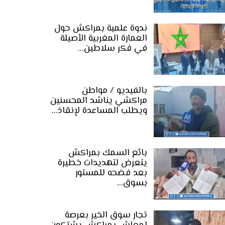
ندوة علمية بمراكش حول
العمارة المغربية الأصيلة
في فكر سلاطين…
بالفيديو / مواطن
مراكشي يناشد المحسنين
ويطلب المساعدة لإنقاذ…
بائع السمك بمراكش
يتعرض لتهديدات خطيرة
بعد فضحه للمستور
بسوق…
تجار سوق الخير بعرصة