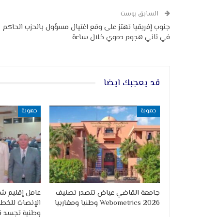
السابق بوست
جنوب إفريقيا تهتز على وقع اغتيال مسؤول بالحزب الحاكم
في ثاني هجوم دموي خلال ساعة
قد يعجبك ايضا
جهوية
جهوية
جامعة القاضي عياض تتصدر تصنيف
عامل إقليم ش
Webometrics 2026 وطنيا ومغاربيا
الإنصات للخطا
وطنية تجسد قي