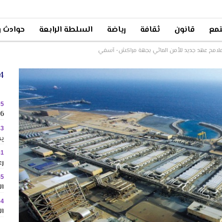
مع
قانون
ثقافة
رياضة
السلطة الرابعة
حوادث و
ملامح عهد جديد للأمن المائي بجهة مراكش- آسفي
24 
35
2026 
43
يس
51
رع
45
ال
04
ال