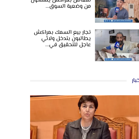
لمعاش بمراكش يشتكون
من وضعية السوق…
تجار بيع السمك بمراكش
يطالبون بتدخل ولائي
عاجل للتحقيق في…
بار