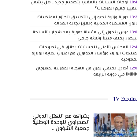
لوحات السيارات بالمغرب بتصميم جديد.. هل يشمل
19:
تغيير جميع المركبات؟
دورية وزارية تدعو إلى التطبيق الحازم لمقتضيات
13:
نون المسطرة المدنية وتعزيز نجاعة العدالة
عرس يتحول إلى مأساة دموية بعد شجار بالأسلحة
13:
بيضاء يخلف قتيلاً وثلاثة جرحى
المجلس الأعلى للحسابات يدقق في تصريحات
12:
تلكات الوزراء ورؤساء الدواوين مع اقتراب نهاية الولاية
حكومية
أكادير تحتفي بقرن من الهجرة المغربية بمهرجان
12:
I في دورته الرابعة
ملاحظ TV
بشراكة مع التكتل الدولي
الصحراوي للوحدة الوطنية
جمعية الشؤون…