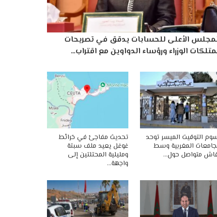
لمجلس الأعلى للحسابات يدقق في تصريحات
تلكات الوزراء ورؤساء الدواوين مع اقتراب…
وم التوقيت الميسر توحد
تحديث مفاجئ في خرائط
جامعات المغربية وسط
غوغل يعيد ملف سبتة
اش متواصل حول…
ومليلية المحتلتين إلى
واجهة…