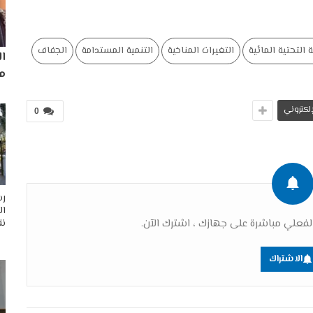
ة التحتية المائية
التغيرات المناخية
التنمية المستدامة
الجفاف
ا
مم
لإلكتروني
0
رس
ال
فعلي مباشرة على جهازك ، اشترك الآن.
نق
الاشتراك