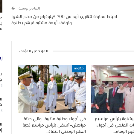
القادم بوست
احباط محاولة لتهريب أزيد من 700 كيلوغرام من مخدر الشيرا
عا
وتوقف أربعة مشتبه فيهم بطنجة
يك
سب
المزيد عن المؤلف
ري
جهوية
لب
جن
5 أغسطس, 2026
ال
ض
3 أغسطس, 2026
يشاوة يترأس مراسيم
في أجواء وطنية مهيبة.. والي جهة
ال
ب الملكي في أجواء
مراكش–آسفي يترأس مراسم تحية
إف
م الوفاء…
العلم الوطني احتفاءً…