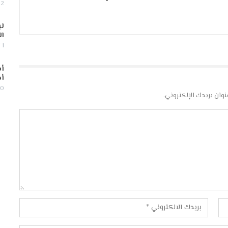
2 أغسطس, 2026
لب
ال
1 أغسطس, 2026
أس
أج
30 يوليو,
نوان بريدك الإلكتروني.