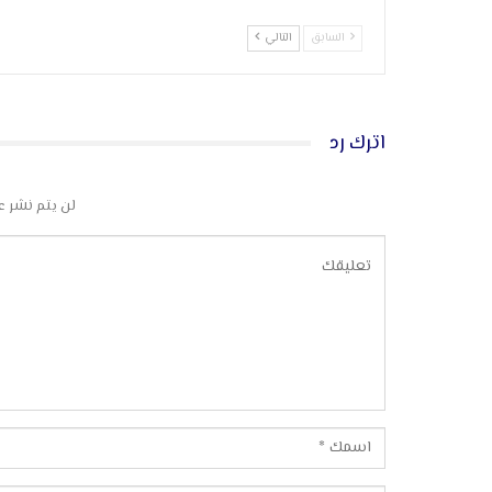
السابق
التالي
اترك رد
لن يتم نشر ع