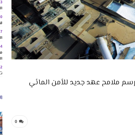
43
ال
20
قا
07
ال
44
مم
ال
02
MINIG
سم ملامح عهد جديد للأمن المائي
ال
0