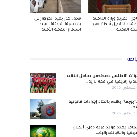
جل.. تصريح وزارة الداخلية
هدوء حذر يعيد الحركة إلى
شف تفاصيل أحداث معبر
باب سبتة المحتلة وسط
تة المحتلة
استمرار اليقظة الأمنية
اضة
ؤات الأطلس يصطدمن بحامل اللقب
وب إفريقيا في قمة نارية…
ـ”يويفا” يهدد باتخاذ إجراءات قانونية
د…
كاف يحدد موعد قرعة دوري أبطال
ريقيا والكونفدرالية…