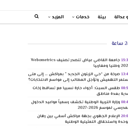
 عدالة
بيئة
خدمات
المزيد
ساعة
جامعة القاضي عياض تتصدر تصنيف Webometrics
15:
وطنيا ومغاربيا
صرخة من “حي الزيتون الجديد ” بمراكش … إلى متى
13:
تمر التهميش وتؤجل المطالب إلى مواسم الانتخابات؟
طقس السبت: أجواء حارة نسبيا مع تساقط زخات
08:
دية بعدة مناطق
وزارة التربية الوطنية تكشف رسمياً مواعيد الدخول
08:
مدرسي لموسم 2026-2027
الإعلام الجهوي بجهة مراكش آسفي بين رهان
20:
وحدة واستحقاق التمثيلية الوطنية