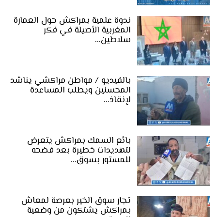
ندوة علمية بمراكش حول العمارة
المغربية الأصيلة في فكر
سلاطين…
بالفيديو / مواطن مراكشي يناشد
المحسنين ويطلب المساعدة
لإنقاذ…
بائع السمك بمراكش يتعرض
لتهديدات خطيرة بعد فضحه
للمستور بسوق…
تجار سوق الخير بعرصة لمعاش
بمراكش يشتكون من وضعية