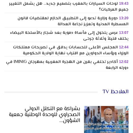
لوحات السيارات بالمغرب بتصميم جديد.. هل يشمل التغيير
19:43
جميع المركبات؟
دورية وزارية تدعو إلى التطبيق الحازم لمقتضيات قانون
13:20
المسطرة المدنية وتعزيز نجاعة العدالة
عرس يتحول إلى مأساة دموية بعد شجار بالأسلحة البيضاء
13:07
يخلف قتيلاً وثلاثة جرحى
المجلس الأعلى للحسابات يدقق في تصريحات ممتلكات
12:44
الوزراء ورؤساء الدواوين مع اقتراب نهاية الولاية الحكومية
أكادير تحتفي بقرن من الهجرة المغربية بمهرجان IMINIG في
12:02
دورته الرابعة
الملاحظ TV
بشراكة مع التكتل الدولي
الصحراوي للوحدة الوطنية جمعية
الشؤون…