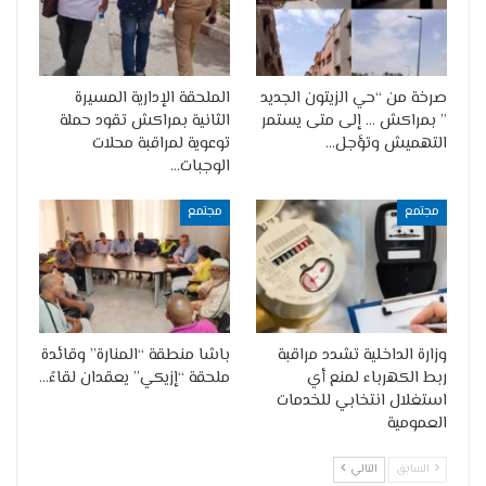
صرخة من “حي الزيتون الجديد
الملحقة الإدارية المسيرة
” بمراكش … إلى متى يستمر
الثانية بمراكش تقود حملة
التهميش وتؤجل…
توعوية لمراقبة محلات
الوجبات…
مجتمع
مجتمع
وزارة الداخلية تشدد مراقبة
باشا منطقة “المنارة” وقائدة
ربط الكهرباء لمنع أي
ملحقة “إزيكي” يعقدان لقاءً…
استغلال انتخابي للخدمات
العمومية
السابق
التالي