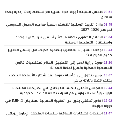
طقس السبت: أجواء حارة نسبيا مع تساقط زخات رعدية بعدة
08:51
مناطق
وزارة التربية الوطنية تكشف رسمياً مواعيد الدخول المدرسي
08:45
لموسم 2026-2027
الإعلام الجهوي بجهة مراكش آسفي بين رهان الوحدة
20:04
واستحقاق التمثيلية الوطنية
لوحات السيارات بالمغرب بتصميم جديد.. هل يشمل التغيير
19:43
جميع المركبات؟
دورية وزارية تدعو إلى التطبيق الحازم لمقتضيات قانون
13:20
المسطرة المدنية وتعزيز نجاعة العدالة
عرس يتحول إلى مأساة دموية بعد شجار بالأسلحة البيضاء
13:07
يخلف قتيلاً وثلاثة جرحى
المجلس الأعلى للحسابات يدقق في تصريحات ممتلكات
12:44
الوزراء ورؤساء الدواوين مع اقتراب نهاية الولاية الحكومية
أكادير تحتفي بقرن من الهجرة المغربية بمهرجان IMINIG في
12:02
دورته الرابعة
استجابة لشكايات الساكنة سلطات الملحقة الإدارية إيزيكي
11:47