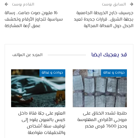
السابق بوست
القادم بوست
جرسيف خارج الخريطة الجامعية
16 مليون صوت صامت.. رسالة
بجهة الشرق.. قرارات جديدة تعيد
سياسية تتجاوز الأرقام وتكشف
الجدل حول العدالة المجالية
عمق أزمة المشاركة
قد يعجبك ايضا
المزيد عن المؤلف
حوادث و عدالة
حوادث و عدالة
طنجة تشدد الخناق على
العثور على جثة فتاة داخل
مروجي الأقراص المهلوسة
كيس بالعيون يقود إلى
وحجز 7600 قرص مخدر
توقيف ستة أشخاص
والتحقيقات متواصلة