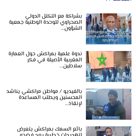
بشراكة مع التكتل الدولي
الصحراوي للوحدة الوطنية جمعية
الشؤون…
ندوة علمية بمراكش حول العمارة
المغربية الأصيلة في فكر
سلاطين…
بالفيديو / مواطن مراكشي يناشد
المحسنين ويطلب المساعدة
لإنقاذ…
بائع السمك بمراكش يتعرض
لتهديدات خطيرة بعد فضحه