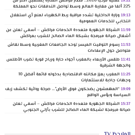
عملية مرحبا 2026.. مطار مراكش المنارة يستقبل أكثر من
19:22
225 ألفا من مغاربة العالم وسط تواصل التدفقات نحو المملكة
وزارة الداخلية تشدد مراقبة ربط الكهرباء لمنع أي استغلال
19:13
انتخابي للخدمات العمومية
الشركة الجهوية متعددة الخدمات مراكش – آسفي تعلن عن
11:59
أشغال صيانة مبرمجة بشبكة الماء الصالح للشرب بمراكش
رسوم التوقيت الميسر توحد الجامعات المغربية وسط نقاش
11:53
متواصل حول الإعفاءات
طقس الأربعاء بالمغرب أجواء حارة ورياح قوية تضرب الأطلس
11:41
والجهة الشرقية
المغرب يعزز مكانته الاقتصادية بدخوله قائمة أفضل 10
11:25
وجهات جاذبة للاستثمارات
“المهمشون يضحكون فوق الأرض”… صرخة روائية تكشف زيف
19:09
السياسة وبؤس الواقع
الشركة الجهوية متعددة الخدمات مراكش – آسفي تعلن
15:37
صيانة مبرمجة لشبكة الماء الصالح للشرب بأزلي الجنوبي
الملاحظ TV