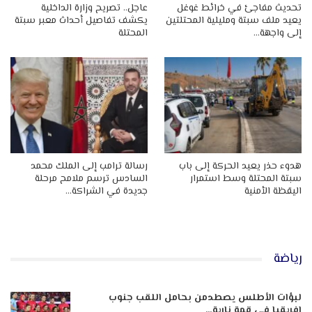
تحديث مفاجئ في خرائط غوغل
عاجل.. تصريح وزارة الداخلية
يعيد ملف سبتة ومليلية المحتلتين
يكشف تفاصيل أحداث معبر سبتة
إلى واجهة…
المحتلة
هدوء حذر يعيد الحركة إلى باب
رسالة ترامب إلى الملك محمد
سبتة المحتلة وسط استمرار
السادس ترسم ملامح مرحلة
اليقظة الأمنية
جديدة في الشراكة…
رياضة
لبؤات الأطلس يصطدمن بحامل اللقب جنوب
إفريقيا في قمة نارية…