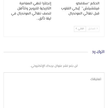
الحكَم “سلافكو
إنجلترا تنهي المغامرة
فينتشيتش” يُبكي القلوب
التاريخية للنرويج وتتأهل
قبل نهائي المونديال
لنصف نهائي المونديال في
ليلة تألق…
السابق
التالي
اترك رد
لن يتم نشر عنوان بريدك الإلكتروني.