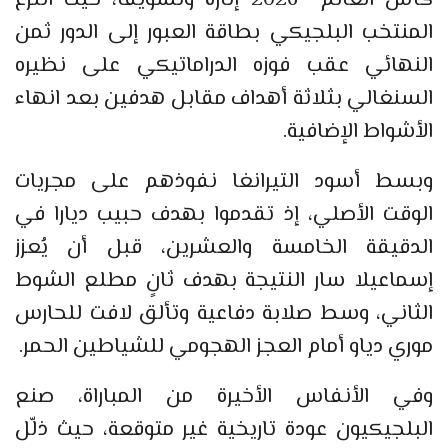
كأس العالم 2026 إثارة وتشويقاً، حيث انتزع
المنتخب البلجيكي بطاقة العبور إلى الدور ثمن
النهائي عقب فوزه الدراماتيكي على نظيره
السنغالي بثلاثة أهداف مقابل هدفين بعد انهاء
الأشواط الإضافية.
وبسط أسود التيرانغا نفوذهم على مجريات
الوقت الأصلي، إذ تقدموا بهدف حبيب ديارا في
الدقيقة الخامسة والعشرين، قبل أن يُعزز
إسماعيلا سار النتيجة بهدف ثانٍ مطلع الشوط
الثاني، وسط صلابة دفاعية وتألق لافت للحارس
موري دياو أمام العجز الهجومي للشياطين الحمر.
وفي الأنفاس الأخيرة من المباراة، صنع
البلجيكيون عودة تاريخية غير متوقعة، حيث ذلّل