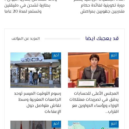
دورة تكوينية لفائدة حكام
بطارية تشحن في دقيقتين
متدربين جهويين بمراكش
وتستمر لمدة 20 عاما
قد يعجبك ايضا
المزيد عن المؤلف
أخبار
أخبار
المجلس الأعلى للحسابات
رسوم التوقيت الميسر توحد
يدقق في تصريحات ممتلكات
الجامعات المغربية وسط
الوزراء ورؤساء الدواوين مع
نقاش متواصل حول
اقتراب…
الإعفاءات
أخبار
أخبار