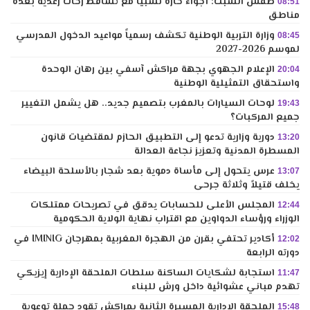
طقس السبت: أجواء حارة نسبيا مع تساقط زخات رعدية بعدة
08:51
مناطق
وزارة التربية الوطنية تكشف رسمياً مواعيد الدخول المدرسي
08:45
لموسم 2026-2027
الإعلام الجهوي بجهة مراكش آسفي بين رهان الوحدة
20:04
واستحقاق التمثيلية الوطنية
لوحات السيارات بالمغرب بتصميم جديد.. هل يشمل التغيير
19:43
جميع المركبات؟
دورية وزارية تدعو إلى التطبيق الحازم لمقتضيات قانون
13:20
المسطرة المدنية وتعزيز نجاعة العدالة
عرس يتحول إلى مأساة دموية بعد شجار بالأسلحة البيضاء
13:07
يخلف قتيلاً وثلاثة جرحى
المجلس الأعلى للحسابات يدقق في تصريحات ممتلكات
12:44
الوزراء ورؤساء الدواوين مع اقتراب نهاية الولاية الحكومية
أكادير تحتفي بقرن من الهجرة المغربية بمهرجان IMINIG في
12:02
دورته الرابعة
استجابة لشكايات الساكنة سلطات الملحقة الإدارية إيزيكي
11:47
تهدم مباني عشوائية داخل ورش للبناء
الملحقة الإدارية المسيرة الثانية بمراكش تقود حملة توعوية
15:48