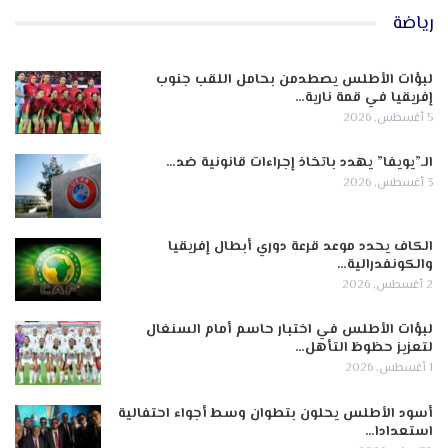
رياضة
لبؤات الأطلس يصطدمن بحامل اللقب جنوب
إفريقيا في قمة نارية…
5 أغسطس, 2026
الـ”يويفا” يهدد باتخاذ إجراءات قانونية ضد…
3 أغسطس, 2026
الكاف يحدد موعد قرعة دوري أبطال إفريقيا
والكونفدرالية…
2 أغسطس, 2026
لبؤات الأطلس في اختبار حاسم أمام السنغال
لتعزيز حظوظ التأهل…
1 أغسطس, 2026
أسود الأطلس يحلون بتطوان وسط أجواء احتفالية
استعدادا…