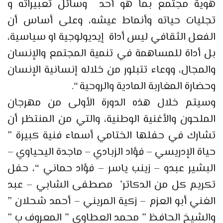
هوية مجتمع بما هو أحد وسائل تعبيراته و
تجليات حياته وأنماط عيشه، وعلى أساس أن
الفعل الثقافي ليس أداة إيديولوجية او سياسية،
بل أداة للمساهمة في تنمية المجتمع والإنسان
والمجال، ووعاء تتبلور من خلاله إنسانية الإنسان
وحضارة المغاربة المادية والروحية “.
وسيتم خلال هذه الدورة الأولى من مهرجان
الملحون والأغنية الوطنية، والتي من المنتظر أن
تشارك في حفلها الختامي أسماء فنية كبيرة ”
حياة الإدريسي – فؤاد الزبادي – ماجدة اليحياوي –
البشير عبدو – زينب ياسر – فؤاد حماني “، حفل
تكريم كل من الدكاتر’ مصطفى الشابي – عبد
الغني أبو العزم – زكية المريني – أحمد شحلان ”
والشيخ الحافظ ” محمد العطاوي ” المعروف ب ”