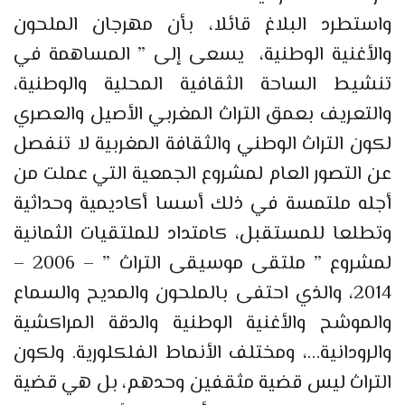
واستطرد البلاغ قائلا، بأن مهرجان الملحون
والأغنية الوطنية، يسعى إلى ” المساهمة في
تنشيط الساحة الثقافية المحلية والوطنية،
والتعريف بعمق التراث المغربي الأصيل والعصري
لكون التراث الوطني والثقافة المغربية لا تنفصل
عن التصور العام لمشروع الجمعية التي عملت من
أجله ملتمسة في ذلك أسسا أكاديمية وحداثية
وتطلعا للمستقبل، كامتداد للملتقيات الثمانية
لمشروع ” ملتقى موسيقى التراث ” – 2006 –
2014، والذي احتفى بالملحون والمديح والسماع
والموشح والأغنية الوطنية والدقة المراكشية
والرودانية…، ومختلف الأنماط الفلكلورية. ولكون
التراث ليس قضية مثقفين وحدهم، بل هي قضية