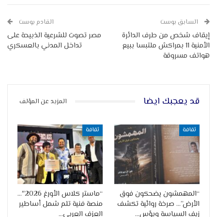
السابق بوست
القادم بوست
إيقاف شخص من طرف الدائرة
مصر تصوت للشرعية الذبيحة على
الأمنية 11 بمراكش ملتبسا ببيع
تداخل المدني بالعسكري
هواتف مسروقة
قد يعجبك ايضا
المزيد عن المؤلف
ثقافة
ثقافة
“المهمشون يضحكون فوق
“ماستر كلاس الأورغ 2026″…
الأرض”… صرخة روائية تكشف
منصة فنية تلم شمل أساطير
زيف السياسة وبؤس…
العزف العربي…