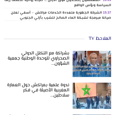
“المهمشون يضحكون فوق الأرض”… صرخة روائية تكشف زيف
19:09
السياسة وبؤس الواقع
الشركة الجهوية متعددة الخدمات مراكش – آسفي تعلن
15:37
صيانة مبرمجة لشبكة الماء الصالح للشرب بأزلي الجنوبي
الملاحظ TV
بشراكة مع التكتل الدولي
الصحراوي للوحدة الوطنية جمعية
الشؤون…
ندوة علمية بمراكش حول العمارة
المغربية الأصيلة في فكر
سلاطين…