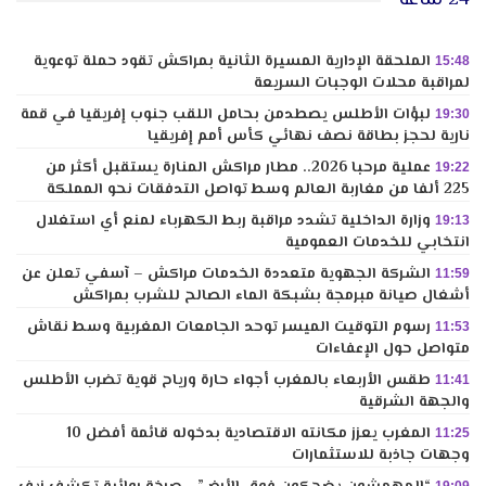
الملحقة الإدارية المسيرة الثانية بمراكش تقود حملة توعوية
15:48
لمراقبة محلات الوجبات السريعة
لبؤات الأطلس يصطدمن بحامل اللقب جنوب إفريقيا في قمة
19:30
نارية لحجز بطاقة نصف نهائي كأس أمم إفريقيا
عملية مرحبا 2026.. مطار مراكش المنارة يستقبل أكثر من
19:22
225 ألفا من مغاربة العالم وسط تواصل التدفقات نحو المملكة
وزارة الداخلية تشدد مراقبة ربط الكهرباء لمنع أي استغلال
19:13
انتخابي للخدمات العمومية
الشركة الجهوية متعددة الخدمات مراكش – آسفي تعلن عن
11:59
أشغال صيانة مبرمجة بشبكة الماء الصالح للشرب بمراكش
رسوم التوقيت الميسر توحد الجامعات المغربية وسط نقاش
11:53
متواصل حول الإعفاءات
طقس الأربعاء بالمغرب أجواء حارة ورياح قوية تضرب الأطلس
11:41
والجهة الشرقية
المغرب يعزز مكانته الاقتصادية بدخوله قائمة أفضل 10
11:25
وجهات جاذبة للاستثمارات