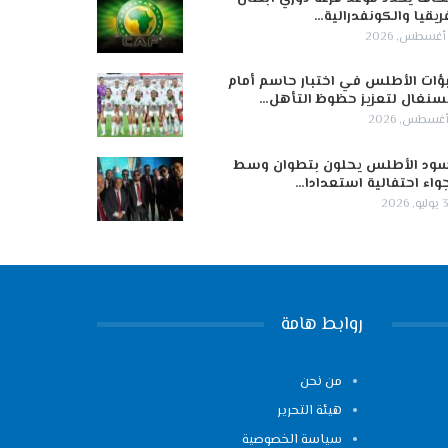
ريقيا والكونفدرالية…
ؤات الأطلس في اختبار حاسم أمام
سنغال لتعزيز حظوظ التأهل…
ود الأطلس يحلون بتطوان وسط
واء احتفالية استعدادا…
 2026
روابط هامة
من نحن
هيئة التحرير
سياسة الخصوصية