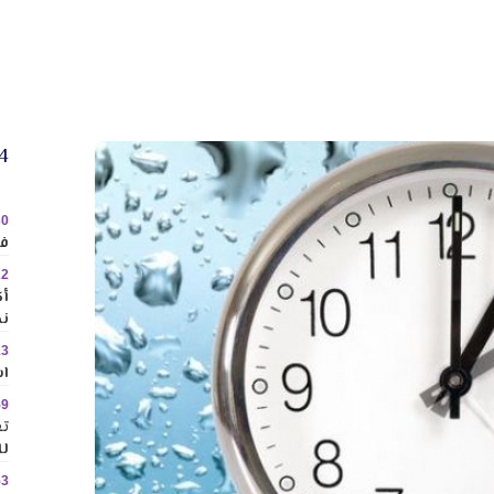
24 
30
في
22
نح
13
اس
59
تع
لل
53