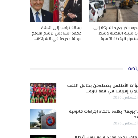
وء حذر يعيد الحركة إلى
رسالة ترامب إلى الملك
ب سبتة المحتلة وسط
محمد السادس ترسم ملامح
تمرار اليقظة الأمنية
مرحلة جديدة في الشراكة…
اضة
ؤات الأطلس يصطدمن بحامل اللقب
وب إفريقيا في قمة نارية…
ـ”يويفا” يهدد باتخاذ إجراءات قانونية
د…
كاف يحدد موعد قرعة دوري أبطال