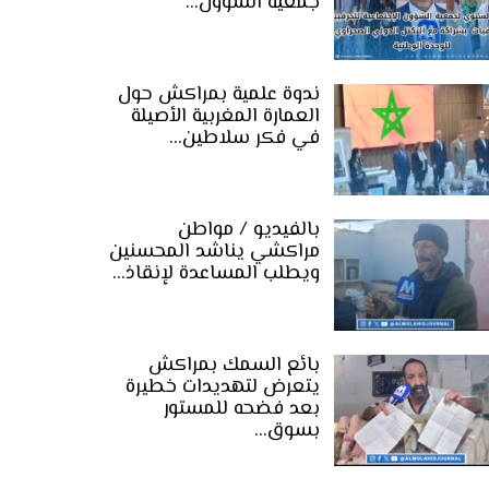
جمعية الشؤون…
ندوة علمية بمراكش حول
العمارة المغربية الأصيلة
في فكر سلاطين…
بالفيديو / مواطن
مراكشي يناشد المحسنين
ويطلب المساعدة لإنقاذ…
بائع السمك بمراكش
يتعرض لتهديدات خطيرة
بعد فضحه للمستور
بسوق…