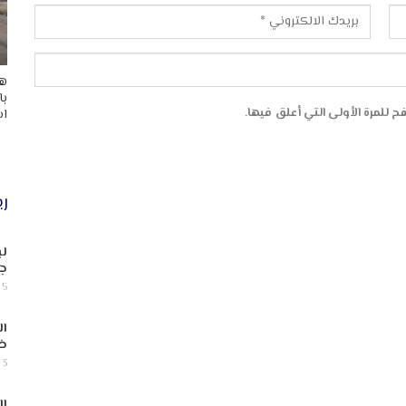
هد
با
 للمرة الأولى التي أعلق فيها.
اس
ري
لب
جن
5 أغسطس, 2026
ال
ض
3 أغسطس, 2026
ال