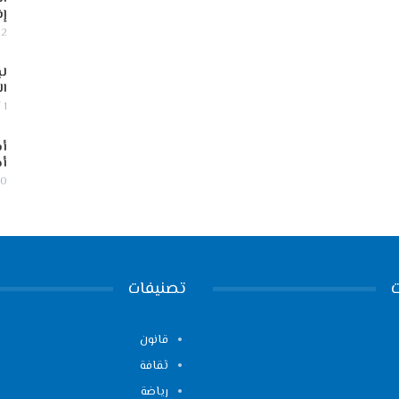
إف
2 أغسطس, 2026
لب
ال
1 أغسطس, 2026
أس
أج
30 يوليو,
تصنيفات
قانون
ثقافة
رياضة