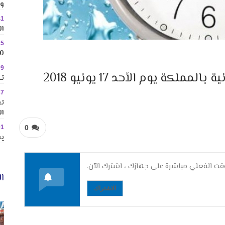
وس
41
ال
25
10 وجهات جاذبة ل
09
تك
37
تع
ال
01
0
يع
ت الفعلي مباشرة على جهازك ، اشترك الآن.
ال
الاشتراك