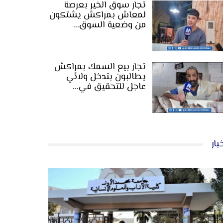
تجار سوق الخير بعرصة
لمعاش بمراكش يشتكون
من وضعية السوق…
تجار بيع السمك بمراكش
يطالبون بتدخل ولائي
عاجل للتحقيق في…
بار