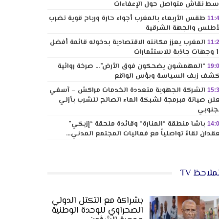
ط نقاش متواصل حول الإعفاءات
طقس الأربعاء بالمغرب أجواء حارة ورياح قوية تضرب
11:
أطلس والجهة الشرقية
المغرب يعزز مكانته الاقتصادية بدخوله قائمة أفضل
11:
لاستثمارات
“المهمشون يضحكون فوق الأرض”… صرخة روائية
19:
شف زيف السياسة وبؤس الواقع
الشركة الجهوية متعددة الخدمات مراكش – آسفي
15:
لن صيانة مبرمجة لشبكة الماء الصالح للشرب بأزلي
جنوبي
باشا منطقة “المنارة” وقائدة ملحقة “إزيكي”
14:
قدان لقاءً تواصلياً مع فعاليات المجتمع المدني…
ملاحظ TV
بشراكة مع التكتل الدولي
الصحراوي للوحدة الوطنية