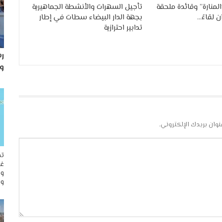
لمنارة” وقائدة ملحقة
تأجيل السهرات والأنشطة الجماهيرية
 لقاءً…
بجهة الدار البيضاء سطات في إطار
تدابير احترازية
رس
و
نوان بريدك الإلكتروني.
تح
غو
وم
وا