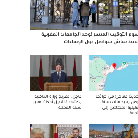
وم التوقيت الميسر توحد الجامعات المغربية
سط نقاش متواصل حول الإعفاءات
ديث مفاجئ في خرائط
عاجل.. تصريح وزارة الداخلية
غل يعيد ملف سبتة
يكشف تفاصيل أحداث معبر
ليلية المحتلتين إلى
سبتة المحتلة
جهة…