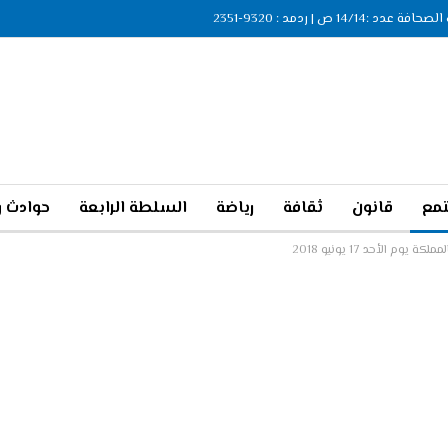
ة عدد :14/14 ص | ردمد : 9320-2351
مع
قانون
ثقافة
رياضة
السلطة الرابعة
حوادث و