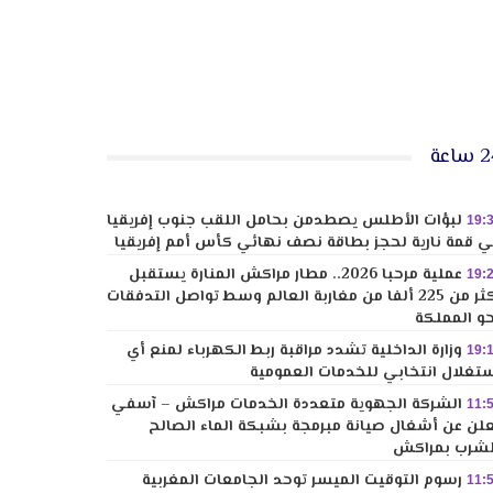
ساعة
لبؤات الأطلس يصطدمن بحامل اللقب جنوب إفريقيا
19:
 قمة نارية لحجز بطاقة نصف نهائي كأس أمم إفريقيا
عملية مرحبا 2026.. مطار مراكش المنارة يستقبل
19:
أكثر من 225 ألفا من مغاربة العالم وسط تواصل التدفقات
و المملكة
وزارة الداخلية تشدد مراقبة ربط الكهرباء لمنع أي
19:
تغلال انتخابي للخدمات العمومية
الشركة الجهوية متعددة الخدمات مراكش – آسفي
11:
لن عن أشغال صيانة مبرمجة بشبكة الماء الصالح
شرب بمراكش
رسوم التوقيت الميسر توحد الجامعات المغربية
11: