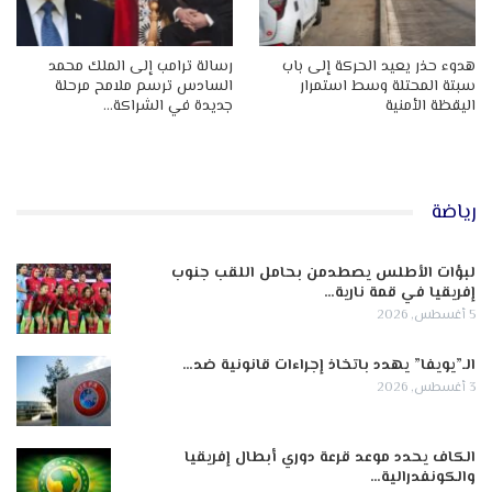
هدوء حذر يعيد الحركة إلى باب
رسالة ترامب إلى الملك محمد
سبتة المحتلة وسط استمرار
السادس ترسم ملامح مرحلة
اليقظة الأمنية
جديدة في الشراكة…
رياضة
لبؤات الأطلس يصطدمن بحامل اللقب جنوب
إفريقيا في قمة نارية…
5 أغسطس, 2026
الـ”يويفا” يهدد باتخاذ إجراءات قانونية ضد…
3 أغسطس, 2026
الكاف يحدد موعد قرعة دوري أبطال إفريقيا
والكونفدرالية…