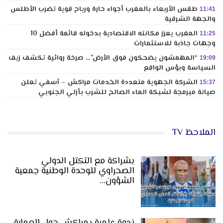
طقس الأربعاء بالمغرب أجواء حارة ورياح قوية تضرب الأطلس
11:41
والجهة الشرقية
المغرب يعزز مكانته الاقتصادية بدخوله قائمة أفضل 10
11:25
وجهات جاذبة للاستثمارات
“المهمشون يضحكون فوق الأرض”… صرخة روائية تكشف زيف
19:09
السياسة وبؤس الواقع
الشركة الجهوية متعددة الخدمات مراكش – آسفي تعلن
15:37
صيانة مبرمجة لشبكة الماء الصالح للشرب بأزلي الجنوبي
الملاحظ TV
بشراكة مع التكتل الدولي
الصحراوي للوحدة الوطنية جمعية
الشؤون…
ندوة علمية بمراكش حول العمارة