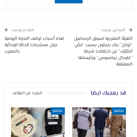
السابق بوست
القادم بوست
الهيئة المغربية لسوق الرساميل
هذه أسباب توقف الندوة اليومية
“توبّخ” بنك بنجلون بسبب “غضّ
حول مستجدات الحالة الوبائية
الطّرْف” عن اختلالات شركة
بالمغرب
“غلوبال نيكسوس” ورئيستها
المعتقلة
قد يعجبك ايضا
المزيد عن المؤلف
مجتمع
مجتمع