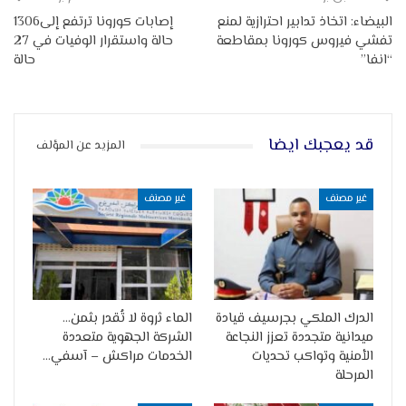
البيضاء: اتخاذ تدابير احترازية لمنع
إصابات كورونا ترتفع إلى1306
تفشي فيروس كورونا بمقاطعة
حالة واستقرار الوفيات في 27
“انفا”
حالة
قد يعجبك ايضا
المزيد عن المؤلف
غير مصنف
غير مصنف
الدرك الملكي بجرسيف قيادة
الماء ثروة لا تُقدر بثمن…
ميدانية متجددة تعزز النجاعة
الشركة الجهوية متعددة
الأمنية وتواكب تحديات
الخدمات مراكش – آسفي…
المرحلة