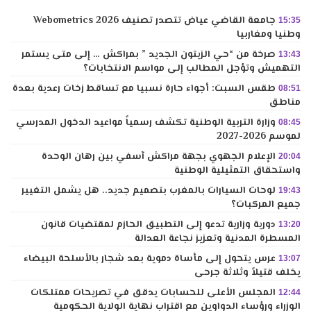
جامعة القاضي عياض تتصدر تصنيف Webometrics 2026
15:35
وطنيا ومغاربيا
صرخة من “حي الزيتون الجديد ” بمراكش … إلى متى يستمر
13:43
التهميش وتؤجل المطالب إلى مواسم الانتخابات؟
طقس السبت: أجواء حارة نسبيا مع تساقط زخات رعدية بعدة
08:51
مناطق
وزارة التربية الوطنية تكشف رسمياً مواعيد الدخول المدرسي
08:45
لموسم 2026-2027
الإعلام الجهوي بجهة مراكش آسفي بين رهان الوحدة
20:04
واستحقاق التمثيلية الوطنية
لوحات السيارات بالمغرب بتصميم جديد.. هل يشمل التغيير
19:43
جميع المركبات؟
دورية وزارية تدعو إلى التطبيق الحازم لمقتضيات قانون
13:20
المسطرة المدنية وتعزيز نجاعة العدالة
عرس يتحول إلى مأساة دموية بعد شجار بالأسلحة البيضاء
13:07
يخلف قتيلاً وثلاثة جرحى
المجلس الأعلى للحسابات يدقق في تصريحات ممتلكات
12:44
الوزراء ورؤساء الدواوين مع اقتراب نهاية الولاية الحكومية