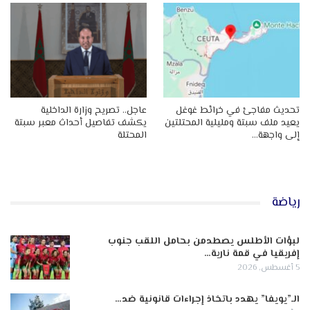
تحديث مفاجئ في خرائط غوغل
عاجل.. تصريح وزارة الداخلية
يعيد ملف سبتة ومليلية المحتلتين
يكشف تفاصيل أحداث معبر سبتة
إلى واجهة…
المحتلة
رياضة
لبؤات الأطلس يصطدمن بحامل اللقب جنوب
إفريقيا في قمة نارية…
5 أغسطس, 2026
الـ”يويفا” يهدد باتخاذ إجراءات قانونية ضد…