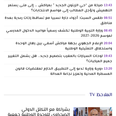
صرخة من “حي الزيتون الجديد ” بمراكش … إلى متى يستمر
13:43
التهميش وتؤجل المطالب إلى مواسم الانتخابات؟
طقس السبت: أجواء حارة نسبيا مع تساقط زخات رعدية بعدة
08:51
مناطق
وزارة التربية الوطنية تكشف رسمياً مواعيد الدخول المدرسي
08:45
لموسم 2026-2027
الإعلام الجهوي بجهة مراكش آسفي بين رهان الوحدة
20:04
واستحقاق التمثيلية الوطنية
لوحات السيارات بالمغرب بتصميم جديد.. هل يشمل التغيير
19:43
جميع المركبات؟
دورية وزارية تدعو إلى التطبيق الحازم لمقتضيات قانون
13:20
المسطرة المدنية وتعزيز نجاعة العدالة
الملاحظ TV
بشراكة مع التكتل الدولي
الصحراوي للوحدة الوطنية جمعية