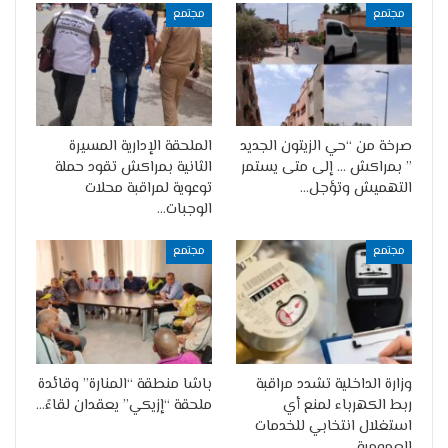
مجتمع
مجتمع
صرخة من “حي الزيتون الجديد
الملحقة الإدارية المسيرة
” بمراكش … إلى متى يستمر
الثانية بمراكش تقود حملة
التهميش وتؤجل…
توعوية لمراقبة محلات
الوجبات…
مجتمع
مجتمع
وزارة الداخلية تشدد مراقبة
باشا منطقة “المنارة” وقائدة
ربط الكهرباء لمنع أي
ملحقة “إزيكي” يعقدان لقاءً…
استغلال انتخابي للخدمات
العمومية