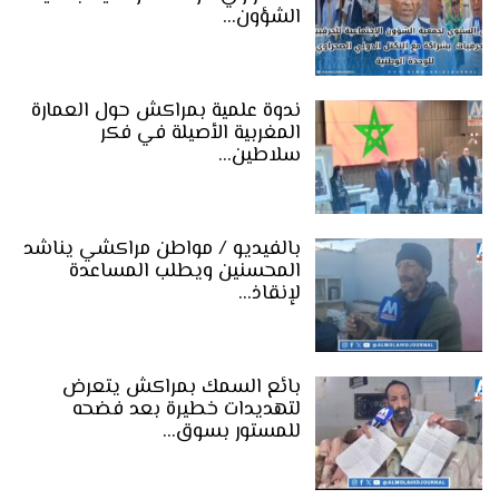
الشؤون…
ندوة علمية بمراكش حول العمارة
المغربية الأصيلة في فكر
سلاطين…
بالفيديو / مواطن مراكشي يناشد
المحسنين ويطلب المساعدة
لإنقاذ…
بائع السمك بمراكش يتعرض
لتهديدات خطيرة بعد فضحه
للمستور بسوق…