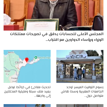
المجلس الأعلى للحسابات يدقق في تصريحات ممتلكات
الوزراء ورؤساء الدواوين مع اقتراب…
رسوم التوقيت الميسر توحد
تحديث مفاجئ في خرائط غوغل
الجامعات المغربية وسط نقاش
يعيد ملف سبتة ومليلية المحتلتين
متواصل حول…
إلى واجهة…