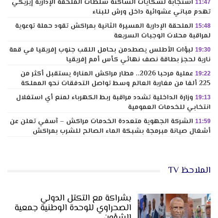
استجابة لشكايات الساكنة سلطات الملحقة الإدارية إيزيكي
11:47
تهدم مباني عشوائية داخل ورش للبناء
الملحقة الإدارية المسيرة الثانية بمراكش تقود حملة توعوية
15:48
لمراقبة محلات الوجبات السريعة
لبؤات الأطلس يصطدمن بحامل اللقب جنوب إفريقيا في قمة
19:30
نارية لحجز بطاقة نصف نهائي كأس أمم إفريقيا
عملية مرحبا 2026.. مطار مراكش المنارة يستقبل أكثر من
19:22
225 ألفا من مغاربة العالم وسط تواصل التدفقات نحو المملكة
وزارة الداخلية تشدد مراقبة ربط الكهرباء لمنع أي استغلال
19:13
انتخابي للخدمات العمومية
الشركة الجهوية متعددة الخدمات مراكش – آسفي تعلن عن
11:59
أشغال صيانة مبرمجة بشبكة الماء الصالح للشرب بمراكش
الملاحظ TV
بشراكة مع التكتل الدولي
الصحراوي للوحدة الوطنية جمعية
الشؤون…