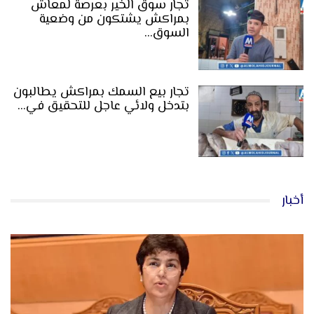
تجار سوق الخير بعرصة لمعاش
بمراكش يشتكون من وضعية
السوق…
تجار بيع السمك بمراكش يطالبون
بتدخل ولائي عاجل للتحقيق في…
أخبار